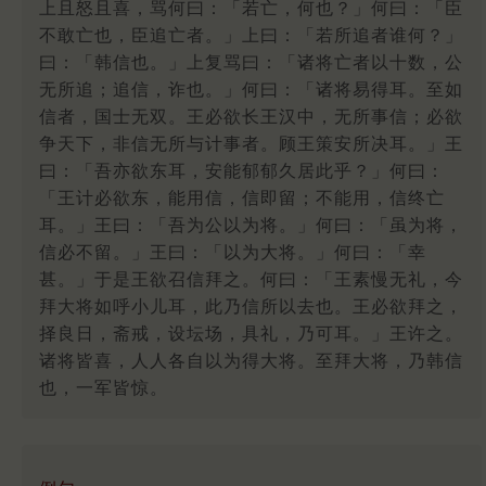
上且怒且喜，骂何曰：「若亡，何也？」何曰：「臣
不敢亡也，臣追亡者。」上曰：「若所追者谁何？」
曰：「韩信也。」上复骂曰：「诸将亡者以十数，公
无所追；追信，诈也。」何曰：「诸将易得耳。至如
信者，国士无双。王必欲长王汉中，无所事信；必欲
争天下，非信无所与计事者。顾王策安所决耳。」王
曰：「吾亦欲东耳，安能郁郁久居此乎？」何曰：
「王计必欲东，能用信，信即留；不能用，信终亡
耳。」王曰：「吾为公以为将。」何曰：「虽为将，
信必不留。」王曰：「以为大将。」何曰：「幸
甚。」于是王欲召信拜之。何曰：「王素慢无礼，今
拜大将如呼小儿耳，此乃信所以去也。王必欲拜之，
择良日，斋戒，设坛场，具礼，乃可耳。」王许之。
诸将皆喜，人人各自以为得大将。至拜大将，乃韩信
也，一军皆惊。