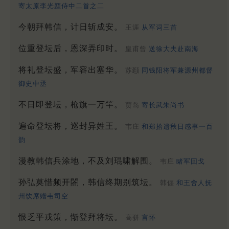
寄太原李光颜侍中二首之二
今朝拜韩信，计日斩成安。
王涯
从军词三首
位重登坛后，恩深弄印时。
皇甫曾
送徐大夫赴南海
将礼登坛盛，军容出塞华。
苏颋
同钱阳将军兼源州都督
御史中丞
不日即登坛，枪旗一万竿。
贾岛
寄长武朱尚书
遍命登坛将，巡封异姓王。
韦庄
和郑拾遗秋日感事一百
韵
漫教韩信兵涂地，不及刘琨啸解围。
韦庄
睹军回戈
孙弘莫惜频开閤，韩信终期别筑坛。
韩偓
和王舍人抚
州饮席赠韦司空
恨乏平戎策，惭登拜将坛。
高骈
言怀