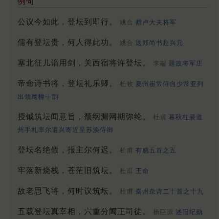
例句
公议今如此，登坛到即行。
姚合
赠卢大夫将军
儒有登坛贵，何人得此功。
姚合
送郑尚书赴兴元
塞北征儿谙用剑，关西宿将许登坛。
李端
题故将军庄
帝命诗书将，登坛礼乐卿。
杜牧
夏州崔常侍自少常亚列
出领麾幢十韵
授钺筑坛闻意旨，颓纲漏网期弥纶。
杜甫
暮秋枉裴道
州手札率尔遣兴寄近呈苏涣侍御
登坛名绝假，报主尔何迟。
杜甫
有感五首之五
牢落新烧栈，苍茫旧筑坛。
杜甫
王命
故老思飞将，何时议筑坛。
杜甫
秦州杂诗二十首之十九
五载登坛真宰相，六重分阃正司徒。
杨巨源
述旧纪勋