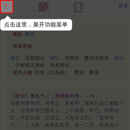
登录
点击这里，展开功能菜单
典故
韩信
同源典故
追亡
无双国士
登坛
拜韩信
萧何追韩信
筑坛
宁郁郁久居此
韩侯将坛
相关人物
刘邦（汉高祖）
萧何
韩信
《史记》卷九十二〈淮阴侯列传〉～26～
信数与萧何语，何奇之。至南郑，诸将行道亡者数十
人，信度何等已数言上，上不我用，即亡。何闻信
亡，不及以闻，自追之。人有言上曰：「丞相何
亡。」上大怒，如失左右手。居一二日，何来谒上，