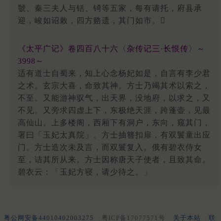
虢、秦三夫人与铦、锜等五家，每有请托，府县承
迎，峻如诏敕，四方赂遗，其门如市。
《太平广记》卷四百八十六〈杂传记三·长恨传〉～
3998～
适有道士自蜀来，知上心念杨妃如是，自言有李少君
之术。玄宗大喜，命致其神。方士乃竭其术以索之，
不至。又能游神驭气，出天界，没地府，以求之，又
不见。又旁求四虚上下，东极绝天涯，跨蓬壶，见最
高仙山。上多楼阁，西厢下有洞户，东向，窥其门，
署曰「玉妃太真院」。方士抽簪扣扉，有双鬟童出应
门。方士造次未及言，而双鬟复入。俄有碧衣侍女
至，诘其所从来。方士因称唐天子使者，且致其命。
碧衣云：「玉妃方寝，请少待之。」
粤公网安备44010402003275
粤ICP备17077571号
关于本站
联