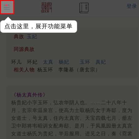
登录
点击这里，展开功能菜单
典故
玉妃
同源典故
环儿
环妃
太真
杨妃
玉环
真妃
相关人物
杨玉环
李隆基（唐玄宗）
《杨太真外传》
杨贵妃小字玉环，弘农华阴人也。……二十八年十
月，玄宗幸温泉宫，使高力士取杨氏女于寿邸，度为
女道士，号太真，住内太真宫。天宝四载七月，册左
卫中郎将韦昭训女配寿邸。是月，于凤凰园册太真宫
女道士杨氏为贵妃，半后服用。进见之日，奏《霓裳