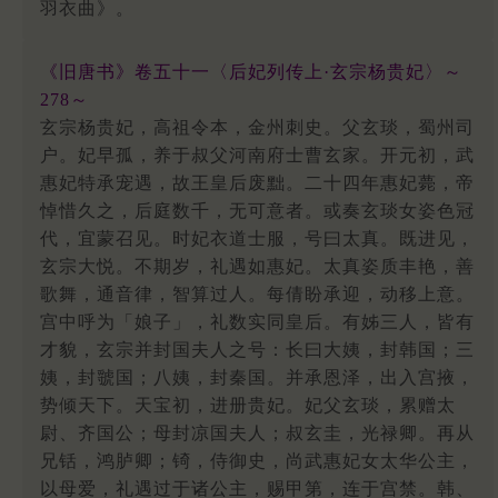
羽衣曲》。
《旧唐书》卷五十一〈后妃列传上·玄宗杨贵妃〉～
278～
玄宗杨贵妃，高祖令本，金州刺史。父玄琰，蜀州司
户。妃早孤，养于叔父河南府士曹玄家。开元初，武
惠妃特承宠遇，故王皇后废黜。二十四年惠妃薨，帝
悼惜久之，后庭数千，无可意者。或奏玄琰女姿色冠
代，宜蒙召见。时妃衣道士服，号曰太真。既进见，
玄宗大悦。不期岁，礼遇如惠妃。太真姿质丰艳，善
歌舞，通音律，智算过人。每倩盼承迎，动移上意。
宫中呼为「娘子」，礼数实同皇后。有姊三人，皆有
才貌，玄宗并封国夫人之号：长曰大姨，封韩国；三
姨，封虢国；八姨，封秦国。并承恩泽，出入宫掖，
势倾天下。天宝初，进册贵妃。妃父玄琰，累赠太
尉、齐国公；母封凉国夫人；叔玄圭，光禄卿。再从
兄铦，鸿胪卿；锜，侍御史，尚武惠妃女太华公主，
以母爱，礼遇过于诸公主，赐甲第，连于宫禁。韩、