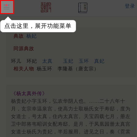
登录
点击这里，展开功能菜单
典故
杨妃
同源典故
环儿
环妃
太真
玉妃
玉环
真妃
相关人物
杨玉环
李隆基（唐玄宗）
《杨太真外传》
杨贵妃小字玉环，弘农华阴人也。……二十八年十
月，玄宗幸温泉宫，使高力士取杨氏女于寿邸，度为
女道士，号太真，住内太真宫。天宝四载七月，册左
卫中郎将韦昭训女配寿邸。是月，于凤凰园册太真宫
女道士杨氏为贵妃，半后服用。进见之日，奏《霓裳