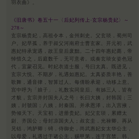
羽衣曲》。
《旧唐书》卷五十一〈后妃列传上·玄宗杨贵妃〉～
278～
玄宗杨贵妃，高祖令本，金州刺史。父玄琰，蜀州司
户。妃早孤，养于叔父河南府士曹玄家。开元初，武
惠妃特承宠遇，故王皇后废黜。二十四年惠妃薨，帝
悼惜久之，后庭数千，无可意者。或奏玄琰女姿色冠
代，宜蒙召见。时妃衣道士服，号曰太真。既进见，
玄宗大悦。不期岁，礼遇如惠妃。太真姿质丰艳，善
歌舞，通音律，智算过人。每倩盼承迎，动移上意。
宫中呼为「娘子」，礼数实同皇后。有姊三人，皆有
才貌，玄宗并封国夫人之号：长曰大姨，封韩国；三
姨，封虢国；八姨，封秦国。并承恩泽，出入宫掖，
势倾天下。天宝初，进册贵妃。妃父玄琰，累赠太
尉、齐国公；母封凉国夫人；叔玄圭，光禄卿。再从
兄铦，鸿胪卿；锜，侍御史，尚武惠妃女太华公主，
以母爱，礼遇过于诸公主，赐甲第，连于宫禁。韩、