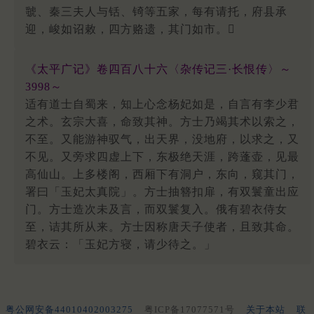
虢、秦三夫人与铦、锜等五家，每有请托，府县承
迎，峻如诏敕，四方赂遗，其门如市。
《太平广记》卷四百八十六〈杂传记三·长恨传〉～
3998～
适有道士自蜀来，知上心念杨妃如是，自言有李少君
之术。玄宗大喜，命致其神。方士乃竭其术以索之，
不至。又能游神驭气，出天界，没地府，以求之，又
不见。又旁求四虚上下，东极绝天涯，跨蓬壶，见最
高仙山。上多楼阁，西厢下有洞户，东向，窥其门，
署曰「玉妃太真院」。方士抽簪扣扉，有双鬟童出应
门。方士造次未及言，而双鬟复入。俄有碧衣侍女
至，诘其所从来。方士因称唐天子使者，且致其命。
碧衣云：「玉妃方寝，请少待之。」
粤公网安备44010402003275
粤ICP备17077571号
关于本站
联