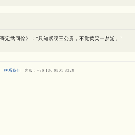
寄定武同僚》：“只知紫绶三公贵，不觉黄粱一梦游。”
联系我们
客服：+86 136 0901 3320