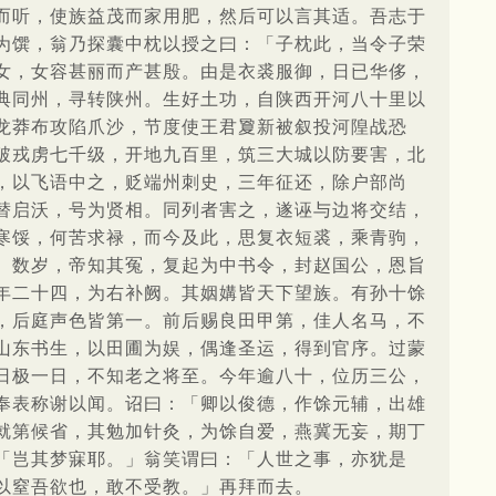
而听，使族益茂而家用肥，然后可以言其适。吾志于
为馔，翁乃探囊中枕以授之曰：「子枕此，当令子荣
女，女容甚丽而产甚殷。由是衣裘服御，日已华侈，
典同州，寻转陕州。生好土功，自陕西开河八十里以
龙莽布攻陷爪沙，节度使王君夐新被叙投河隍战恐
破戎虏七千级，开地九百里，筑三大城以防要害，北
，以飞语中之，贬端州刺史，三年征还，除户部尚
替启沃，号为贤相。同列者害之，遂诬与边将交结，
寒馁，何苦求禄，而今及此，思复衣短裘，乘青驹，
。数岁，帝知其冤，复起为中书令，封赵国公，恩旨
年二十四，为右补阙。其姻媾皆天下望族。有孙十馀
，后庭声色皆第一。前后赐良田甲第，佳人名马，不
山东书生，以田圃为娱，偶逢圣运，得到官序。过蒙
日极一日，不知老之将至。今年逾八十，位历三公，
奉表称谢以闻。诏曰：「卿以俊德，作馀元辅，出雄
就第候省，其勉加针灸，为馀自爱，燕冀无妄，期丁
「岂其梦寐耶。」翁笑谓曰：「人世之事，亦犹是
以窒吾欲也，敢不受教。」再拜而去。