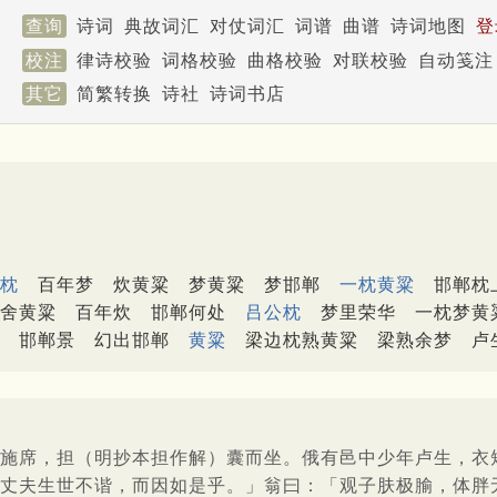
查询
诗词
典故词汇
对仗词汇
词谱
曲谱
诗词地图
登
校注
律诗校验
词格校验
曲格校验
对联校验
自动笺注
其它
简繁转换
诗社
诗词书店
枕
百年梦
炊黄粱
梦黄粱
梦邯郸
一枕黄粱
邯郸枕
舍黄粱
百年炊
邯郸何处
吕公枕
梦里荣华
一枕梦黄
邯郸景
幻出邯郸
黄粱
梁边枕熟黄粱
梁熟余梦
卢
施席，担（明抄本担作解）囊而坐。俄有邑中少年卢生，衣
丈夫生世不谐，而因如是乎。」翁曰：「观子肤极腧，体胖