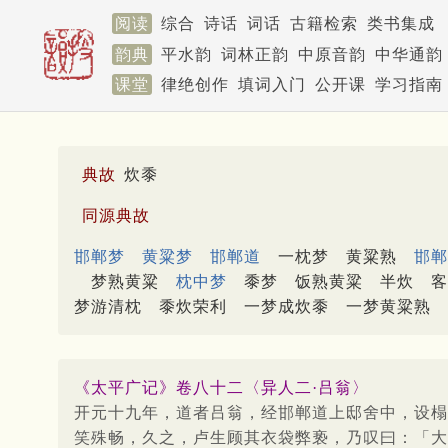
阅读
综合
诗话
词话
古籍检索
类书集成
韵典
平水韵
词林正韵
中原音韵
中华通韵
课堂
律绝创作
填词入门
公开课
学习指南
典故
炊黍
同源典故
邯郸梦
黄粱梦
邯郸道
一枕梦
黄粱熟
邯郸
梦熟黄粱
枕中梦
黍梦
饭熟黄粱
半炊
客
梦游清枕
黍炊荣利
一梦成炊黍
一梦黄粱熟
《太平广记》卷八十二〈异人二·吕翁〉
开元十九年，道者吕翁，经邯郸道上邸舍中，设榻
笑殊畅，久之，卢生顾其衣袋弊亵，乃叹曰：「大