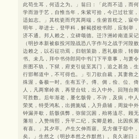
此苟生耳，何适之为。」翁曰：「此而不适，而何
学而游于艺，自惟当年，朱紫可拾，今已过壮室，
适如志。」其枕瓷而窍其两端，生俯首枕之，寐中
明年，举进士，登甲科，解褐授校书郎，应制举，
济不通。邦人赖之，立碑颂德。迁汴洲岭南道采记
（明抄本新被叙投河隍战恐八字作与之战于河隍败
边赖之，以石征功焉，归朝策勋，恩礼极崇，转御
书。未几，拜中书侍郎同中书门下平章事，与萧令
所图不轨，下狱，府吏引徒至其门，追之甚急，生
行邯郸道中，不可得也。」引刀欲自裁，其妻救之
殊渥，备极一时。生有五子。僔、倜，俭、位、倚
人，凡两窜岭表，再登台铉，出入中外。回翔台阁
可胜数。后年渐老，屡乞骸骨，不许，及病，中人
荣奖，特受鸿私，出拥旄钺，入升鼎辅，周旋中外
钟漏并歇，筋骸俱弊，弥留沉困，殆将溘尽。顾无
藩坦，入赞缉熙，升平二纪，实卿是赖。比因疾累
有喜。」其夕卒。卢生欠伸而寤。见方偃于邸中，
矣。」生然之（明抄本然之作默然）。良久谢曰：