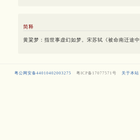
简释
黄粱梦：指世事虚幻如梦。宋苏轼《被命南迁途中
粤公网安备44010402003275
粤ICP备17077571号
关于本站