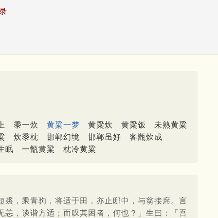
录
上
黍一炊
黄粱一梦
黄粱炊
黄粱饭
未熟黄粱
粱
炊黍枕
邯郸幻境
邯郸虽好
客甑炊成
生眠
一甑黄粱
枕冷黄粱
短裘，乘青驹，将适于田，亦止邸中，与翁接席。言
无恙，谈谐方适；而叹其困者，何也？」生曰：「吾