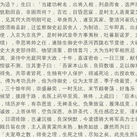
为适？」生曰：「当建功树名，出将入相，列鼎而食，选声
犹勤田亩。非困而何？」言讫，目昏思寐，是时主人蒸黄粱
，见其窍大而明朗可处，举身而入，遂至其家。娶清河崔氏
授渭南县尉，迁监察御史起居舍人，为制诰。三年即真。出
使，入京为京兆尹。是时神武皇帝方事夷秋，吐蕃新诺罗、
绩），帝思将帅之任，遂除生御史中丞河西陇右节度使，大
史大夫吏部侍郎。物望清重，群情翕习，大为当时宰相所忌
嵩、裴侍中光庭同掌大政，十年，嘉谋密命，一日三接，献
惶骇不测。注其妻子曰：「吾家本山东，良田数顷，足以御
得免。共罪者皆死，生独有中人保护，得减死论，出授欢牧
。僔为考功员外，俭为侍御史，位为太常丞，季子倚最贤。
，三十馀年间，崇盛赫奕，一时无比。末节颇奢荡，好逸乐
候望，接踵于路，名医上药毕至焉。将终，上疏曰：「臣本
，绵历岁年，有忝恩造，无裨圣化。负乘致寇，履薄战竟，
诚效，上答休明，空负深恩。永辞圣代，无任感恋之至。谨
，日谓痊除，岂遽沉顿，良深悯默，今遣骠骑大将军高力士
顾吕翁在傍，主人蒸黄粱尚未熟，触类如故，蹶然而兴曰：
「夫宠辱之数，得丧之理，生死之情，尽知之矣。此先生所