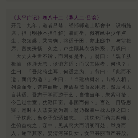
《太平广记》卷八十二〈异人二·吕翁〉
开元十九年，道者吕翁，经邯郸道上邸舍中，设榻施
席，担（明抄本担作解）囊而坐。俄有邑中少年卢
生，衣短裘，乘青驹，将适于田，亦止邸中，与翁接
席。言笑殊畅，久之，卢生顾其衣袋弊亵，乃叹曰：
「大丈夫生世不谐，而因如是乎。」翁曰：「观子肤
极腧，体胖无恙，谈谐方适；而叹其困者，何也？」
生曰：「吾此苟生耳，何适之为。」翁曰：「此而不
适，而何为适？」生曰：「当建功树名，出将入相，
列鼎而食，选声而听，使族益茂而家用肥，然后可以
言其适。吾志于学而游于艺，自惟当年，朱紫可拾，
今已过壮室，犹勤田亩。非困而何？」言讫，目昏思
寐，是时主人蒸黄粱为馔，翁乃探囊中枕以授之曰：
「子枕此，当令子荣适如志。」其枕瓷而窍其两端，
生俯首枕之，寐中，见其窍大而明朗可处，举身而
入，遂至其家。娶清河崔氏女，女容甚丽而产甚殷。