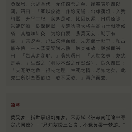
负深恩。永辞圣代，无任感恋之至。谨奉表称谢以
闻。诏曰：「卿以俊德，作馀元辅，出雄藩坦，入赞
缉熙，升平二纪，实卿是赖。比因疾累，日谓痊除，
岂遽沉顿，良深悯默，今遣骠骑大将军高力士就第候
省，其勉加针灸，为馀自爱，燕冀无妄，期丁有
喜。」其夕卒。卢生欠伸而寤。见方偃于邸中，顾吕
翁在傍，主人蒸黄粱尚未熟，触类如故，蹶然而兴
曰：「岂其梦寐耶。」翁笑谓曰：「人世之事，亦犹
是矣。」生然之（明抄本然之作默然）。良久谢曰：
「夫宠辱之数，得丧之理，生死之情，尽知之矣。此
先生所以窒吾欲也，敢不受教。」再拜而去。
简释
黄粱梦：指世事虚幻如梦。宋苏轼《被命南迁途中寄
定武同僚》：“只知紫绶三公贵，不觉黄粱一梦游。”