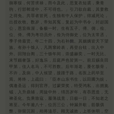
御寒馁，何苦求禄，而今及此，思复衣短裘，乘青
驹，行邯郸道中，不可得也。」引刀欲自裁，其妻救
之得免。共罪者皆死，生独有中人保护，得减死论，
出授欢牧。数岁，帝知其冤，复起为中书令，封赵国
公，恩旨殊渥，备极一时。生有五子。僔、倜，俭、
位、倚。僔为考功员外，俭为侍御史，位为太常丞，
季子倚最贤。年二十四，为右补阙。其姻媾皆天下望
族。有孙十馀人，凡两窜岭表，再登台铉，出入中
外。回翔台阁，三十馀年间，崇盛赫奕，一时无比。
末节颇奢荡，好逸乐，后庭声色皆第一。前后赐良田
甲第，佳人名马，不可胜数。后年渐老，屡乞骸骨，
不许，及病，中人候望，接踵于路，名医上药毕至
焉。将终，上疏曰：「臣本山东书生，以田圃为娱，
偶逢圣运，得到官序。过蒙荣奖，特受鸿私，出拥旄
钺，入升鼎辅，周旋中外，绵历岁年，有忝恩造，无
裨圣化。负乘致寇，履薄战竟，日极一日，不知老之
将至。今年逾八十，位历三公，钟漏并歇，筋骸俱
弊，弥留沉困，殆将溘尽。顾无诚效，上答休明，空