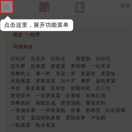
登录
点击这里，展开功能菜单
典故
一枕梦
同源典故
邯郸梦
黄粱梦
邯郸道
黄粱熟
邯郸枕
百年梦
炊黄粱
梦黄粱
梦邯郸
一枕黄粱
邯郸枕上
黍一炊
黄粱一梦
黄粱炊
黄粱饭
未熟黄粱
梦熟黄粱
枕中梦
黍梦
饭熟黄粱
半炊
客舍黄粱
百年炊
邯郸何处
吕公枕
梦里荣华
一枕梦黄粱
炊黍枕
邯郸幻境
邯郸虽好
客甑炊成
梦游清枕
黍炊荣利
一梦成炊黍
一梦黄粱熟
炊黍
邯郸景
幻出邯郸
黄粱
梁边枕熟黄粱
梁熟余梦
卢生眠
一甑黄粱
枕冷黄粱