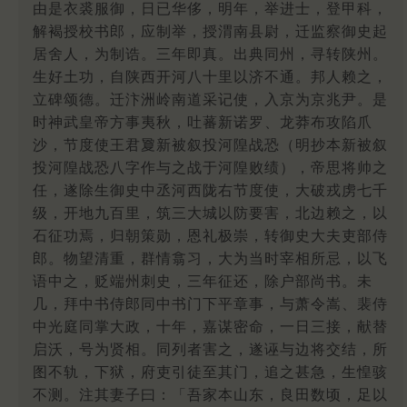
由是衣裘服御，日已华侈，明年，举进士，登甲科，
解褐授校书郎，应制举，授渭南县尉，迁监察御史起
居舍人，为制诰。三年即真。出典同州，寻转陕州。
生好土功，自陕西开河八十里以济不通。邦人赖之，
立碑颂德。迁汴洲岭南道采记使，入京为京兆尹。是
时神武皇帝方事夷秋，吐蕃新诺罗、龙莽布攻陷爪
沙，节度使王君夐新被叙投河隍战恐（明抄本新被叙
投河隍战恐八字作与之战于河隍败绩），帝思将帅之
任，遂除生御史中丞河西陇右节度使，大破戎虏七千
级，开地九百里，筑三大城以防要害，北边赖之，以
石征功焉，归朝策勋，恩礼极崇，转御史大夫吏部侍
郎。物望清重，群情翕习，大为当时宰相所忌，以飞
语中之，贬端州刺史，三年征还，除户部尚书。未
几，拜中书侍郎同中书门下平章事，与萧令嵩、裴侍
中光庭同掌大政，十年，嘉谋密命，一日三接，献替
启沃，号为贤相。同列者害之，遂诬与边将交结，所
图不轨，下狱，府吏引徒至其门，追之甚急，生惶骇
不测。注其妻子曰：「吾家本山东，良田数顷，足以