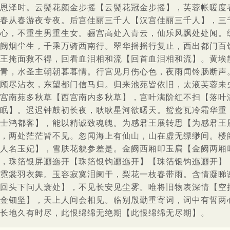
恩泽时。云鬓花颜金步摇【云鬓花冠金步摇】，芙蓉帐暖度
春从春游夜专夜。后宫佳丽三千人【汉宫佳丽三千人】，三
心，不重生男重生女。骊宫高处入青云，仙乐风飘处处闻。
阙烟尘生，千乘万骑西南行。翠华摇摇行复止，西出都门百
王掩面救不得，回看血泪相和流【回首血泪相和流】。黄埃
青，水圣主朝朝暮暮情。行宫见月伤心色，夜雨闻铃肠断声
顾尽沾衣，东望都门信马归。归来池苑皆依旧，太液芙蓉未
宫南苑多秋草【西宫南内多秋草】，宫叶满阶红不扫【落叶
眠】。迟迟钟鼓初长夜，耿耿星河欲曙天。鸳鸯瓦冷霜华重
士鸿都客】，能以精诚致魂魄。为感君王展转思【为感君王
，两处茫茫皆不见。忽闻海上有仙山，山在虚无缥缈间。楼
人名玉妃】，雪肤花貌参差是。金阙西厢叩玉扃【金阙两厢
，珠箔银屏逦迤开【珠箔银钩逦迤开】【珠箔银钩迤逦开】
霓裳羽衣舞。玉容寂寞泪阑干，梨花一枝春带雨。含情凝睇
回头下问人寰处】，不见长安见尘雾。唯将旧物表深情【空
金钿坚】，天上人间会相见。临别殷勤重寄词，词中有誓两
长地久有时尽，此恨绵绵无绝期【此恨绵绵无尽期】。