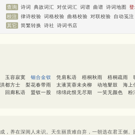
查询
诗词
典故词汇
对仗词汇
词谱
曲谱
诗词地图
登
校注
律诗校验
词格校验
曲格校验
对联校验
自动笺注
其它
简繁转换
诗社
诗词书店
玉容寂寞
钿合金钗
凭肩私语
梧桐秋雨
梧桐疏雨
洪都方士
梨花春带雨
太液芙蓉未央柳
动地鼙鼓
海上
回廊私语
盟钗一股
绵绵此恨无尽期
一笑无颜色
粉
成，养在深闺人未识。天生丽质难自弃，一朝选在君王侧。