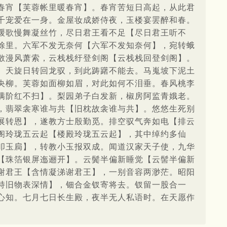
春宵【芙蓉帐里暖春宵】。春宵苦短日高起，从此君
千宠爱在一身。金屋妆成娇侍夜，玉楼宴罢醉和春。
缓歌慢舞凝丝竹，尽日君王看不足【尽日君王听不
馀里。六军不发无奈何【六军不发知奈何】，宛转蛾
散漫风萧索，云栈栈纡登剑阁【云栈栈回登剑阁】。
。天旋日转回龙驭，到此踌躇不能去。马嵬坡下泥土
央柳。芙蓉如面柳如眉，对此如何不泪垂。春风桃李
满阶红不扫】。梨园弟子白发新，椒房阿监青娥老。
，翡翠衾寒谁与共【旧枕故衾谁与共】。悠悠生死别
展转恩】，遂教方士殷勤觅。排空驭气奔如电【排云
阁玲珑五云起【楼殿玲珑五云起】，其中绰约多仙
叩玉扃】，转教小玉报双成。闻道汉家天子使，九华
【珠箔银屏迤逦开】。云鬓半偏新睡觉【云髻半偏新
谢君王【含情凝涕谢君王】，一别音容两渺茫。昭阳
持旧物表深情】，钿合金钗寄将去。钗留一股合一
心知。七月七日长生殿，夜半无人私语时。在天愿作