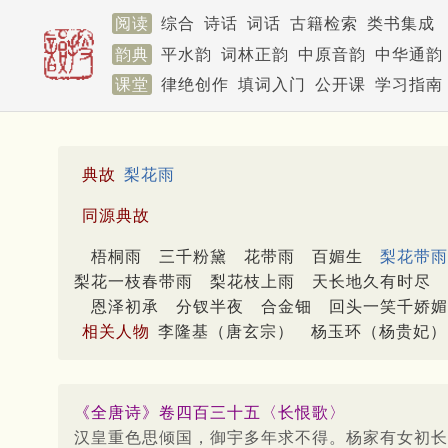
阅读
综合
诗话
词话
古籍检索
类书集成
韵典
平水韵
词林正韵
中原音韵
中华通韵
课堂
律绝创作
填词入门
公开课
学习指南
典故
梨花雨
同源典故
梧桐雨
三千粉黛
花带雨
百媚生
梨花带雨
梨花一枝春带雨
梨花枝上雨
天长地久有时尽
恩泽初承
分钗半夜
合金钿
回头一笑千娇媚
相关人物
李隆基（唐玄宗）
杨玉环（杨贵妃）
《全唐诗》卷四百三十五〈长恨歌〉
汉皇重色思倾国，御宇多年求不得。杨家有女初长