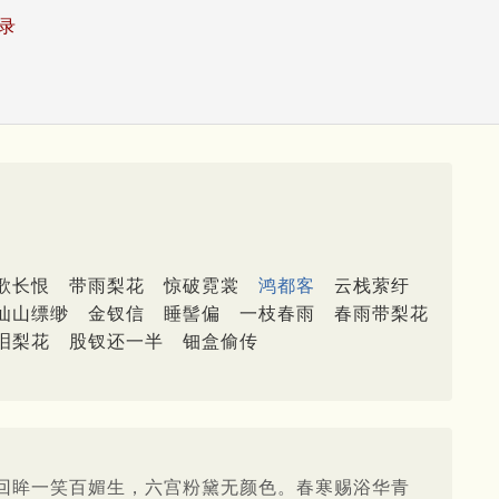
录
歌长恨
带雨梨花
惊破霓裳
鸿都客
云栈萦纡
仙山缥缈
金钗信
睡髻偏
一枝春雨
春雨带梨花
泪梨花
股钗还一半
钿盒偷传
回眸一笑百媚生，六宫粉黛无颜色。春寒赐浴华青