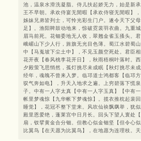
池，温泉水滑洗凝脂。侍儿扶起娇无力，始是新承
王不早朝。承欢侍宴无閒暇【承欢侍寝无閒暇】，
姊妹兄弟皆列士，可怜光彩生门户。遂令天下父母
足】。渔阳鞞鼓动地来，惊破霓裳羽衣曲。九重城
眉马前死。花钿委地无人收，翠翘金雀玉搔头。君
峨嵋山下少人行，旌旗无光目色薄。蜀江水碧蜀山
中【马嵬坡下尘土中】，不见玉颜空死处。君臣相
花开夜【春风桃李花开日】，秋雨梧桐叶落时。西
夕殿萤飞思悄然，孤灯挑尽未成眠【秋灯挑尽未成
经年，魂魄不曾来入梦。临邛道士鸿都客【临邛方
驭气奔如电】，升天入地求之遍。上穷碧落下慌泉
子。中有一人字太真【中有一人字玉真】【中有一
帐里梦魂惊【九华帐下梦魂惊】。揽衣推枕起裴回
睡觉】，花冠不整下堂来。风吹仙袂飘飖举，犹似
殿里恩爱绝，蓬莱宫中日月长。回头下望人寰处【
扇，钗擘黄金合分钿。但教心似金钿坚【但令心似
比翼鸟【在天愿为比翼鸟】，在地愿为连理枝。天