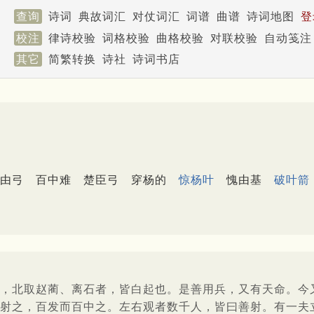
查询
诗词
典故词汇
对仗词汇
词谱
曲谱
诗词地图
登
校注
律诗校验
词格校验
曲格校验
对联校验
自动笺注
其它
简繁转换
诗社
诗词书店
由弓
百中难
楚臣弓
穿杨的
惊杨叶
愧由基
破叶箭
，北取赵蔺、离石者，皆白起也。是善用兵，又有天命。今
射之，百发而百中之。左右观者数千人，皆曰善射。有一夫