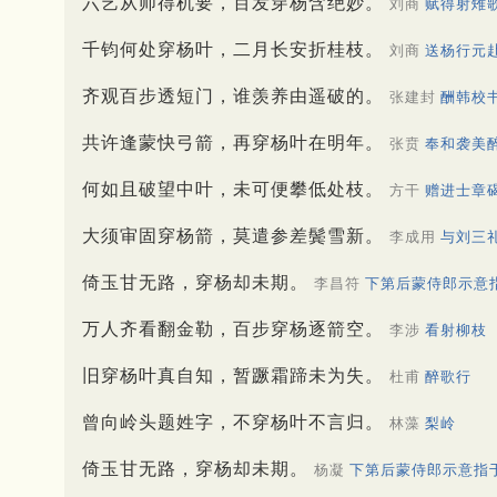
六艺从师得机要，百发穿杨含绝妙。
刘商
赋得射雉
千钧何处穿杨叶，二月长安折桂枝。
刘商
送杨行元
齐观百步透短门，谁羡养由遥破的。
张建封
酬韩校
共许逢蒙快弓箭，再穿杨叶在明年。
张贲
奉和袭美
何如且破望中叶，未可便攀低处枝。
方干
赠进士章
大须审固穿杨箭，莫遣参差鬓雪新。
李成用
与刘三
倚玉甘无路，穿杨却未期。
李昌符
下第后蒙侍郎示意
万人齐看翻金勒，百步穿杨逐箭空。
李涉
看射柳枝
旧穿杨叶真自知，暂蹶霜蹄未为失。
杜甫
醉歌行
曾向岭头题姓字，不穿杨叶不言归。
林藻
梨岭
倚玉甘无路，穿杨却未期。
杨凝
下第后蒙侍郎示意指