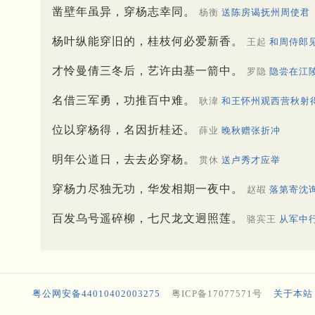
凿壁年虽异，穿杨志幸同。
杨衡
送陈房谒抚州周使君
杨叶纵能穿旧的，桂枝何必爱新香。
王起
和周侍郎
才怜曼倩三冬后，艺许由基一箭中。
罗隐
隐尝在江
名借三军勇，功推百中难。
耿湋
和王怀州观西营秋射
位以穿杨得，名因折桂还。
薛业
晚秋赠张折冲
明年公道日，去去必穿杨。
贯休
送卢秀才应举
穿杨力尽独无功，华发相期一夜中。
赵嘏
落第寄沈
百发乌号遥碎柳，七尺龙文迥照莲。
骆宾王
从军中
粤公网安备44010402003275
粤ICP备17077571号
关于本站