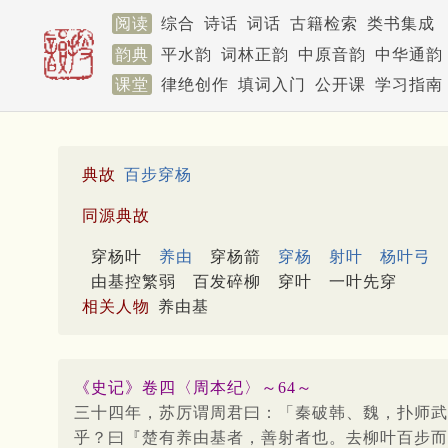
阅读
综合
诗话
词话
古籍检索
类书集成
韵典
平水韵
词林正韵
中原音韵
中华通韵
课堂
律绝创作
填词入门
公开课
学习指南
典故
百步穿杨
同源典故
穿杨叶
养由
穿杨箭
穿杨
射叶
杨叶弓
由基控繁弱
百发碎柳
穿叶
一叶先穿
相关人物
养由基
《史记》卷四〈周本纪〉～64～
三十四年，苏厉谓周君曰：「秦破韩、魏，扑师武
乎？曰『楚有养由基者，善射者也。去柳叶百步而