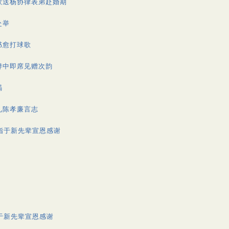
歌送杨协律表弟赴婚期
赴举
书愈打球歌
醉中即席见赠次韵
碣
礼陈孝廉言志
指于新先辈宣恩感谢
于新先辈宣恩感谢