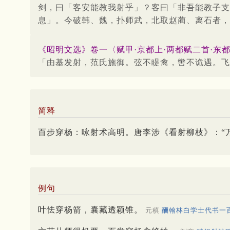
剑，曰「客安能教我射乎」？客曰「非吾能教子支
息」。今破韩、魏，扑师武，北取赵蔺、离石者，
《昭明文选》卷一〈赋甲·京都上·两都赋二首·东都
「由基发射，范氏施御。弦不睼禽，辔不诡遇。飞
简释
百步穿杨：咏射术高明。唐李涉《看射柳枝》：“
例句
叶怯穿杨箭，囊藏透颖锥。
元稹
酬翰林白学士代书一