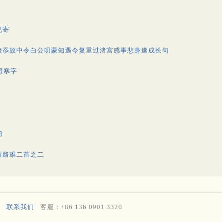
见寄
陵忝故中令白公叨蒙知遇今复重过渚宫感事悲身遂成长句
得寒字
询
行路难二首之二
联系我们
客服：+86 136 0901 3320