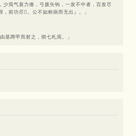
，少焉气衰力倦，弓拨矢钩，一发不中者，百发尽
得，前功尽。公不如称病而无出』。」
养由基蹲甲而射之，彻七札焉。」