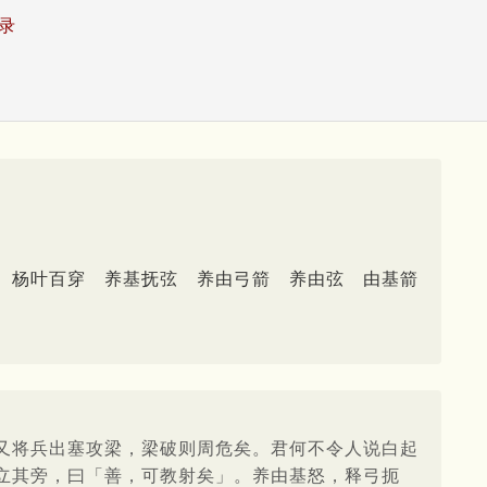
录
杨叶百穿
养基抚弦
养由弓箭
养由弦
由基箭
又将兵出塞攻梁，梁破则周危矣。君何不令人说白起
立其旁，曰「善，可教射矣」。养由基怒，释弓扼