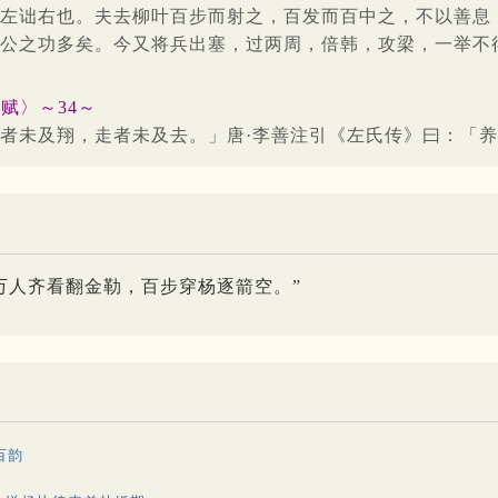
左诎右也。夫去柳叶百步而射之，百发而百中之，不以善息
公之功多矣。今又将兵出塞，过两周，倍韩，攻梁，一举不
赋〉～34～
者未及翔，走者未及去。」唐·李善注引《左氏传》曰：「
万人齐看翻金勒，百步穿杨逐箭空。”
百韵