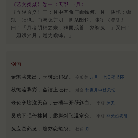
《艺文类聚》卷一〈天部上·月〉
《五经通义》曰：月中有兔与蟾蜍何。月，阴也；蟾
蜍。阳也。而与兔并明，阴系阳也。张衡《灵宪》
曰：「月者阴精之宗，积而成兽，象蜍兔。」又曰：
「姮娥奔月，是为蟾蜍。」
例句
金蟾著未出，玉树悲稍破。
令狐楚
八月十七日夜书怀
秋蟾流异彩，斋洁上坛行。
姚合
秋夜月中登天坛
老兔寒蟾泣天色，云楼半开壁斜白。
李贺
梦天
吴质不眠倚桂树，露脚斜飞湿寒兔。
李贺
李凭箜篌引
兔应疑鹤发，蟾亦恋貂裘。
杜甫
月