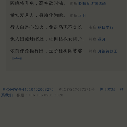
圆魄将升兔，高空欲叫鸿。
贾岛
晚晴见终南诸峰
量知爱月人，身愿化为蟾。
贾岛
玩月
行人自是心如火，兔走乌飞不觉长。
韦庄
秋日早行
兔入臼藏蛙缩肚，桂树枯株女闭户。
韩愈
昼月
依前使兔操杵臼，玉阶桂树闲婆娑。
韩愈
月蚀诗效玉
川子作
粤公网安备44010402003275
粤ICP备17077571号
关于本站
联
系我们
客服：+86 136 0901 3320