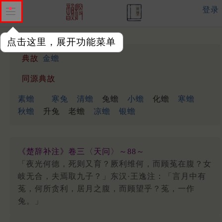
登录
点击这里，展开功能菜单
典故
金蟾
同源典故
素蟾
寒兔
清蟾
兔蟾
小蟾
化蟾
寒蟾
秋蟾
升兔
老蟾
凉蟾
银蟾
《楚辞补注》卷三〈天问〉～88～
「夜光何德，死则又育？厥利维何，而顾菟在腹？女
岐无合，夫焉取九子？」东汉·王逸注：「言月中有
菟，何所贪利，居月之腹，而顾望乎？菟，一作
兔。」