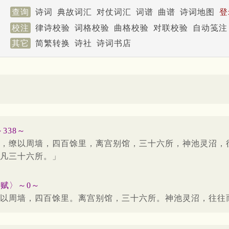
查询
诗词
典故词汇
对仗词汇
词谱
曲谱
诗词地图
登
校注
律诗校验
词格校验
曲格校验
对联校验
自动笺注
其它
简繁转换
诗社
诗词书店
338～
，缭以周墙，四百馀里，离宫别馆，三十六所，神池灵沼，
凡三十六所。」
都赋〉～0～
以周墙，四百馀里。离宫别馆，三十六所。神池灵沼，往往