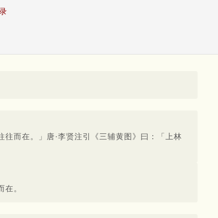
录
往往而在。」唐·李贤注引《三辅黄图》曰：「上林
而在。