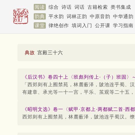
阅读
综合
诗话
词话
古籍检索
类书集成
韵典
平水韵
词林正韵
中原音韵
中华通韵
课堂
律绝创作
填词入门
公开课
学习指南
典故
宫殿三十六
《后汉书》卷四十上〈班彪列传上·（子）班固〉～
「西郊则有上囿禁苑，林麓薮泽，陂池连乎蜀、汉
有建章、承光等一十一宫，平乐、茧观等二十五，
《昭明文选》卷一〈赋甲·京都上·两都赋二首·西
西郊则有上囿禁苑，林麓薮泽，陂池连乎蜀汉。缭