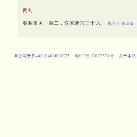
例句
秦塞重关一百二，汉家离宫三十六。
骆宾王
帝京篇
粤公网安备44010402003275
粤ICP备17077571号
关于本站