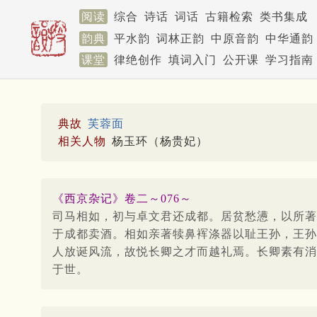
阅读
综合
诗话
词话
古籍检索
类书集成
韵典
平水韵
词林正韵
中原音韵
中华通韵
课堂
律绝创作
填词入门
公开课
学习指南
典故
芙蓉面
相关人物
杨玉环（杨贵妃）
《西京杂记》卷二～076～
司马相如，初与卓文君还成都。居贫愁懑，以所著
于成都卖酒。相如亲著犊鼻裈涤器以耻王孙，王孙
人放诞风流，故悦长卿之才而越礼焉。长卿素有消
于世。