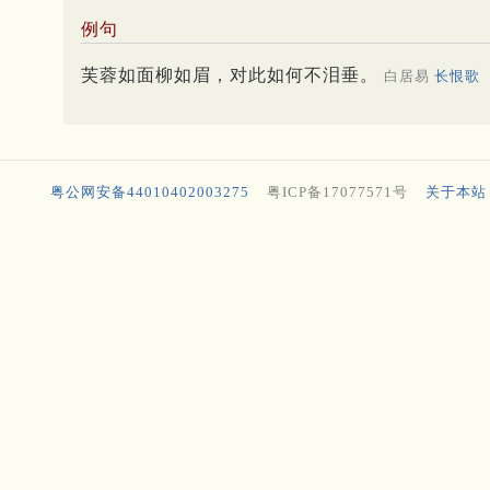
例句
芙蓉如面柳如眉，对此如何不泪垂。
白居易
长恨歌
粤公网安备44010402003275
粤ICP备17077571号
关于本站