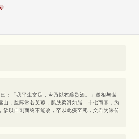
录
，曰：「我平生富足，今乃以衣裘贳酒。」遂相与谋
远山，脸际常若芙蓉，肌肤柔滑如脂，十七而寡，为
，欲以自刺而终不能改，卒以此疾至死，文君为诔传