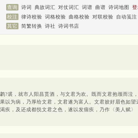
查询
诗词
典故词汇
对仗词汇
词谱
曲谱
诗词地图
登
校注
律诗校验
词格校验
曲格校验
对联校验
自动笺注
其它
简繁转换
诗社
诗词书店
鹔?裘，就市人阳昌贳酒，与文君为欢。既而文君抱颈而泣
果以为病，乃厚给文君，文君遂为富人。文君姣好眉色如望
渴疾，及还成都悦文君之色，遂以发痼疾，乃作〈美人赋〉