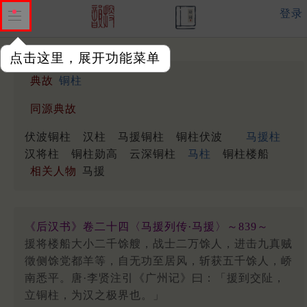
登录
点击这里，展开功能菜单
典故
铜柱
同源典故
伏波铜柱
汉柱
马援铜柱
铜柱伏波
马援柱
汉将柱
铜柱勋高
云深铜柱
马柱
铜柱楼船
相关人物
马援
《后汉书》卷二十四〈马援列传·马援〉～839～
援将楼船大小二千馀艘，战士二万馀人，进击九真贼
徵侧馀党都羊等，自无功至居风，斩获五千馀人，峤
南悉平。唐·李贤注引《广州记》曰：「援到交阯，
立铜柱，为汉之极界也。」