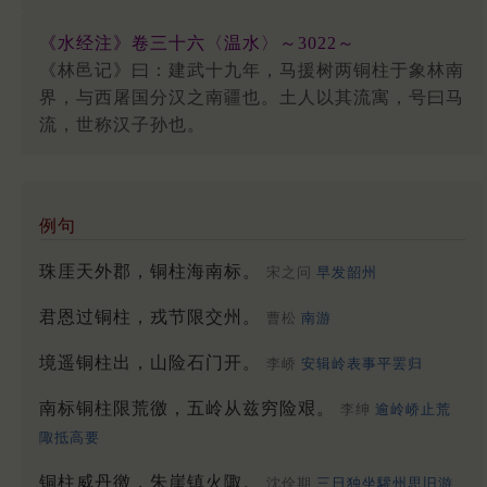
《水经注》卷三十六〈温水〉～3022～
《林邑记》曰：建武十九年，马援树两铜柱于象林南
界，与西屠国分汉之南疆也。土人以其流寓，号曰马
流，世称汉子孙也。
例句
珠厓天外郡，铜柱海南标。
宋之问
早发韶州
君恩过铜柱，戎节限交州。
曹松
南游
境遥铜柱出，山险石门开。
李峤
安辑岭表事平罢归
南标铜柱限荒徼，五岭从兹穷险艰。
李绅
逾岭峤止荒
陬抵高要
铜柱威丹徼，朱崖镇火陬。
沈佺期
三日独坐驩州思旧游