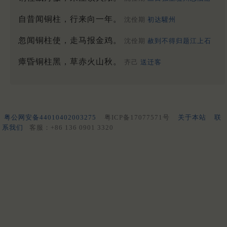
自昔闻铜柱，行来向一年。
沈佺期
初达驩州
忽闻铜柱使，走马报金鸡。
沈佺期
赦到不得归题江上石
瘴昏铜柱黑，草赤火山秋。
齐己
送迁客
粤公网安备44010402003275
粤ICP备17077571号
关于本站
联
系我们
客服：+86 136 0901 3320