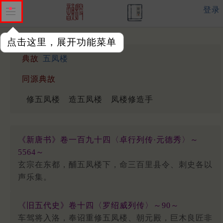
登录
点击这里，展开功能菜单
典故
五凤楼
同源典故
修五凤楼
造五凤楼
凤楼修造手
《新唐书》卷一百九十四〈卓行列传·元德秀〉～
5564～
玄宗在东都，酺五凤楼下，命三百里县令、刺史各以
声乐集。
《旧五代史》卷十四〈罗绍威列传〉～90～
车驾将入洛，奉诏重修五凤楼、朝元殿，巨木良匠非