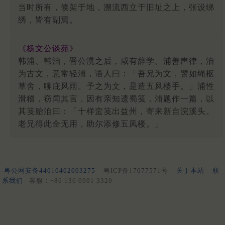
当时所有，倏架于地，溯流西立于旧址之上，张设绨
绣，皆有副焉。
《杨文公谈苑》
韩浦、韩洎，晋公滉之后，咸有辞学。浦善声律，洎
为古文，意常轻浦，语人曰：「吾兄为文，譬如绳枢
草舍，聊庇风雨。予之为文，是造五凤楼手。」浦性
滑稽，窃闻其言，因有亲知遗蜀笺，浦题作一篇，以
其笺贻洎曰：「十样蛮笺出益州，寄来新自浣溪头。
老兄得此全无用，助尔添修五凤楼。」
粤公网安备44010402003275
粤ICP备17077571号
关于本站
联
系我们
客服：+86 136 0901 3320