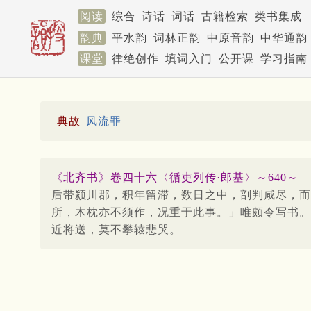
阅读
综合
诗话
词话
古籍检索
类书集成
韵典
平水韵
词林正韵
中原音韵
中华通韵
课堂
律绝创作
填词入门
公开课
学习指南
典故
风流罪
《北齐书》卷四十六〈循吏列传·郎基〉～640～
后带颍川郡，积年留滞，数日之中，剖判咸尽，而
所，木枕亦不须作，况重于此事。」唯颇令写书。
近将送，莫不攀辕悲哭。