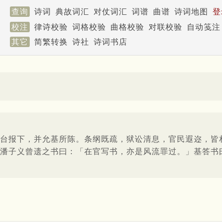
查询
诗词
典故词汇
对仗词汇
词谱
曲谱
诗词地图
登
校注
律诗校验
词格校验
曲格校验
对联校验
自动笺注
其它
简繁转换
诗社
诗词书店
台报下，并允基所陈。条纲既疏，狱讼清息，官民遐迩，皆
潘子义曾遗之书曰：「在官写书，亦是风流罪过。」基答书