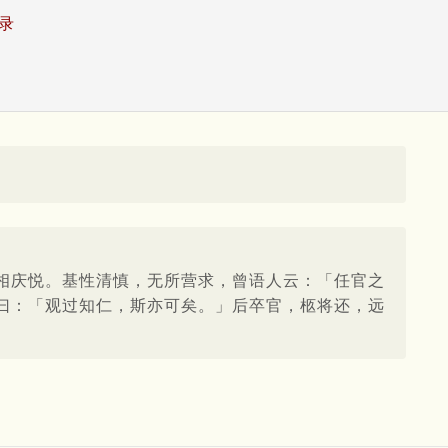
录
相庆悦。基性清慎，无所营求，曾语人云：「任官之
曰：「观过知仁，斯亦可矣。」后卒官，柩将还，远