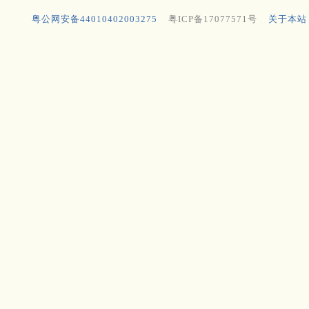
粤公网安备44010402003275
粤ICP备17077571号
关于本站