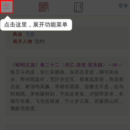
登录
点击这里，展开功能菜单
典故
飞光
相关人物
沈约
《昭明文选》卷二十二〈诗乙·游览·宿东园〉～06～
陈王斗鸡道，安仁采樵路。东郊岂异昔，聊可闲余
步。野径既盘纡，荒阡亦交互。槿篱疏复密，荆扉新
且故。树顶鸣风飙，草根积霜露。惊麇去不息，征鸟
时相顾。茅栋啸秋鸱，平岗走寒兔。夕阴带曾阜，长
烟引轻素。飞光忽我遒，宁止岁云暮。若蒙西山药，
颓龄傥能度。