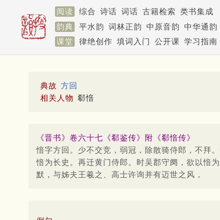
阅读
综合
诗话
词话
古籍检索
类书集成
韵典
平水韵
词林正韵
中原音韵
中华通韵
课堂
律绝创作
填词入门
公开课
学习指南
典故
方回
相关人物
郗愔
《晋书》卷六十七《郗鉴传》附《郗愔传》
愔字方回。少不交竞，弱冠，除散骑侍郎，不拜。
愔为长史。再迁黄门侍郎。时吴郡守阕，欲以愔为
默，与姊夫王羲之、高士许询并有迈世之风，