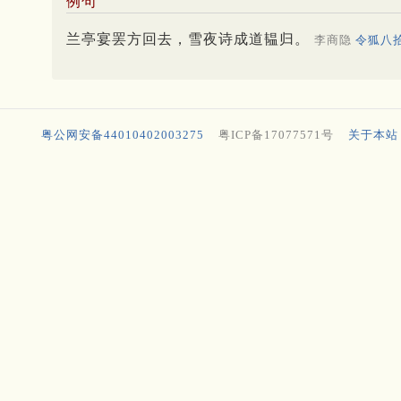
例句
兰亭宴罢方回去，雪夜诗成道韫归。
李商隐
令狐八
粤公网安备44010402003275
粤ICP备17077571号
关于本站