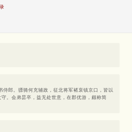
录
书侍郎。骠骑何充辅政，征北将军褚裒镇京口，皆以
太守。会弟昙卒，益无处世意，在郡优游，颇称简