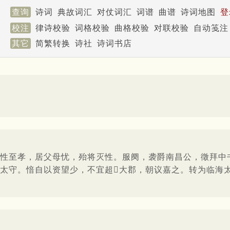
查询
诗词
典故词汇
对仗词汇
词谱
曲谱
诗词地图
登
校注
律诗校验
词格校验
曲格校验
对联校验
自动笺注
其它
简繁转换
诗社
诗词书店
性至孝，居父母忧，殆将灭性。服阕，袭爵南昌公，徵拜中
太守。愔自以资望少，不宜超大郡，朝议嘉之。转为临海