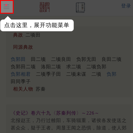
登录
点击这里，展开功能菜单
典故
二顷田
同源典故
负郭田
田二顷
二顷良田
负郭无田
良田二顷
负郭田二顷
洛阳二顷
求二顷
二顷负郭
负郭相君
二顷季子田
二顷未谋
二顷
负郭
田同季子
相关人物
苏秦
《史记》卷六十九〈苏秦列传〉～226～
北报赵王，乃行过雒阳，车骑辎重，诸侯各发使送之
甚众众，疑于王者。周显王闻之恐惧，除道，使人郊