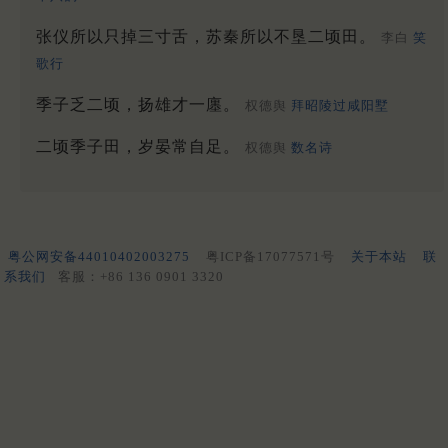
张仪所以只掉三寸舌，苏秦所以不垦二顷田。
李白
笑
歌行
季子乏二顷，扬雄才一廛。
权德舆
拜昭陵过咸阳墅
二顷季子田，岁晏常自足。
权德舆
数名诗
粤公网安备44010402003275
粤ICP备17077571号
关于本站
联
系我们
客服：+86 136 0901 3320