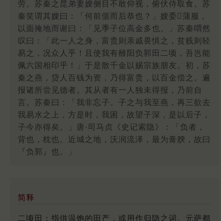
劳。苏秦之昆弟妻嫂侧目不敢仰视，俯伏侍取食。苏
秦笑谓其嫂曰：「何前倨而后恭也？」嫂委蒲服，
以面掩地而谢曰：「见季子位高金多也。」苏秦喟然
叹曰：「此一人之身，富贵则亲戚畏惧之，贫贱则轻
易之，况众人乎！且使我有雒阳负郭田二顷，吾岂能
佩六国相印乎！」于是散千金以赐宗族朋友。初，苏
秦之燕，贷人百钱为资，乃得富贵，以百金偿之。遍
报诸所尝见德者。其从者有一人独未得报，乃前自
言。苏秦曰：「我非忘子。子之与我至燕，再三欲去
我易水之上，方是时，我困，故望子深，是以后子，
子今亦得矣。」唐·司马贞《史记索隐》：「负者，
背也，枕也。近城之地，沃润流泽，最为膏腴，故曰
『负郭』也。」
简释
二顷田：指供温饱的田产，或用作归隐之词。元萨都