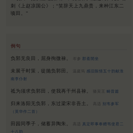
刺《上赵凉国公》；“笑辞天上九鼎贵，来种江东二
顷田。”
例句
负郭无良田，屈身徇微禄。
岑参
郡斋閒坐
未展干时策，徒抛负郭田。
温庭筠
感旧陈情五十韵献淮
南李仆射
祗为须求负郭田，使我再干州县禄。
骆宾王
畴昔篇
归来洛阳无负郭，东过梁宋非吾土。
高适
别韦参军
（英华作二首）
田园同季子，储蓄异陶朱。
高适
真定即事奉赠韦使君二
十八韵