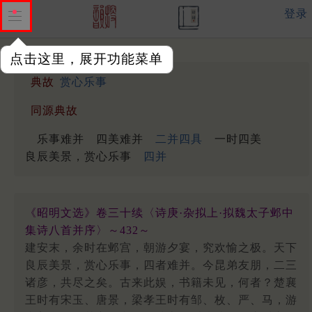
登录
点击这里，展开功能菜单
典故
赏心乐事
同源典故
乐事难并
四美难并
二并四具
一时四美
良辰美景，赏心乐事
四并
《昭明文选》卷三十续〈诗庚·杂拟上·拟魏太子邺中
集诗八首并序〉～432～
建安末，余时在邺宫，朝游夕宴，究欢愉之极。天下
良辰美景，赏心乐事，四者难并。今昆弟友朋，二三
诸彦，共尽之矣。古来此娱，书籍未见，何者？楚襄
王时有宋玉、唐景，梁孝王时有邹、枚、严、马，游