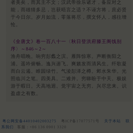
者美矣，而其主不文；汉武帝徐乐诸才，备应对之
能，而雄猜多忌，岂获晤言之适？不诬方将，庶必贤
于今日尔。岁月如流，零落将尽，撰文怀人，感往增
怆。
《全唐文》卷一百八十一〈秋日登洪府滕王阁饯别
序〉～846～2～
渔舟唱晚。响穷彭蠡之滨。雁阵惊寒。声断衡阳之
浦。遥吟俯畅。逸兴遄飞。爽籁发而清风生。纤歌凝
而白云遏。睢园绿竹。气淩彭泽之樽。邺水朱华。光
照临川之笔。四美具。二难并。穷睇盼于中天。极娱
游于暇日。天高地迥。觉宇宙之无穷。兴尽悲来。识
盈虚之有数。
粤公网安备44010402003275
粤ICP备17077571号
关于本站
联
系我们
客服：+86 136 0901 3320