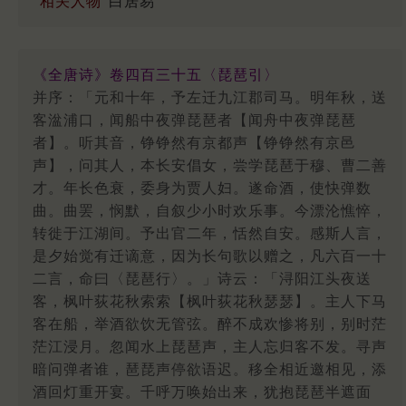
相关人物
白居易
《全唐诗》卷四百三十五〈琵琶引〉
并序：「元和十年，予左迁九江郡司马。明年秋，送
客湓浦口，闻船中夜弹琵琶者【闻舟中夜弹琵琶
者】。听其音，铮铮然有京都声【铮铮然有京邑
声】，问其人，本长安倡女，尝学琵琶于穆、曹二善
才。年长色衰，委身为贾人妇。遂命酒，使快弹数
曲。曲罢，悯默，自叙少小时欢乐事。今漂沦憔悴，
转徙于江湖间。予出官二年，恬然自安。感斯人言，
是夕始觉有迁谪意，因为长句歌以赠之，凡六百一十
二言，命曰〈琵琶行〉。」诗云：「浔阳江头夜送
客，枫叶荻花秋索索【枫叶荻花秋瑟瑟】。主人下马
客在船，举酒欲饮无管弦。醉不成欢惨将别，别时茫
茫江浸月。忽闻水上琵琶声，主人忘归客不发。寻声
暗问弹者谁，琶琵声停欲语迟。移全相近邀相见，添
酒回灯重开宴。千呼万唤始出来，犹抱琵琶半遮面