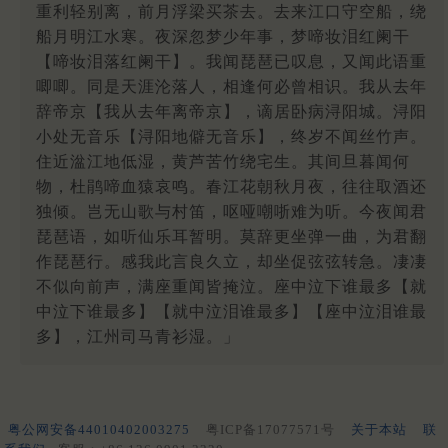
重利轻别离，前月浮梁买茶去。去来江口守空船，绕
船月明江水寒。夜深忽梦少年事，梦啼妆泪红阑干
【啼妆泪落红阑干】。我闻琵琶已叹息，又闻此语重
唧唧。同是天涯沦落人，相逢何必曾相识。我从去年
辞帝京【我从去年离帝京】，谪居卧病浔阳城。浔阳
小处无音乐【浔阳地僻无音乐】，终岁不闻丝竹声。
住近湓江地低湿，黄芦苦竹绕宅生。其间旦暮闻何
物，杜鹃啼血猿哀鸣。春江花朝秋月夜，往往取酒还
独倾。岂无山歌与村笛，呕哑嘲哳难为听。今夜闻君
琵琶语，如听仙乐耳暂明。莫辞更坐弹一曲，为君翻
作琵琶行。感我此言良久立，却坐促弦弦转急。凄凄
不似向前声，满座重闻皆掩泣。座中泣下谁最多【就
中泣下谁最多】【就中泣泪谁最多】【座中泣泪谁最
多】，江州司马青衫湿。」
粤公网安备44010402003275
粤ICP备17077571号
关于本站
联