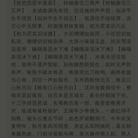
【犹把琵琶半遮面】。转轴拨弦三两声【转轴拨弦三
五声】，未成曲调先有情。弦弦掩抑声声思，似诉平
生不得意【似诉平生不得志】。低眉信手续续弹，说
尽心中无限事。轻拢慢撚抹复桃，初为霓裳后六幺
【初为霓裳后绿腰】。大弦嘈嘈如急雨，小弦切切如
私语。嘈嘈切切错杂弹，大珠小珠落玉盘。间关莺语
花底滑，幽咽泉流水下滩【幽咽泉流冰下滩】【幽咽
泉流冰下难】【幽咽泉流水下难】。水泉冷涩弦疑
绝，疑绝不通声暂歇。别有幽愁暗恨生，此时无声胜
有声。银瓶乍破水将迸，铁骑突出刀枪鸣。曲终收拨
当心画，四弦一声如裂帛。东舟西舫悄无言，唯见江
心秋月白【唯有江心秋月白】。沈吟放拨插弦中，整
顿衣裳起敛容。自言本是京城女，家在虾蟆陵下住。
十三学得琵琶成，名蜀教坊第一部。曲罢曾教善才
伏，妆成每被秋娘妒。五陵年少争缠头，一曲红绡不
知数。钿头云篦击节碎，血色罗裙翻酒污。今年欢笑
复明年，秋月春风等閒度。弟走从军阿姨死，暮去朝
来颜色故。门前冷落鞍马稀，老大嫁作商人妇。商人