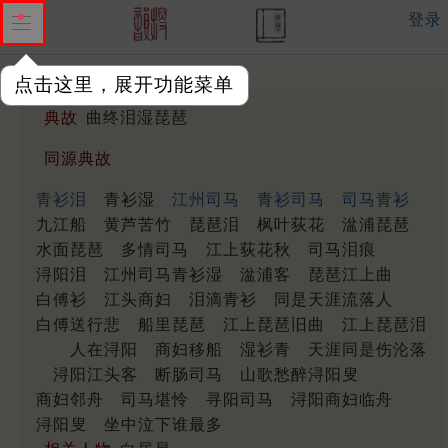
登录
点击这里，展开功能菜单
典故
曲终泪湿琵琶
同源典故
青衫泪
青衫湿
江州司马
青衫司马
司马青衫
九江船
黄芦苦竹
琵琶泪
枫叶荻花
湓浦琵琶
水面琵琶
多情司马
江上荻花秋
司马泪痕
浔阳泪
江州司马青衫湿
湓浦客
琵琶江上曲
白傅衫
江头商妇
泪滴青衫
同是天涯流落人
白傅送行悲
船里琵琶
江上琵琶旧曲
江上琵琶泪
人在浔阳
商妇移船
湿衫青
天涯同是伤沦落
浔阳江头客
断肠司马
山歌愁醉浔阳叟
商妇邻舟
司马堪怜
寻阳司马
浔阳商妇临舟
浔阳叟
坐中泣下谁最多