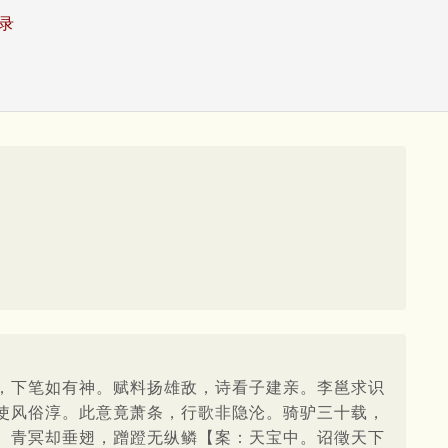
录
，下笔如有神。赋料扬雄敌，诗看子建亲。李邕求识
使风俗淳。此意竟萧条，行歌非隐沦。骑驴三十载，
。青冥却垂翅，蹭蹬无纵鳞【案：天宝中。诏徵天下