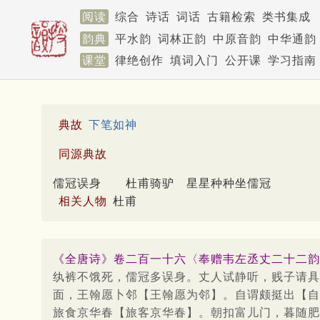
阅读
综合
诗话
词话
古籍检索
类书集成
韵典
平水韵
词林正韵
中原音韵
中华通韵
课堂
律绝创作
填词入门
公开课
学习指南
典故
下笔如神
同源典故
儒冠误身
杜甫骑驴
星星种种坐儒冠
相关人物
杜甫
《全唐诗》卷二百一十六〈奉赠韦左丞丈二十二韵
纨裤不饿死，儒冠多误身。丈人试静听，贱子请具
面，王翰愿卜邻【王翰愿为邻】。自谓颇挺出【自
旅食京华春【旅客京华春】。朝扣富儿门，暮随肥