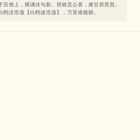
于百僚上，猥诵佳句新。窃效贡公喜，难甘原宪贫。
白鸥没浩荡【白鸥波浩荡】，万里谁能驯。