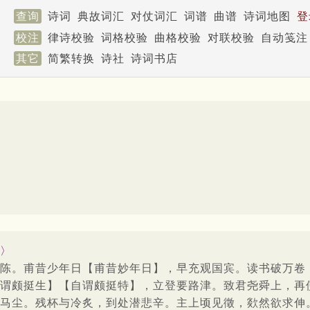
查询
诗词
典故词汇
对仗词汇
词谱
曲谱
诗词地图
登
校注
律诗校验
词格校验
曲格校验
对联校验
自动笺注
其它
简繁转换
诗社
诗词书店
〉
陈。甫昔少年日【甫昔妙年日】，早充观国宾。读书破万卷
谓颇挺生】【自谓颇挺特】，立登要路津。致君尧舜上，再
马尘。残杯与冷炙，到处潜悲辛。主上顷见徵，欻然欲求伸