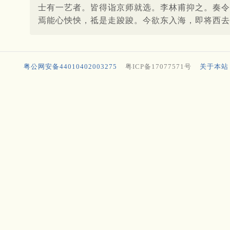
士有一艺者。皆得诣京师就选。李林甫抑之。奏令
焉能心怏怏，祗是走踆踆。今欲东入海，即将西去
粤公网安备44010402003275
粤ICP备17077571号
关于本站