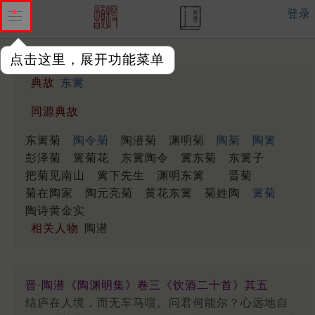
登录
点击这里，展开功能菜单
典故
东篱
同源典故
东篱菊
陶令菊
陶潜菊
渊明菊
陶菊
陶篱
彭泽菊
篱菊花
东篱陶令
篱东菊
东篱子
把菊见南山
篱下先生
渊明东篱
晋菊
菊在陶家
陶元亮菊
黄花东篱
菊姓陶
篱菊
陶诗黄金实
相关人物
陶潜
晋·陶潜《陶渊明集》卷三《饮酒二十首》其五
结庐在人境，而无车马喧。问君何能尔？心远地自