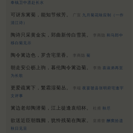
奉钱卫中丞赴长水
可讶东篱菊，能知节候芳。
广宣
九月菊花咏应制（一作
清江诗）
陶诗只采黄金实，郢曲新传白雪英。
李商隐
和马郎中
移白菊见示
陶令篱边色，罗含宅里香。
李商隐
菊
朝走安公枥上驹，暮伦陶令篱边菊。
李渤
喜淑弟再至
为长歌
更爱疏篱下，繁霜湿菊丛。
李端
夜宴虢县张明府宅逢宇
文评事
篱边老却陶潜菊，江上徒逢袁绍杯。
杜甫
秋尽
欲送近臣朝魏阙，犹怜残菊在陶家。
皇甫曾
酬窦拾遗
秋日见呈