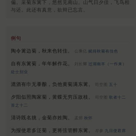
偏。采菊东篱下，悠然见南山。山气日夕佳，飞鸟相
与还。此还有真意，欲辩已忘言。
例句
陶令篱边菊，秋来色转佳。
公乘亿
赋得秋菊有佳色
自有东篱菊，年年解作花。
刘长卿
过湖南羊（一作来）
处士别业
漉酒有巾无黍酿，负他黄菊满东篱。
司空图
五十
夕阳似照陶家菊，黄蝶无穷压故枝。
司空图
歌者十二
首之十二
清诗既名朓，金菊亦姓陶。
孟郊
秋怀
为报使君多泛菊，更将弦管醉东篱。
岑参
九日使君席