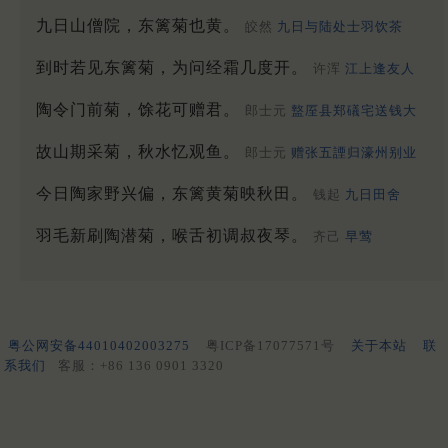
九日山僧院，东篱菊也黄。
皎然
九日与陆处士羽饮茶
到时若见东篱菊，为问经霜几度开。
许浑
江上逢友人
陶令门前菊，馀花可赠君。
郎士元
盩厔县郑礒宅送钱大
故山期采菊，秋水忆观鱼。
郎士元
赠张五諲归濠州别业
今日陶家野兴偏，东篱黄菊映秋田。
钱起
九日田舍
羽毛新刷陶潜菊，喉舌初调叔夜琴。
齐己
早莺
粤公网安备44010402003275
粤ICP备17077571号
关于本站
联
系我们
客服：+86 136 0901 3320