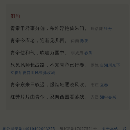
例句
青帝于君事分偏，秾堆浮艳倚朱门。
唐彦谦
牡丹
青帝今应老，迎新见几回。
尚颜
除夜
青帝使和气，吹嘘万国中。
李咸用
春风
只见风师长占路，不知青帝已行春。
罗隐
自湘川东下
立春泊夏口阻风登孙权城
青帝东来日驭迟，煖烟轻逐晓风吹。
韦庄
立春
红芳片片由青帝，忍向西园看落残。
齐己
湘中春兴
粤公网安备44010402003275
粤ICP备17077571号
关于本站
联