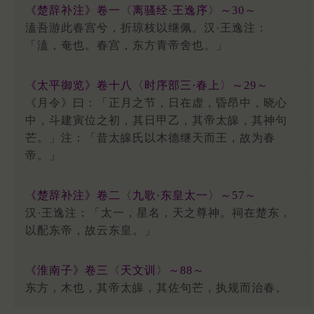
《楚辞补注》卷一〈离骚经·王逸序〉～30～
溘吾游此春宫兮，折琼枝以继佩。汉·王逸注：
「溘，奄也。春宫，东方青帝舍也。」
《太平御览》卷十八〈时序部三·春上〉～29～
《月令》曰：「正月之节，日在虚，昏昂中，晓心
中，斗建寅位之初，其日甲乙，其帝太皞，其神句
芒。」注：「昔太皞氏以木德继天而王，故为春
帝。」
《楚辞补注》卷二〈九歌·东皇太一〉～57～
汉·王逸注：「太一，星名，天之尊神。祠在楚东，
以配东帝，故云东皇。」
《淮南子》卷三〈天文训〉～88～
东方，木也，其帝太皞，其佐句芒，执规而治春。