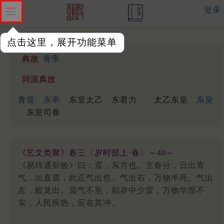
登录
点击这里，展开功能菜单
典故
青帝
同源典故
青皇
东帝
东皇太乙
东君力
太乙东皇
东皇
东皇司春
《艺文类聚》卷三〈岁时部上·春〉～40～
《易纬通卦验》曰：震，东方也。主春分，日出青
气，出直震，此正气出也。气出右，万物半死。气出
左，蛟龙出。震气不至，则岁中少雷，万物华而不
实，人民疾热，应在其冲。