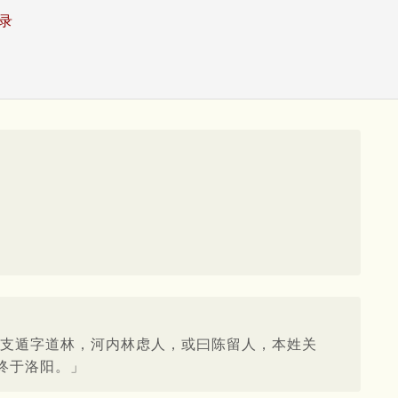
录
「支遁字道林，河内林虑人，或曰陈留人，本姓关
终于洛阳。」