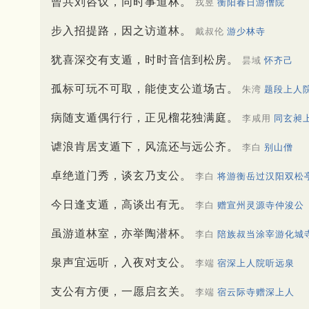
曾共刘咨议，同时事道林。
戎昱
衡阳春日游僧院
步入招提路，因之访道林。
戴叔伦
游少林寺
犹喜深交有支遁，时时音信到松房。
昙域
怀齐己
孤标可玩不可取，能使支公道场古。
朱湾
题段上人
病随支遁偶行行，正见榴花独满庭。
李咸用
同玄昶
谑浪肯居支遁下，风流还与远公齐。
李白
别山僧
卓绝道门秀，谈玄乃支公。
李白
将游衡岳过汉阳双松
今日逢支遁，高谈出有无。
李白
赠宣州灵源寺仲浚公
虽游道林室，亦举陶潜杯。
李白
陪族叔当涂宰游化城
泉声宜远听，入夜对支公。
李端
宿深上人院听远泉
支公有方便，一愿启玄关。
李端
宿云际寺赠深上人