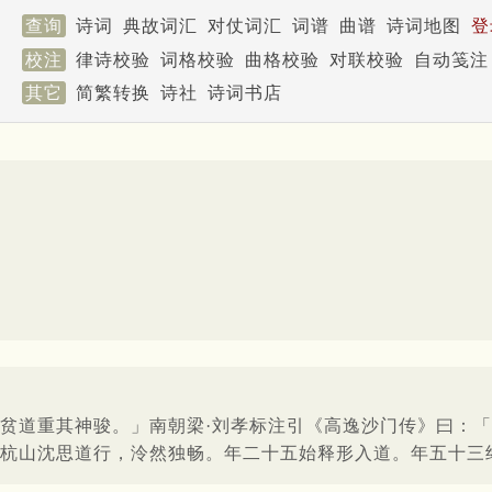
查询
诗词
典故词汇
对仗词汇
词谱
曲谱
诗词地图
登
校注
律诗校验
词格校验
曲格校验
对联校验
自动笺注
其它
简繁转换
诗社
诗词书店
贫道重其神骏。」南朝梁·刘孝标注引《高逸沙门传》曰：
杭山沈思道行，泠然独畅。年二十五始释形入道。年五十三