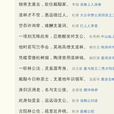
独将支遁去，欲往戴颙家。
李端
送暕上人游春
道林才不世，惠远德过人。
杜甫
大云寺赞公房四首之
空忝许询辈，难酬支遁词。
杜甫
巳上人茅斋
一境别无唯此有，忍教醒坐对支公。
杜荀鹤
中山临
他时若写兰亭会，莫画高僧支道林。
柳宗元
韩漳州
凭槛霏微松树烟，陶潜曾用道林钱。
杨巨源
题清凉
一听林公法，灵嘉愿寄身。
武元衡
夏与熊王二秀才同
戴颙今日称居士，支遁他年识领军。
温庭筠
重游圭
身归沃洲老，名与支公接。
皇甫曾
赠沛禅师
此身知是妄，远远诣支公。
耿湋
诣顺公问道
古院林公住，疏篁近井桃。
耿湋
题藏公院