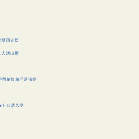
院壁画古松
上人观山榴
亭留别族弟浮屠谈皓
寺升公清风亭