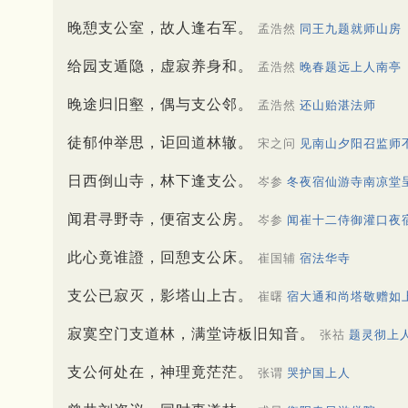
晚憩支公室，故人逢右军。
孟浩然
同王九题就师山房
给园支遁隐，虚寂养身和。
孟浩然
晚春题远上人南亭
晚途归旧壑，偶与支公邻。
孟浩然
还山贻湛法师
徒郁仲举思，讵回道林辙。
宋之问
见南山夕阳召监师
日西倒山寺，林下逢支公。
岑参
冬夜宿仙游寺南凉堂
闻君寻野寺，便宿支公房。
岑参
闻崔十二侍御灌口夜
此心竟谁證，回憩支公床。
崔国辅
宿法华寺
支公已寂灭，影塔山上古。
崔曙
宿大通和尚塔敬赠如
寂寞空门支道林，满堂诗板旧知音。
张祜
题灵彻上
支公何处在，神理竟茫茫。
张谓
哭护国上人