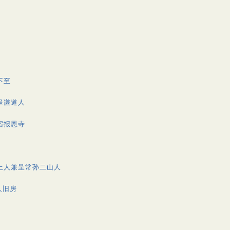
不至
呈谦道人
宿报恩寺
上人兼呈常孙二山人
人旧房