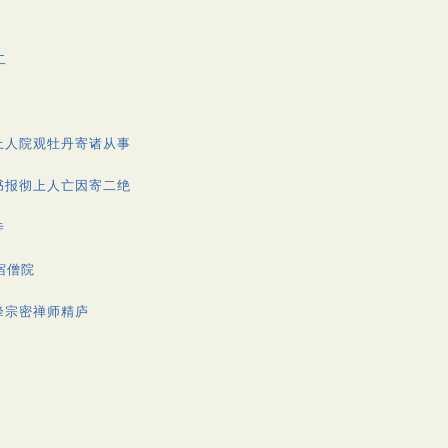
二
上人院观牡丹寄诸从事
书报彻上人亡因寄二绝
寺
宿僧院
峰宗密禅师精庐