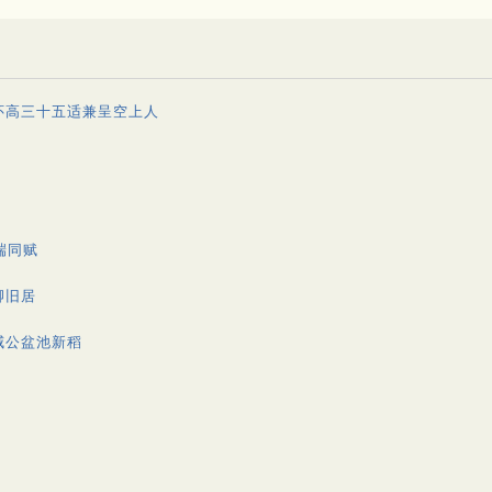
怀高三十五适兼呈空上人
端同赋
卿旧居
威公盆池新稻