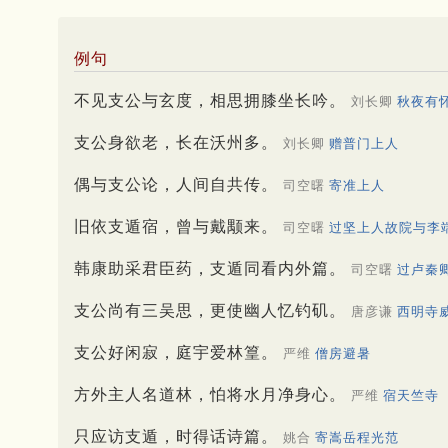
例句
不见支公与玄度，相思拥膝坐长吟。
刘长卿
秋夜有
支公身欲老，长在沃州多。
刘长卿
赠普门上人
偶与支公论，人间自共传。
司空曙
寄准上人
旧依支遁宿，曾与戴颙来。
司空曙
过坚上人故院与李
韩康助采君臣药，支遁同看内外篇。
司空曙
过卢秦
支公尚有三吴思，更使幽人忆钓矶。
唐彦谦
西明寺
支公好闲寂，庭宇爱林篁。
严维
僧房避暑
方外主人名道林，怕将水月净身心。
严维
宿天竺寺
只应访支遁，时得话诗篇。
姚合
寄嵩岳程光范