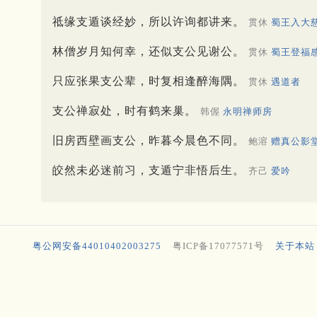
祗缘支遁谈经妙，所以许询都讲来。
贯休
蜀王入大
林僧岁月知何幸，还似支公见谢公。
贯休
蜀王登福
只应张果支公辈，时复相逢醉海隅。
贯休
遇道者
支公禅寂处，时有鹤来巢。
韩偓
永明禅师房
旧房西壁画支公，昨暮今晨色不同。
鲍溶
赠真公影
皎然未必迷前习，支遁宁非悟后生。
齐己
爱吟
粤公网安备44010402003275
粤ICP备17077571号
关于本站