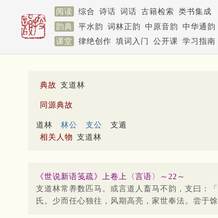
阅读
综合
诗话
词话
古籍检索
类书集成
韵典
平水韵
词林正韵
中原音韵
中华通韵
课堂
律绝创作
填词入门
公开课
学习指南
典故
支道林
同源典故
道林
林公
支公
支遁
相关人物
支道林
《世说新语笺疏》上卷上〈言语〉～22～
支道林常养数匹马。或言道人畜马不韵，支曰：「
氏。少而任心独往，风期高亮，家世奉法。尝于馀