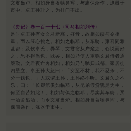
文君当卢。相如身自著犊鼻裈，与庸保杂作，涤器于
市中。卓王孙耻之，为杜门不出。
《史记》卷一百一十七〈司马相如列传〉
是时卓王孙有女文君新寡，好音，故相如缪与令相
重，而以琴心挑之。相如之临邛，从车骑，雍容閒雅
甚都；及饮卓氏，弄琴，文君窃从户窥之，心悦而好
之，恐不得当也。既罢，相如乃使人重赐文君侍者通
殷勤。文君夜亡奔相如，相如乃与驰归成都。家居徒
四壁立。卓王孙大怒曰：「女至不材，我不忍杀，不
分一钱也。」人或谓王孙，王孙终不听。文君久之不
乐，曰：「长卿第俱如临邛，从昆弟假贷犹足为生，
何至自苦如此！」相如与俱之临邛，尽卖其车骑，买
一酒舍酤酒，而令文君当炉。相如身自著犊鼻裈，与
保庸杂作，涤器于市中。