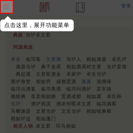
登录
点击这里，展开功能菜单
典故
当垆卓文君
同源典故
卓女
临邛客
文君酒
当垆人
相如涤器
卓氏垆
涤器当垆
典千金裘
相如酒渴对文君
当垆卖酒
典征裘
文君取酒金
卓家垆
卓女当垆
酒垆身世
相如穷
成都贳酒
涤器
混佣保
临邛沽酒客
临邛美酒
临邛问酒垆
卖车骑
抛犊裤
贫卖相如骑
贳酒成都
相如裘
卓氏杯
当垆
酒垆风流
酒浓何暇卓文君
临邛酒客
马卿涤器
文君当炉
文言当垆
相如犊鼻裤
相如垆边
相如蓬门
相关人物
卓文君
司马相如