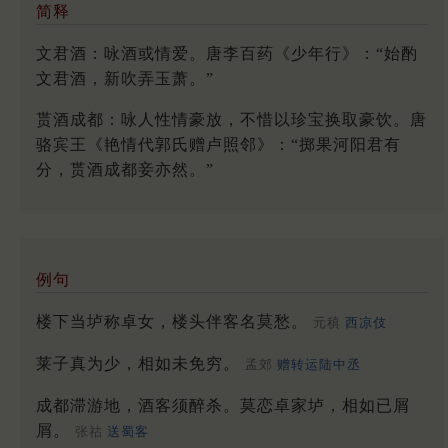
简释
文君酒：咏酒或情爱。唐李百药《少年行》：“始酌
文君酒，新吹弄玉萧。”
贳酒成都：咏人性情豪放，不惜以珍宝换取豪饮。唐
骆宾王《艳情代郭氏赠卢照邻》：“掷果河阳君有
分，贳酒成都妾亦然。”
例句
楼下当垆称卓女，楼头伴客名莫愁。
元稹
西凉伎
莱子真为少，相如未免穷。
孟郊
赠转运陆中丞
成都滞游地，酒客须醉杀。莫恋卓家垆，相如已屑
屑。
张祜
送蜀客