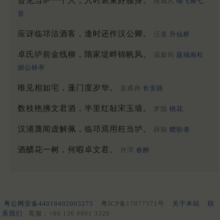
曾见当垆一个人，入时装束好腰身。
段成式
嘲飞卿七
首
应讶临邛沽酒客，逢时还作汉公卿。
汪遵
升仙桥
卓氏垆前金线柳，隋家堤畔锦帆风。
温庭筠
题城南杜
邠公林亭
唯见相如宅，蓬门度岁华。
皇甫冉
长安路
数枝艳拂文君酒，半里红敧宋玉墙。
罗隐
桃花
汉浦蔑闻虚解佩，临邛焉用枉当垆。
薛能
赠歌者
酒醲花一树，何暇卓文君。
许浑
春醉
粤公网安备44010402003275
粤ICP备17077571号
关于本站
联
系我们
客服：+86 136 0901 3320