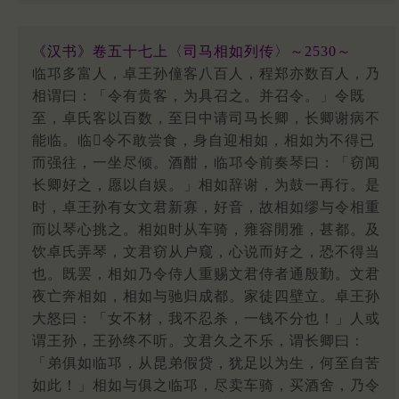
《汉书》卷五十七上〈司马相如列传〉～2530～
临邛多富人，卓王孙僮客八百人，程郑亦数百人，乃
相谓曰：「令有贵客，为具召之。并召令。」令既
至，卓氏客以百数，至日中请司马长卿，长卿谢病不
能临。临令不敢尝食，身自迎相如，相如为不得已
而强往，一坐尽倾。酒酣，临邛令前奏琴曰：「窃闻
长卿好之，愿以自娱。」相如辞谢，为鼓一再行。是
时，卓王孙有女文君新寡，好音，故相如缪与令相重
而以琴心挑之。相如时从车骑，雍容閒雅，甚都。及
饮卓氏弄琴，文君窃从户窥，心说而好之，恐不得当
也。既罢，相如乃令侍人重赐文君侍者通殷勤。文君
夜亡奔相如，相如与驰归成都。家徒四壁立。卓王孙
大怒曰：「女不材，我不忍杀，一钱不分也！」人或
谓王孙，王孙终不听。文君久之不乐，谓长卿曰：
「弟俱如临邛，从昆弟假贷，犹足以为生，何至自苦
如此！」相如与俱之临邛，尽卖车骑，买酒舍，乃令