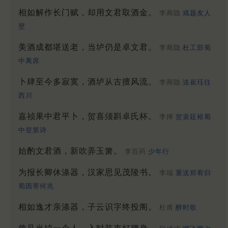
相如解作长门赋，却用文君取酒金。
李商隐
戏题友人
壁
美酒成都堪送老，当垆仍是卓文君。
李商隐
杜工部蜀
中离席
卜肆至今多寂寞，酒垆从古擅风流。
李商隐
送崔珏往
西川
嘉祯果中君平卜，贺喜须斟卓氏杯。
李搏
贺裴廷裕蜀
中登第诗
始酌文君酒，新吹弄玉箫。
李百药
少年行
为报长卿休涤器，汉家思见茂陵书。
李端
重送郑宥归
蜀因寄何兆
相如逸才亲涤器，子云识字终投阁。
杜甫
醉时歌