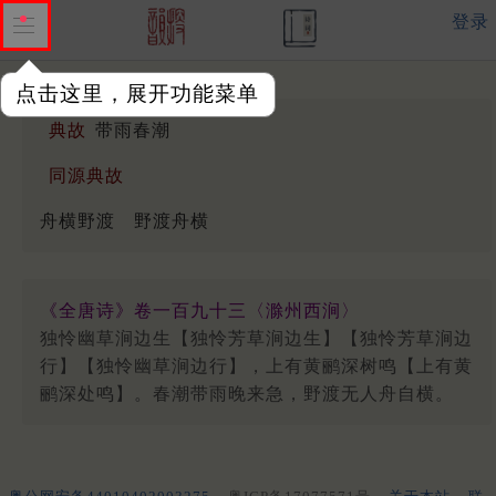
登录
点击这里，展开功能菜单
典故
带雨春潮
同源典故
舟横野渡
野渡舟横
《全唐诗》卷一百九十三〈滁州西涧〉
独怜幽草涧边生【独怜芳草涧边生】【独怜芳草涧边
行】【独怜幽草涧边行】，上有黄鹂深树鸣【上有黄
鹂深处鸣】。春潮带雨晚来急，野渡无人舟自横。