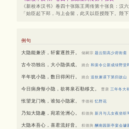
《新校本汉书》卷四十张陈王周传第十张良：汉六
「始臣起下邳，与上会留，此天以臣授陛下。陛下
例句
大隐能兼济，轩窗逐胜开。
储嗣宗
题云阳高少府衙斋
古今功独出，大小隐俱成。
姚合
和裴令公新成绿野堂
半年犹小隐，数日得闲行。
姚合
送狄兼谟下第归故山
今日病身惭小隐，欲将泉石勒移文。
曹唐
三年冬大
怅望龙门晚，谁知小隐家。
李德裕
忆野花
乃知大隐趣，宛若沧洲心。
权德舆
新月与儿女夜坐听
大隐本吾心，喜君流好音。
权德舆
酬南园新亭宴会璩