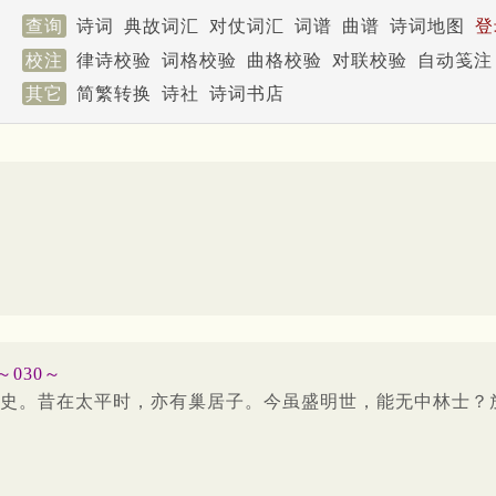
查询
诗词
典故词汇
对仗词汇
词谱
曲谱
诗词地图
登
校注
律诗校验
词格校验
曲格校验
对联校验
自动笺注
其它
简繁转换
诗社
诗词书店
030～
史。昔在太平时，亦有巢居子。今虽盛明世，能无中林士？