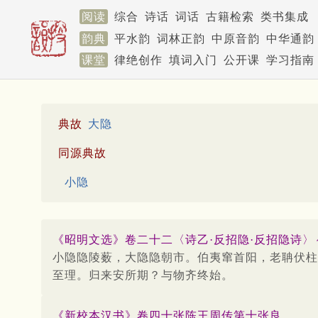
阅读
综合
诗话
词话
古籍检索
类书集成
韵典
平水韵
词林正韵
中原音韵
中华通韵
课堂
律绝创作
填词入门
公开课
学习指南
典故
大隐
同源典故
小隐
《昭明文选》卷二十二〈诗乙·反招隐·反招隐诗〉～
小隐隐陵薮，大隐隐朝市。伯夷窜首阳，老聃伏柱
至理。归来安所期？与物齐终始。
《新校本汉书》卷四十张陈王周传第十张良