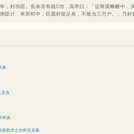
年，封功臣。良未尝有战功，高帝曰：「运筹策帷幄中，
用臣计，幸而时中，臣愿封留足矣，不敢当三万户。」乃封
即事
礼五首
琴举酒
新第慰庆之作时任宾客