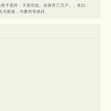
决胜千里外，子房功也。自择齐三万户。」良曰：
良为留侯，与萧何等俱封。