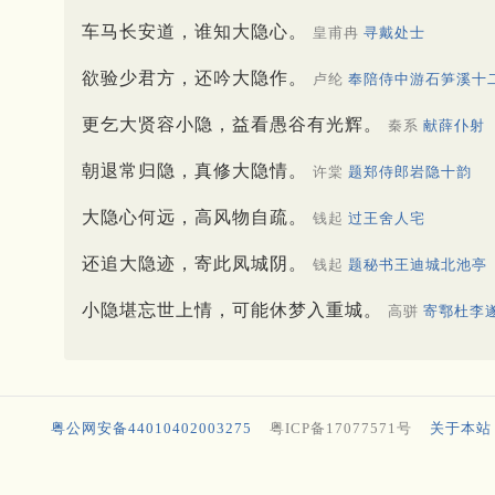
车马长安道，谁知大隐心。
皇甫冉
寻戴处士
欲验少君方，还吟大隐作。
卢纶
奉陪侍中游石笋溪十
更乞大贤容小隐，益看愚谷有光辉。
秦系
献薛仆射
朝退常归隐，真修大隐情。
许棠
题郑侍郎岩隐十韵
大隐心何远，高风物自疏。
钱起
过王舍人宅
还追大隐迹，寄此凤城阴。
钱起
题秘书王迪城北池亭
小隐堪忘世上情，可能休梦入重城。
高骈
寄鄠杜李
粤公网安备44010402003275
粤ICP备17077571号
关于本站