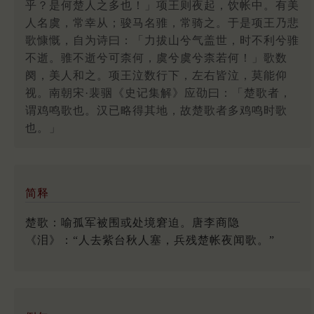
乎？是何楚人之多也！」项王则夜起，饮帐中。有美
人名虞，常幸从；骏马名骓，常骑之。于是项王乃悲
歌慷慨，自为诗曰：「力拔山兮气盖世，时不利兮骓
不逝。骓不逝兮可柰何，虞兮虞兮柰若何！」歌数
阕，美人和之。项王泣数行下，左右皆泣，莫能仰
视。南朝宋·裴骃《史记集解》应劭曰：「楚歌者，
谓鸡鸣歌也。汉已略得其地，故楚歌者多鸡鸣时歌
也。」
简释
楚歌：喻孤军被围或处境窘迫。唐李商隐
《泪》：“人去紫台秋人塞，兵残楚帐夜闻歌。”