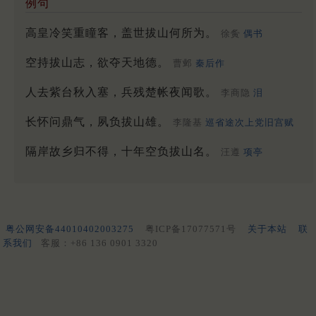
例句
高皇冷笑重瞳客，盖世拔山何所为。
徐夤
偶书
空持拔山志，欲夺天地德。
曹邺
秦后作
人去紫台秋入塞，兵残楚帐夜闻歌。
李商隐
泪
长怀问鼎气，夙负拔山雄。
李隆基
巡省途次上党旧宫赋
隔岸故乡归不得，十年空负拔山名。
汪遵
项亭
粤公网安备44010402003275
粤ICP备17077571号
关于本站
联
系我们
客服：+86 136 0901 3320