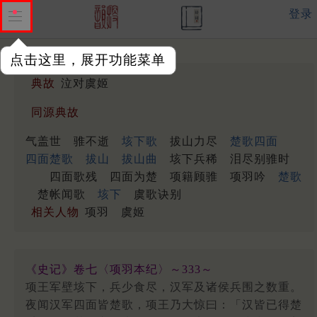
登录
点击这里，展开功能菜单
典故
泣对虞姬
同源典故
气盖世
骓不逝
垓下歌
拔山力尽
楚歌四面
四面楚歌
拔山
拔山曲
垓下兵稀
泪尽别骓时
四面歌残
四面为楚
项籍顾骓
项羽吟
楚歌
楚帐闻歌
垓下
虞歌诀别
相关人物
项羽
虞姬
《史记》卷七〈项羽本纪〉～333～
项王军壁垓下，兵少食尽，汉军及诸侯兵围之数重。
夜闻汉军四面皆楚歌，项王乃大惊曰：「汉皆已得楚