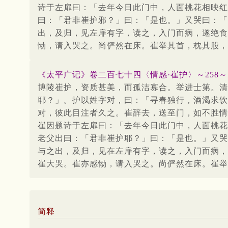
诗于左扉曰：「去年今日此门中，人面桃花相映红
曰：「君非崔护邪？」曰：「是也。」又哭曰：「
出，及归，见左扉有字，读之，入门而病，遂绝食
恸，请入哭之。尚俨然在床。崔举其首，枕其股，
《太平广记》卷二百七十四〈情感·崔护〉～258～
博陵崔护，资质甚美，而孤洁寡合。举进士第。清
耶？」。护以姓字对，曰：「寻春独行，酒渴求饮
对，彼此目注者久之。崔辞去，送至门，如不胜情
崔因题诗于左扉曰：「去年今日此门中，人面桃花
老父出曰：「君非崔护耶？」曰：「是也。」又哭
与之出，及归，见在左扉有字，读之，入门而病，
崔大哭。崔亦感恸，请入哭之。尚俨然在床。崔举
简释