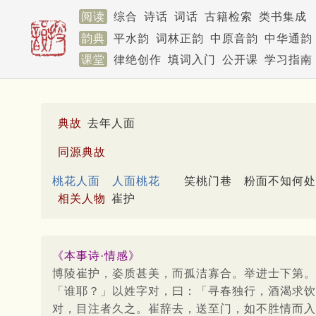
阅读
综合
诗话
词话
古籍检索
类书集成
韵典
平水韵
词林正韵
中原音韵
中华通韵
课堂
律绝创作
填词入门
公开课
学习指南
典故
去年人面
同源典故
桃花人面
人面桃花
笑桃门巷
粉面不知何处
相关人物
崔护
《本事诗·情感》
博陵崔护，姿质甚美，而孤洁寡合。举进士下第。
「谁耶？」以姓字对，曰：「寻春独行，酒渴求饮
对，目注者久之。崔辞去，送至门，如不胜情而入