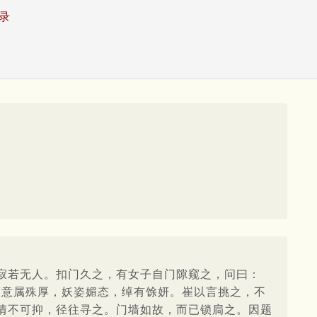
录
寂若无人。扣门久之，有女子自门隙窥之，问曰：
而意属殊厚，妖姿媚态，绰有馀妍。崔以言挑之，不
情不可抑，径往寻之。门墙如故，而已锁扃之。因题