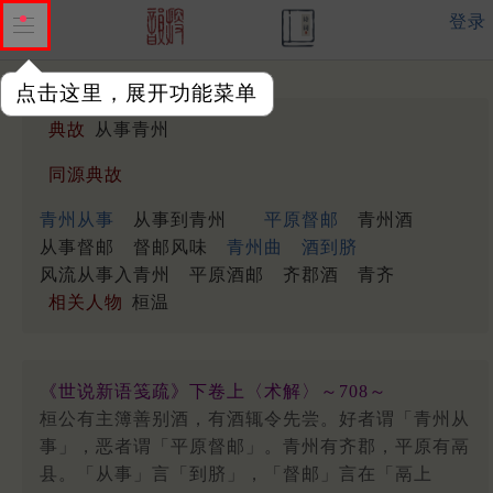
登录
点击这里，展开功能菜单
典故
从事青州
同源典故
青州从事
从事到青州
平原督邮
青州酒
从事督邮
督邮风味
青州曲
酒到脐
风流从事入青州
平原酒邮
齐郡酒
青齐
相关人物
桓温
《世说新语笺疏》下卷上〈术解〉～708～
桓公有主簿善别酒，有酒辄令先尝。好者谓「青州从
事」，恶者谓「平原督邮」。青州有齐郡，平原有鬲
县。「从事」言「到脐」，「督邮」言在「鬲上