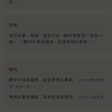
住」。
简释
青州从事：咏酒。唐皮日休《醉中寄鲁望一壶并一
绝》：“醉中不得亲相倚，故遣青州从事来。”
例句
醉中不得亲相倚，故遣青州从事来。
皮日休
醉中寄鲁
望一壶并一绝
青州从事来偏熟，泉布先生老渐悭。
韦庄
江上题所居