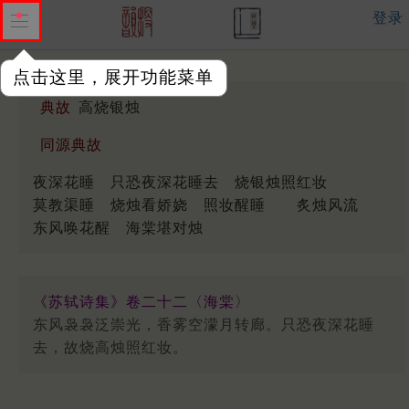
登录
点击这里，展开功能菜单
典故
高烧银烛
同源典故
夜深花睡
只恐夜深花睡去
烧银烛照红妆
莫教渠睡
烧烛看娇娆
照妆醒睡
炙烛风流
东风唤花醒
海棠堪对烛
《苏轼诗集》卷二十二〈海棠〉
东风袅袅泛崇光，香雾空濛月转廊。只恐夜深花睡
去，故烧高烛照红妆。