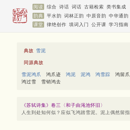
阅读
综合
诗话
词话
古籍检索
类书集成
韵典
平水韵
词林正韵
中原音韵
中华通韵
课堂
律绝创作
填词入门
公开课
学习指南
典故
雪泥
同源典故
雪泥鸿爪
鸿爪迹
鸿泥
泥鸿
鸿雪踪
鸿留爪
鸿过雪
雪销鸿去
《苏轼诗集》卷三〈和子由渑池怀旧〉
人生到处知何似？应似飞鸿踏雪泥。泥上偶然留指