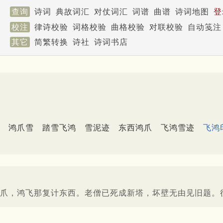
查询
诗词
典故词汇
对仗词汇
词谱
曲谱
诗词地图
登
校注
律诗校验
词格校验
曲格校验
对联校验
自动笺注
其它
简繁转换
诗社
诗词书店
鸿爪雪
踏雪飞鸿
雪泥迹
东西鸿爪
飞鸿雪迹
飞鸿
爪，鸿飞那复计东西。老僧已死成新塔，坏壁无由见旧题。