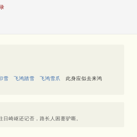
录
印雪
飞鸿踏雪
飞鸿雪爪
此身应似去来鸿
往日崎岖还记否，路长人困蹇驴嘶。