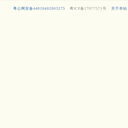
粤公网安备44010402003275
粤ICP备17077571号
关于本站