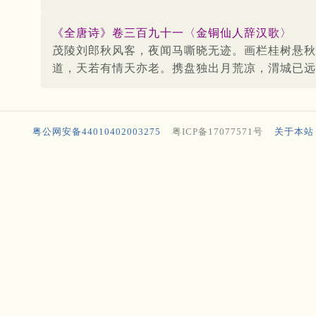
《全唐诗》卷三百九十一〈金铜仙人辞汉歌〉
茂陵刘郎秋风客，夜闻马嘶晓无迹。画栏桂树悬秋
道，天若有情天亦老。携盘独出月荒凉，渭城已远
粤公网安备44010402003275
粤ICP备17077571号
关于本站