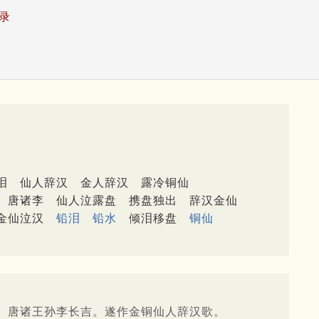
录
泪
仙人辞汉
金人辞汉
露冷铜仙
唐诸李
仙人泣露盘
携盘独出
辞汉金仙
金仙泣汉
铅泪
铅水
倾泪移盘
铜仙
。唐诸王孙李长吉。遂作金铜仙人辞汉歌。