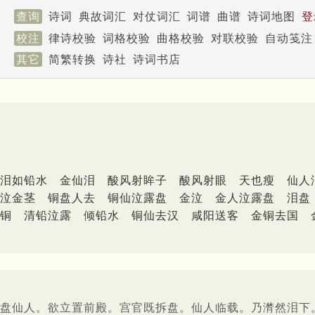
查询
诗词
典故词汇
对仗词汇
词谱
曲谱
诗词地图
登
校注
律诗校验
词格校验
曲格校验
对联校验
自动笺注
其它
简繁转换
诗社
诗词书店
泪如铅水
金仙泪
酸风射眸子
酸风射眼
天也瘦
仙人
泣金茎
铜盘人去
铜仙泣露盘
金泣
金人泣露盘
泪盘
铜
清铅泣露
倾铅水
铜仙去汉
咸阳送客
金铜去国
盘仙人。欲立置前殿。宫官既拆盘。仙人临载。乃潸然泪下