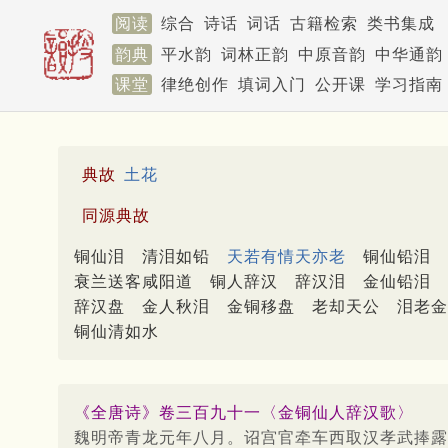
阅读
综合
诗话
词话
古籍检索
类书集成
韵典
平水韵
词林正韵
中原音韵
中华通韵
课堂
律绝创作
填词入门
公开课
学习指南
典故
土花
同源典故
铜仙泪
清泪如铅
天若有情天亦老
铜仙铅泪
衰兰送客咸阳道
铜人辞汉
辞汉泪
金仙铅泪
辞汉盘
金人秋泪
金铜移盘
老却天公
泪老金
铜仙清如水
《全唐诗》卷三百九十一〈金铜仙人辞汉歌〉
魏明帝青龙元年八月。诏宫官牵车西取汉孝武捧露