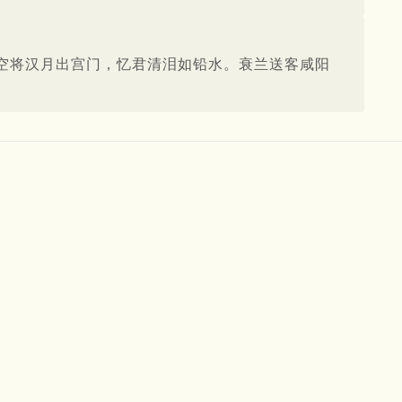
空将汉月出宫门，忆君清泪如铅水。衰兰送客咸阳