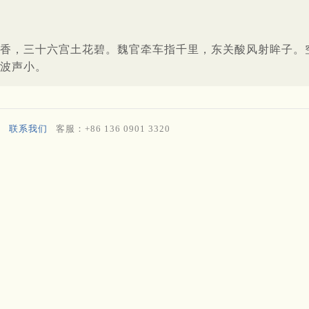
香，三十六宫土花碧。魏官牵车指千里，东关酸风射眸子。
波声小。
联系我们
客服：+86 136 0901 3320