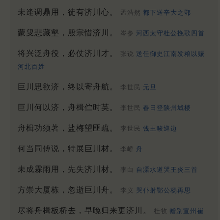
未逢调鼎用，徒有济川心。
孟浩然
都下送辛大之鄂
蒙叟悲藏壑，殷宗惜济川。
岑参
河西太守杜公挽歌四首
将兴泛舟役，必仗济川才。
张说
送任御史江南发粮以赈
河北百姓
巨川思欲济，终以寄舟航。
李世民
元旦
巨川何以济，舟楫伫时英。
李世民
春日登陕州城楼
舟楫功须著，盐梅望匪疏。
李世民
饯王晙巡边
何当同傅说，特展巨川材。
李峤
舟
未成霖雨用，先失济川材。
李白
自溧水道哭王炎三首
方崇大厦栋，忽逝巨川舟。
李义
哭仆射鄂公杨再思
尽将舟楫板桥去，早晚归来更济川。
杜牧
赠别宣州崔