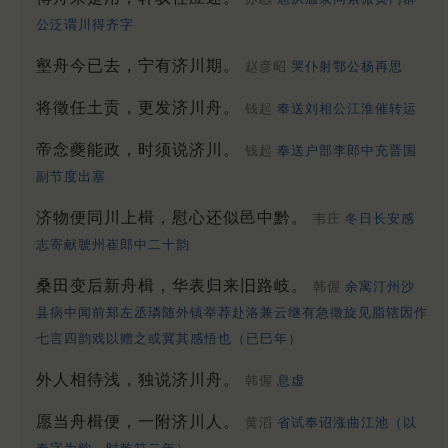
公泛谓川得齐字
壑舟今已去，宁有济川期。
赵彦昭
哭仆射鄂公杨再思
将徵任土贡，更发济川舟。
钱起
奉送刘相公江淮催转运
帝念夔能政，时须说济川。
钱起
奉送户部李郎中充晋国
副节度出塞
济物便同川上楫，慰心还似邑中黔。
韦庄
冬日长安感
志寄献虢州崔郎中二十韵
桑田变后新舟楫，华表归来旧路岐。
韩偓
余寓汀州沙
县病中闻前郑左丞璘随外镇举荐赴洛兼云继有急徵旋见脂辖因作
七言四韵戏以赠之或冀其感悟也（已巳年）
外人相待浅，独说济川舟。
韩偓
息虚
愿当舟楫便，一附济川人。
黄滔
省试奉诏涨曲江池（以