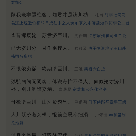
群相公
顾我老非题柱客，知君才是济川功。
杜甫
陪李七司马
皂江上观造竹桥即日成往来之人免冬寒入水聊题短作简李公二首
崔昔挥宸翰，苏尝济巨川。
沈佺期
哭苏眉州崔司业二公
已无济川分，甘作乘桴人。
独孤及
庚子岁避地至玉山酬
韩司马所赠
不恨依穷辙，终期济巨川。
王维
哭祖六自虚
孙弘阁闹无閒客，傅说舟忙不借人。何似抡才济川
外，别开池馆交亲。
白居易
宿裴相公兴化池亭
舟楫济巨川，山河资秀气。
皇甫沏
门下侍郎平章事王缙
大川既济惭为楫，报德空思奉细涓。
卢怀慎
奉和圣制
龙池篇
傅舟来是用，轩驭往应迷。
苏颋
扈从温泉同紫微黄门群