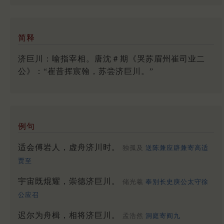
简释
济巨川：喻指宰相。唐沈＃期《哭苏眉州崔司业二
公》：“崔昔挥宸翰，苏尝济巨川。”
例句
适会傅岩人，虚舟济川时。
独孤及
送陈兼应辟兼寄高适
贾至
宇宙既焜耀，崇德济巨川。
储光羲
奉别长史庾公太守徐
公应召
迟尔为舟楫，相将济巨川。
孟浩然
洞庭寄阎九