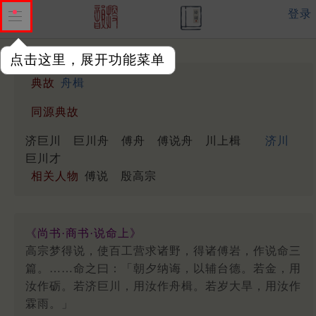
登录
点击这里，展开功能菜单
典故
舟楫
同源典故
济巨川
巨川舟
傅舟
傅说舟
川上楫
济川
巨川才
相关人物
傅说
殷高宗
《尚书·商书·说命上》
高宗梦得说，使百工营求诸野，得诸傅岩，作说命三
篇。……命之曰：「朝夕纳诲，以辅台德。若金，用
汝作砺。若济巨川，用汝作舟楫。若岁大旱，用汝作
霖雨。」