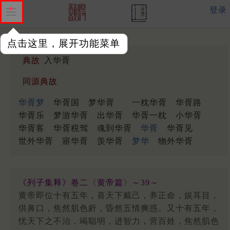
登录
点击这里，展开功能菜单
典故
入华胥
同源典故
华胥梦
华胥国
梦华胥
一枕华胥
华胥路
华胥乐
梦游华胥
出华胥
华胥一枕
小华胥
华胥客
华胥税驾
魂到华胥
华胥
华胥见
世外华胥
寤华胥
羡华胥
梦华
物外华胥
《列子集释》卷二〈黄帝篇〉～39～
黄帝即位十有五年，喜天下戴己，养正命，娱耳目，
供鼻口，焦然肌色皯，昏然五情爽惑。又十有五年，
忧天下之不治，竭聪明，进智力，营百姓，焦然肌色