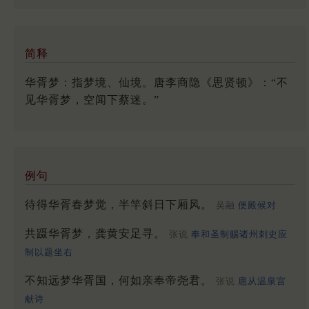
简释
华胥梦：指梦境、仙境。唐李商隐《思贤顿》：“不
见华胥梦，空闻下蔡迷。”
例句
待得华胥春梦觉，半竿斜日下厢风。
吴融
便殿候对
共蹑华胥梦，龚黄安足寻。
张说
奉和圣制赐诸州刺史应
制以题坐右
不知远梦华胥国，何如亲奉帝尧君。
张说
扈从温泉宫
献诗