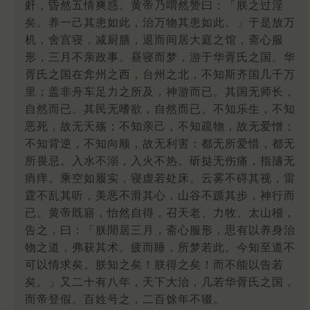
皯，昏然五情爽惑。黄帝乃喟然赞曰：「朕之过淫
矣。养一己其患如此，治万物其患如此。」于是放万
机，舍宫寝，减厨膳，退而间居大庭之馆，斋心服
形，三月不亲政事。昼寝而梦，游于华胥氏之国。华
胥氏之国在弇州之西，台州之北，不知斯齐国几千万
里；盖非舟车足力之所及，神游而已。其国无师长，
自然而已。其民无嗜欲，自然而已。不知乐生，不知
恶死，故无夭殇；不知亲己，不知疏物，故无爱憎；
不知背逆，不知向顺，故无利害：都无所爱惜，都无
所畏忌。入水不溺，入火不热。斫挞无伤痛，指擿无
痟痒。乘空如履实，寝虚若处床。云雾不碍其视，雷
霆不乱其听，美恶不滑其心，山谷不踬其步，神行而
已。黄帝既寤，怡然自得，召天老、力牧、太山稽，
告之，曰：「朕閒居三月，斋心服形，思有以养身治
物之道，弗获其术。疲而睡，所梦若此。今知至道不
可以情求矣。朕知之矣！朕得之矣！而不能以告若
矣。」又二十有八年，天下大治，几若华胥氏之国，
而帝登假。百姓号之，二百馀年不辍。