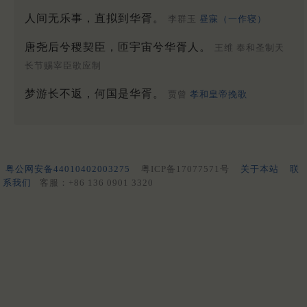
人间无乐事，直拟到华胥。
李群玉
昼寐（一作寝）
唐尧后兮稷契臣，匝宇宙兮华胥人。
王维 奉和圣制天
长节赐宰臣歌应制
梦游长不返，何国是华胥。
贾曾
孝和皇帝挽歌
粤公网安备44010402003275
粤ICP备17077571号
关于本站
联
系我们
客服：+86 136 0901 3320