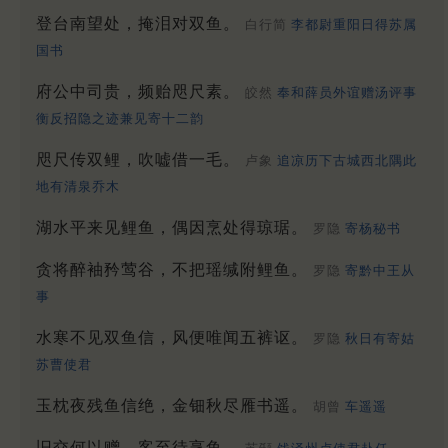
登台南望处，掩泪对双鱼。
白行简
李都尉重阳日得苏属
国书
府公中司贵，频贻咫尺素。
皎然
奉和薛员外谊赠汤评事
衡反招隐之迹兼见寄十二韵
咫尺传双鲤，吹嘘借一毛。
卢象
追凉历下古城西北隅此
地有清泉乔木
湖水平来见鲤鱼，偶因烹处得琼琚。
罗隐
寄杨秘书
贪将醉袖矜莺谷，不把瑶缄附鲤鱼。
罗隐
寄黔中王从
事
水寒不见双鱼信，风便唯闻五裤讴。
罗隐
秋日有寄姑
苏曹使君
玉枕夜残鱼信绝，金钿秋尽雁书遥。
胡曾
车遥遥
旧交何以赠，客至待烹鱼。