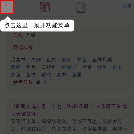
登录
点击这里，展开功能菜单
典故
寄鳞
同源典故
尺素书
烹鲤
鱼封
素鲤
双鱼
鱼传尺素
双鲤
鱼尺
二鲤鱼
锦鳞书
尺素
鲤鱼
传书
烹鱼
鱼书
鳞鸿
素书
鱼雁
参考典故
雁书
《昭明文选》卷二十七〈诗戊·乐府上·古乐府三首·饮
马长城窟行〉
青青河边草，绵绵思远道。远道不可思，夙昔梦见
之。梦见在我傍，忽觉在佗乡。佗乡各异县，辗转不