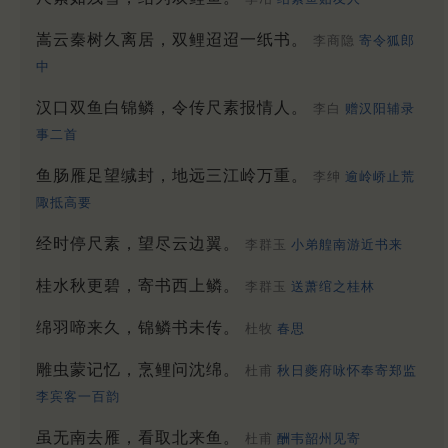
嵩云秦树久离居，双鲤迢迢一纸书。
李商隐
寄令狐郎
中
汉口双鱼白锦鳞，令传尺素报情人。
李白
赠汉阳辅录
事二首
鱼肠雁足望缄封，地远三江岭万重。
李绅
逾岭峤止荒
陬抵高要
经时停尺素，望尽云边翼。
李群玉
小弟艎南游近书来
桂水秋更碧，寄书西上鳞。
李群玉
送萧绾之桂林
绵羽啼来久，锦鳞书未传。
杜牧
春思
雕虫蒙记忆，烹鲤问沈绵。
杜甫
秋日夔府咏怀奉寄郑监
李宾客一百韵
虽无南去雁，看取北来鱼。
杜甫
酬韦韶州见寄