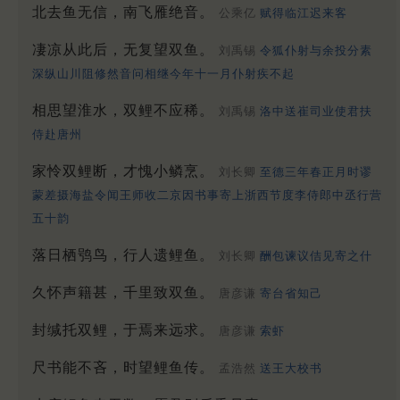
北去鱼无信，南飞雁绝音。
公乘亿
赋得临江迟来客
凄凉从此后，无复望双鱼。
刘禹锡
令狐仆射与余投分素
深纵山川阻修然音问相继今年十一月仆射疾不起
相思望淮水，双鲤不应稀。
刘禹锡
洛中送崔司业使君扶
侍赴唐州
家怜双鲤断，才愧小鳞烹。
刘长卿
至德三年春正月时谬
蒙差摄海盐令闻王师收二京因书事寄上浙西节度李侍郎中丞行营
五十韵
落日栖鸮鸟，行人遗鲤鱼。
刘长卿
酬包谏议佶见寄之什
久怀声籍甚，千里致双鱼。
唐彦谦
寄台省知己
封缄托双鲤，于焉来远求。
唐彦谦
索虾
尺书能不吝，时望鲤鱼传。
孟浩然
送王大校书