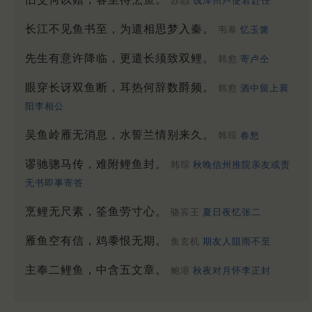
苏颋
饯泽州卢使君赴任
长江不见鱼书至，为遣相思梦入秦。
韦皋
忆玉箫
先生有意许降临，更遣长须致双鲤。
韩愈
寄卢仝
眼穿长讶双鱼断，耳热何辞数爵频。
韩愈
酒中留上襄
阳李相公
吴鱼岭雁无消息，水誓兰情别来久。
韩琮
春愁
谬驰骢马传，难附鲤鱼封。
韩琮
秋晚信州推院亲友或责
无书即事寄答
烹鲤无尺素，筌鱼劳寸心。
骆宾王
夏日夜忆张二
雁鱼空有信，鸡黍恨无期。
鱼玄机
期友人阻雨不至
主奉二鲤鱼，中含五文章。
鲍溶
秋夜对月怀李正封