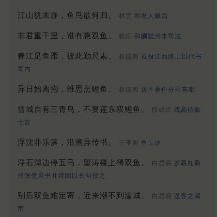
江山犹未静，鱼鸟欲何归。
林宽
和友人贼后
非君重千里，谁有惠双鱼。
杨炯
和酬虢州李司法
春江足鱼雁，彼此勤尺素。
权德舆
祗役江西路上以代书
寄内
异日始离抱，维思烹鲤鱼。
权德舆
送许著作分司东都
曾城自有三青鸟，不要莲东双鲤鱼。
段成式
戏高侍御
七首
浮沈非乐藻，沿溯异传书。
王季则
鱼上冰
浮石潭边停五马，望涛楼上得双鱼。
白居易
岁暮枉衢
州张使君书并诗因以长句报之
别后双鱼难定寄，近来潮不到湓城。
白居易
送客之湖
南