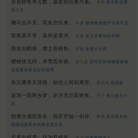
水底鲤鱼幸无数，愿君别后垂尺素。
岑参
敷水歌送窦
渐入京
驷马去不见，双鱼空往来。
岑参
虢州南池候严中丞不至
双鱼莫不寄，县外是黄河。
岑参
送王录事却归华阴
因送别鹤操，赠之双鲤鱼。
常建
送楚十少府
赠鲤情无间，求莺思有馀。
张九龄
武司功初有幽庭春喧
见贻夏首获见以诗报焉
鱼沉雁杳天涯路，始信人间别离苦。
戴叔伦
相思曲
波涛一阻两乡梦，岁月无过双鲤鱼。
方干
寄江陵王少
府
招携永感双鱼在，报荅空知一剑存。
曹唐
长安客舍叙
邵陵旧宴寄永州萧使君五首
尺素如残雪，结为双鲤鱼。
李冶
结素鱼贻友人