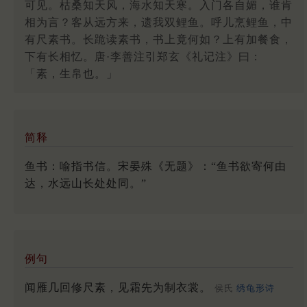
可见。枯桑知天风，海水知天寒。入门各自媚，谁肯
相为言？客从远方来，遗我双鲤鱼。呼儿烹鲤鱼，中
有尺素书。长跪读素书，书上竟何如？上有加餐食，
下有长相忆。唐·李善注引郑玄《礼记注》曰：
「素，生帛也。」
简释
鱼书：喻指书信。宋晏殊《无题》：“鱼书欲寄何由
达，水远山长处处同。”
例句
闻雁几回修尺素，见霜先为制衣裳。
侯氏
绣龟形诗