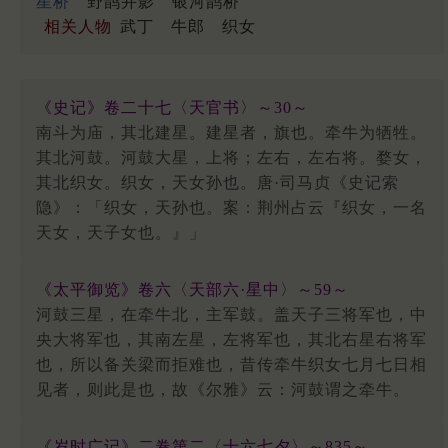
星桥
野鹊并影
银河鹊桥
相关人物
武丁
牛郎
织女
《史记》卷二十七〈天官书〉～30～
南斗为庙，其北建星。建星者，旗也。牵牛为牺牲。
其北河鼓。河鼓大星，上将；左右，左右将。婺女，
其北织女。织女，天女孙也。唐·司马贞《史记索
隐》：「织女，天孙也。案：荆州占云『织女，一名
天女，天子女也。』」
《太平御览》卷六〈天部六·星中〉～59～
河鼓三星，在牵牛北，主军鼓。盖天子三将军也，中
央大将军也，其南左星，左将军也，其北右星右将军
也，所以备关梁而拒难也，昔传牵牛织女七月七日相
见者，则此是也，故《尔雅》云：河鼓谓之牵牛。
《岁时广记》二卷第二〈十六七夕〉～835～