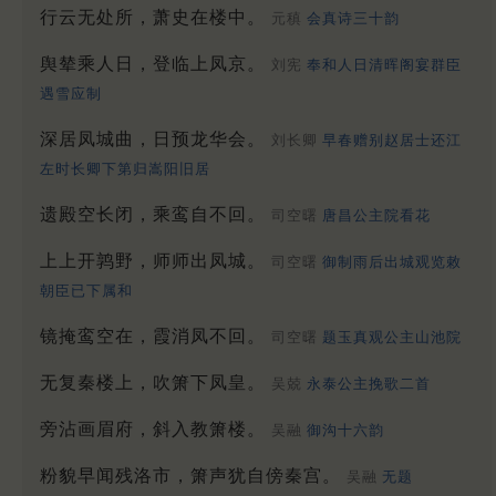
行云无处所，萧史在楼中。
元稹
会真诗三十韵
舆辇乘人日，登临上凤京。
刘宪
奉和人日清晖阁宴群臣
遇雪应制
深居凤城曲，日预龙华会。
刘长卿
早春赠别赵居士还江
左时长卿下第归嵩阳旧居
遗殿空长闭，乘鸾自不回。
司空曙
唐昌公主院看花
上上开鹑野，师师出凤城。
司空曙
御制雨后出城观览敕
朝臣已下属和
镜掩鸾空在，霞消凤不回。
司空曙
题玉真观公主山池院
无复秦楼上，吹箫下凤皇。
吴兢
永泰公主挽歌二首
旁沾画眉府，斜入教箫楼。
吴融
御沟十六韵
粉貌早闻残洛市，箫声犹自傍秦宫。
吴融
无题