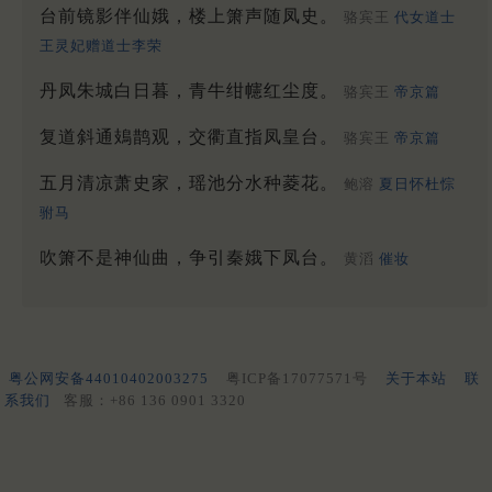
台前镜影伴仙娥，楼上箫声随凤史。
骆宾王
代女道士
王灵妃赠道士李荣
丹凤朱城白日暮，青牛绀幰红尘度。
骆宾王
帝京篇
复道斜通鳷鹊观，交衢直指凤皇台。
骆宾王
帝京篇
五月清凉萧史家，瑶池分水种菱花。
鲍溶
夏日怀杜悰
驸马
吹箫不是神仙曲，争引秦娥下凤台。
黄滔
催妆
粤公网安备44010402003275
粤ICP备17077571号
关于本站
联
系我们
客服：+86 136 0901 3320