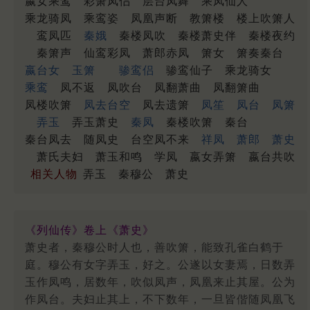
嬴女乘鸾
彩箫凤侣
层台凤舞
乘凤仙人
乘龙骑凤
乘鸾姿
凤凰声断
教箫楼
楼上吹箫人
鸾凤匹
秦娥
秦楼凤吹
秦楼萧史伴
秦楼夜约
秦箫声
仙鸾彩凤
萧郎赤凤
箫女
箫奏秦台
嬴台女
玉箫
骖鸾侣
骖鸾仙子
乘龙骑女
乘鸾
凤不返
凤吹台
凤翻萧曲
凤翻箫曲
凤楼吹箫
凤去台空
凤去遗箫
凤笙
凤台
凤箫
弄玉
弄玉萧史
秦凤
秦楼吹箫
秦台
秦台凤去
随凤史
台空凤不来
祥凤
萧郎
萧史
萧氏夫妇
萧玉和鸣
学凤
嬴女弄箫
嬴台共吹
相关人物
弄玉
秦穆公
萧史
《列仙传》卷上《萧史》
萧史者，秦穆公时人也，善吹箫，能致孔雀白鹤于
庭。穆公有女字弄玉，好之。公遂以女妻焉，日数弄
玉作凤鸣，居数年，吹似凤声，凤凰来止其屋。公为
作凤台。夫妇止其上，不下数年，一旦皆偕随凤凰飞