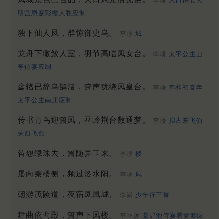
李峤
人日侍宴大
明宫恩赐彩缕人胜应制
独下仙人凤，群惊御史乌。
李峤
城
龙舟下瞰鲛人室，羽节高临凤女台。
李峤
太平公主山
亭侍宴应制
鸾辂已辞乌鹊渚，箫声犹绕凤皇台。
李峤
奉和初春幸
太平公主南庄应制
传书青鸟迎箫凤，巫岭荆台数通梦。
李峤
拟古东飞伯
劳西飞燕
笛怨绿珠去，箫随弄玉来。
李峤
楼
屡向秦楼侧，频过洛水阳。
李峤
凤
朝游茂陵道，夜宿凤凰城。
李嶷
少年行三首
舞曲依鸾殿，箫声下凤楼。
李怀远
凝碧池侍宴看竞渡应