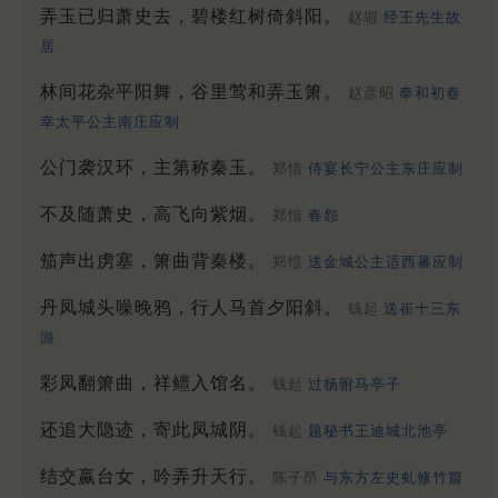
弄玉已归萧史去，碧楼红树倚斜阳。
赵嘏
经王先生故
居
林间花杂平阳舞，谷里莺和弄玉箫。
赵彦昭
奉和初春
幸太平公主南庄应制
公门袭汉环，主第称秦玉。
郑愔
侍宴长宁公主东庄应制
不及随萧史，高飞向紫烟。
郑愔
春怨
笳声出虏塞，箫曲背秦楼。
郑愔
送金城公主适西蕃应制
丹凤城头噪晚鸦，行人马首夕阳斜。
钱起
送崔十三东
游
彩凤翻箫曲，祥鳣入馆名。
钱起
过杨驸马亭子
还追大隐迹，寄此凤城阴。
钱起
题秘书王迪城北池亭
结交嬴台女，吟弄升天行。
陈子昂
与东方左史虬修竹篇