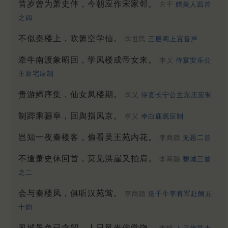
昔岁曾为萧史伴，今朝应作宋家邻。
方干
赠美人四首
之四
不似秦楼上，吹箫空学仙。
李世民
三层阁上置音声
牵牛南渡象昭回，学凤楼成帝女来。
李乂
侍宴安乐公
主新宅应制
贵游鳣序集，仙女凤楼期。
李乂
侍宴长宁公主东庄应制
制跸乘骊阜，回舆指凤京。
李乂
幸白鹿观应制
岂知一夜秦楼客，偷看吴王苑内花。
李商隐
无题二首
不逢萧史休回首，莫见洪崖又拍肩。
李商隐
碧城三首
之二
会与秦楼凤，俱听汉苑莺。
李商隐
送千牛李将军赴阙五
十韵
凤城景色已含韶，人日风光倍觉饶。