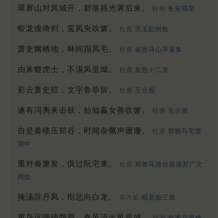
翠屏山对凤城开，碧落摇光霁后来。
杜牧
长安晴望
蛟龙缠倚剑，鸾凤夹吹箫。
杜甫
哭王彭州抡
萧史幽栖地，林间蹋凤毛。
杜甫
崔驸马山亭宴集
由来貔虎士，不满凤皇城。
杜甫
复愁十二首
彩云萧史驻，文字鲁恭留。
杜甫
玉台观
遂有冯夷来击鼓，始知嬴女善吹箫。
杜甫
玉台观
自是秦楼压郑谷，时闻杂佩声珊珊。
杜甫
郑驸马宅宴
洞中
重对秦箫发，俱过阮宅来。
杜甫
郑驸马池台喜遇郑广文
同饮
掩涕辞丹凤，衔悲向白龙。
东方虬
昭君怨三首
黄鸟远啼鳷鹊观，春风流出凤皇城。
杨凌
春霁花萼楼