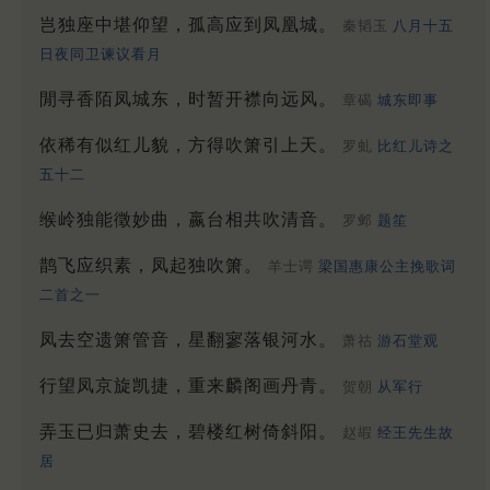
岂独座中堪仰望，孤高应到凤凰城。
秦韬玉
八月十五
日夜同卫谏议看月
閒寻香陌凤城东，时暂开襟向远风。
章碣
城东即事
依稀有似红儿貌，方得吹箫引上天。
罗虬
比红儿诗之
五十二
缑岭独能徵妙曲，嬴台相共吹清音。
罗邺
题笙
鹊飞应织素，凤起独吹箫。
羊士谔
梁国惠康公主挽歌词
二首之一
凤去空遗箫管音，星翻寥落银河水。
萧祜
游石堂观
行望凤京旋凯捷，重来麟阁画丹青。
贺朝
从军行
弄玉已归萧史去，碧楼红树倚斜阳。
赵嘏
经王先生故
居