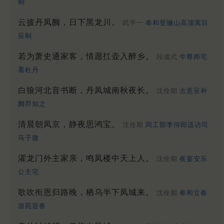
制
云披丹凤阙，日下黑龙川。
武平一
奉和登骊山高顶寓目
应制
若为萧史通家客，情愿扛壶入醉乡。
段成式
牛尊师宅
看杜丹
白狼河北音书断，丹凤城南秋夜长。
沈佺期
古意呈补
阙乔知之
清晨朝凤京，静夜思鸿宝。
沈佺期
同工部李侍郎适访司
马子微
濯龙门外主家亲，鸣凤楼中天上人。
沈佺期
夜宴安乐
公主宅
歌吹衔恩归路晚，栖乌半下凤城来。
沈佺期
奉和立春
游苑迎春