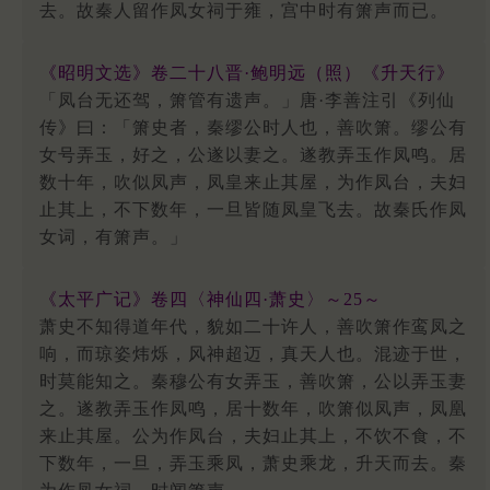
去。故秦人留作凤女祠于雍，宫中时有箫声而已。
《昭明文选》卷二十八晋·鲍明远（照）《升天行》
「凤台无还驾，箫管有遗声。」唐·李善注引《列仙
传》曰：「箫史者，秦缪公时人也，善吹箫。缪公有
女号弄玉，好之，公遂以妻之。遂教弄玉作凤鸣。居
数十年，吹似凤声，凤皇来止其屋，为作凤台，夫妇
止其上，不下数年，一旦皆随凤皇飞去。故秦氏作凤
女词，有箫声。」
《太平广记》卷四〈神仙四·萧史〉～25～
萧史不知得道年代，貌如二十许人，善吹箫作鸾凤之
响，而琼姿炜烁，风神超迈，真天人也。混迹于世，
时莫能知之。秦穆公有女弄玉，善吹箫，公以弄玉妻
之。遂教弄玉作凤鸣，居十数年，吹箫似凤声，凤凰
来止其屋。公为作凤台，夫妇止其上，不饮不食，不
下数年，一旦，弄玉乘凤，萧史乘龙，升天而去。秦