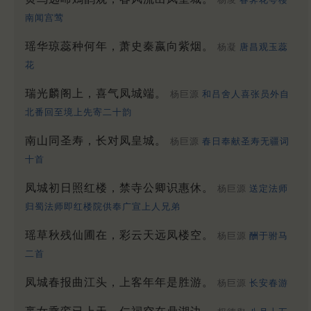
南闻宫莺
瑶华琼蕊种何年，萧史秦嬴向紫烟。
杨凝
唐昌观玉蕊
花
瑞光麟阁上，喜气凤城端。
杨巨源
和吕舍人喜张员外自
北番回至境上先寄二十韵
南山同圣寿，长对凤皇城。
杨巨源
春日奉献圣寿无疆词
十首
凤城初日照红楼，禁寺公卿识惠休。
杨巨源
送定法师
归蜀法师即红楼院供奉广宣上人兄弟
瑶草秋残仙圃在，彩云天远凤楼空。
杨巨源
酬于驸马
二首
凤城春报曲江头，上客年年是胜游。
杨巨源
长安春游