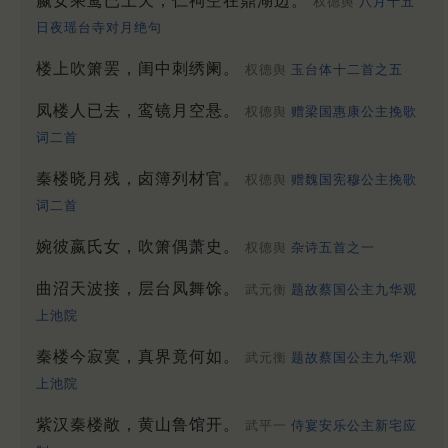
嬴女乘鸾已上天，仁祠空在鼎湖边。
权德舆
八月十五
日夜瑶台寺对月绝句
楼上吹箫罢，闺中刺绣阑。
权德舆
玉台体十二首之五
凤楼人已去，鸾镜月空悬。
权德舆
赠梁国惠康公主挽歌
词二首
秦楼晓月残，卤簿列材官。
权德舆
赠魏国宪穆公主挽歌
词二首
婉彼嬴氏女，吹箫偶萧史。
权德舆
杂诗五首之一
曲沼天波接，层台凤舞馀。
武元衡
题故蔡国公主九华观
上池院
秦楼今寂寞，真界竟何如。
武元衡
题故蔡国公主九华观
上池院
紫汉秦楼敞，黄山鲁馆开。
武平一
侍宴安乐公主新宅应