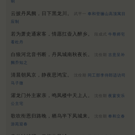
制
云披丹凤阙，日下黑龙川。
武平一
奉和登骊山高顶寓目
应制
若为萧史通家客，情愿扛壶入醉乡。
段成式
牛尊师宅
看杜丹
白狼河北音书断，丹凤城南秋夜长。
沈佺期
古意呈补
阙乔知之
清晨朝凤京，静夜思鸿宝。
沈佺期
同工部李侍郎适访司
马子微
濯龙门外主家亲，鸣凤楼中天上人。
沈佺期
夜宴安乐
公主宅
歌吹衔恩归路晚，栖乌半下凤城来。
沈佺期
奉和立春
游苑迎春