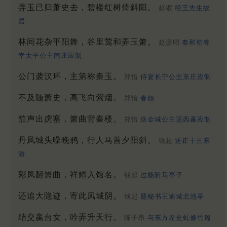
弄玉已归萧史去，碧楼红树倚斜阳。
赵嘏
经王先生故
居
林间花杂平阳舞，谷里莺和弄玉箫。
赵彦昭
奉和初春
幸太平公主南庄应制
公门袭汉环，主第称秦玉。
郑愔
侍宴长宁公主东庄应制
不及随萧史，高飞向紫烟。
郑愔
春怨
笳声出虏塞，箫曲背秦楼。
郑愔
送金城公主适西蕃应制
丹凤城头噪晚鸦，行人马首夕阳斜。
钱起
送崔十三东
游
彩凤翻箫曲，祥鳣入馆名。
钱起
过杨驸马亭子
还追大隐迹，寄此凤城阴。
钱起
题秘书王迪城北池亭
结交嬴台女，吟弄升天行。
陈子昂
与东方左史虬修竹篇