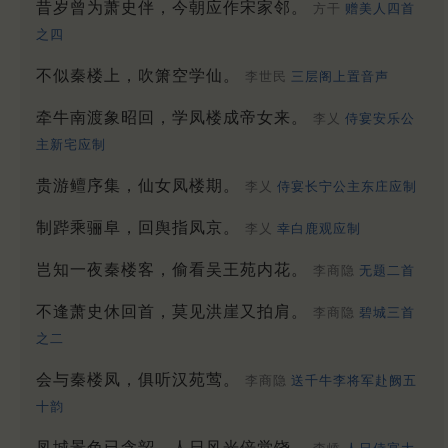
昔岁曾为萧史伴，今朝应作宋家邻。
方干
赠美人四首
之四
不似秦楼上，吹箫空学仙。
李世民
三层阁上置音声
牵牛南渡象昭回，学凤楼成帝女来。
李乂
侍宴安乐公
主新宅应制
贵游鳣序集，仙女凤楼期。
李乂
侍宴长宁公主东庄应制
制跸乘骊阜，回舆指凤京。
李乂
幸白鹿观应制
岂知一夜秦楼客，偷看吴王苑内花。
李商隐
无题二首
不逢萧史休回首，莫见洪崖又拍肩。
李商隐
碧城三首
之二
会与秦楼凤，俱听汉苑莺。
李商隐
送千牛李将军赴阙五
十韵
凤城景色已含韶，人日风光倍觉饶。