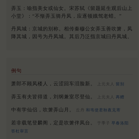
弄玉：喻指美女或仙女。宋苏轼《留题延生观后山上
小堂》：“不惭弄玉骑丹凤，应逐顿娥驾老蜡。”
丹凤城：京城的别称。相传秦穆公女弄玉善吹箫，凤
降其城，因号为丹凤城。其后乃泛指京城曰丹凤城。
例句
萧郎不顾凤楼人，云涩回车泪脸新。
上元夫人
留别
弄玉有夫皆得道，刘纲兼室尽登仙。
上元夫人
再赠
中有学仙侣，吹箫弄山月。
丘丹
和韦使君秋夜见寄
若非载笔登麟阁，定是吹箫伴凤台。
于季子
早春洛阳
答杜审言