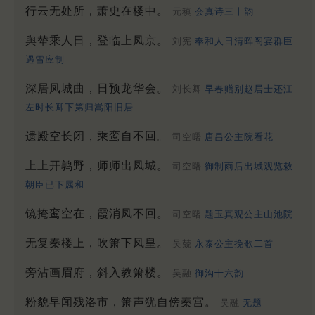
行云无处所，萧史在楼中。
元稹
会真诗三十韵
舆辇乘人日，登临上凤京。
刘宪
奉和人日清晖阁宴群臣
遇雪应制
深居凤城曲，日预龙华会。
刘长卿
早春赠别赵居士还江
左时长卿下第归嵩阳旧居
遗殿空长闭，乘鸾自不回。
司空曙
唐昌公主院看花
上上开鹑野，师师出凤城。
司空曙
御制雨后出城观览敕
朝臣已下属和
镜掩鸾空在，霞消凤不回。
司空曙
题玉真观公主山池院
无复秦楼上，吹箫下凤皇。
吴兢
永泰公主挽歌二首
旁沾画眉府，斜入教箫楼。
吴融
御沟十六韵
粉貌早闻残洛市，箫声犹自傍秦宫。
吴融
无题