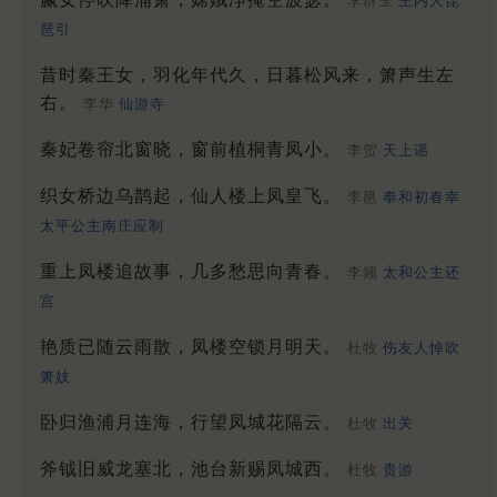
李群玉
王内人琵
琶引
昔时秦王女，羽化年代久，日暮松风来，箫声生左
右。
李华
仙游寺
秦妃卷帘北窗晓，窗前植桐青凤小。
李贺
天上谣
织女桥边乌鹊起，仙人楼上凤皇飞。
李邕
奉和初春幸
太平公主南庄应制
重上凤楼追故事，几多愁思向青春。
李频
太和公主还
宫
艳质已随云雨散，凤楼空锁月明天。
杜牧
伤友人悼吹
箫妓
卧归渔浦月连海，行望凤城花隔云。
杜牧
出关
斧钺旧威龙塞北，池台新赐凤城西。
杜牧
贵游