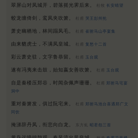
翠屏山对凤城开，碧落摇光霁后来。
杜牧
长安晴望
蛟龙缠倚剑，鸾凤夹吹箫。
杜甫
哭王彭州抡
萧史幽栖地，林间蹋凤毛。
杜甫
崔驸马山亭宴集
由来貔虎士，不满凤皇城。
杜甫
复愁十二首
彩云萧史驻，文字鲁恭留。
杜甫
玉台观
遂有冯夷来击鼓，始知嬴女善吹箫。
杜甫
玉台观
自是秦楼压郑谷，时闻杂佩声珊珊。
杜甫
郑驸马宅宴
洞中
重对秦箫发，俱过阮宅来。
杜甫
郑驸马池台喜遇郑广文
同饮
掩涕辞丹凤，衔悲向白龙。
东方虬
昭君怨三首
黄鸟远啼鳷鹊观，春风流出凤皇城。
杨凌
春霁花萼楼