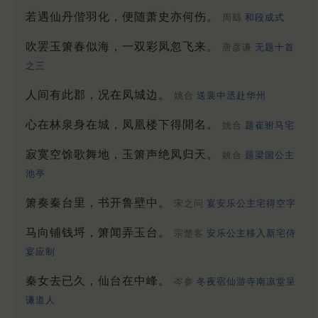
若遇仙丹偕羽化，便随萧史亦何伤。
周繇
和段成式
吹罢玉箫春似海，一双彩凤忽飞来。
唐彦谦
无题十首
之三
人间有此郡，况在凤城边。
姚合
送裴中丞赴华州
心在林泉身在城，凤凰楼下得閒名。
姚合
题崔驸马宅
寂寞空馀歌舞地，玉箫声绝凤归天。
姚合
题梁国公主
池亭
箫奏秦台里，书开鲁壁中。
宋之问
宴安乐公主宅得空字
马向铺钱埒，箫闻弄玉台。
宗楚客
安乐公主移入新宅侍
宴应制
秦女去已久，仙台在中峰。
岑参
冬夜宿仙游寺南凉堂呈
谦道人