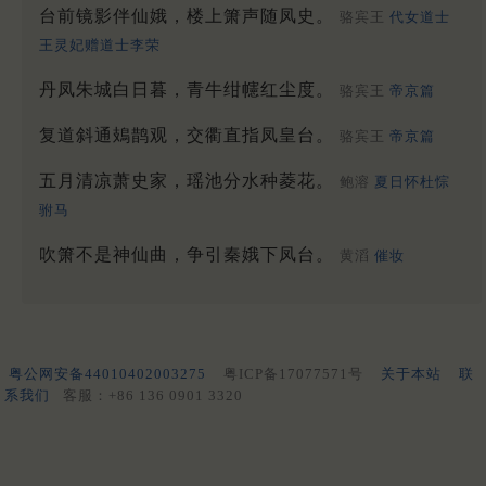
台前镜影伴仙娥，楼上箫声随凤史。
骆宾王
代女道士
王灵妃赠道士李荣
丹凤朱城白日暮，青牛绀幰红尘度。
骆宾王
帝京篇
复道斜通鳷鹊观，交衢直指凤皇台。
骆宾王
帝京篇
五月清凉萧史家，瑶池分水种菱花。
鲍溶
夏日怀杜悰
驸马
吹箫不是神仙曲，争引秦娥下凤台。
黄滔
催妆
粤公网安备44010402003275
粤ICP备17077571号
关于本站
联
系我们
客服：+86 136 0901 3320