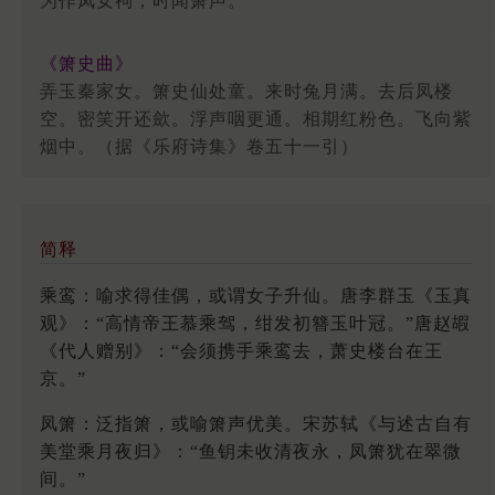
为作凤女祠，时闻箫声。
《箫史曲》
弄玉秦家女。箫史仙处童。来时兔月满。去后凤楼
空。密笑开还歛。浮声咽更通。相期红粉色。飞向紫
烟中。（据《乐府诗集》卷五十一引）
简释
乘鸾：喻求得佳偶，或谓女子升仙。唐李群玉《玉真
观》：“高情帝王慕乘驾，绀发初簪玉叶冠。”唐赵嘏
《代人赠别》：“会须携手乘鸾去，萧史楼台在王
京。”
凤箫：泛指箫，或喻箫声优美。宋苏轼《与述古自有
美堂乘月夜归》：“鱼钥未收清夜永，凤箫犹在翠微
间。”