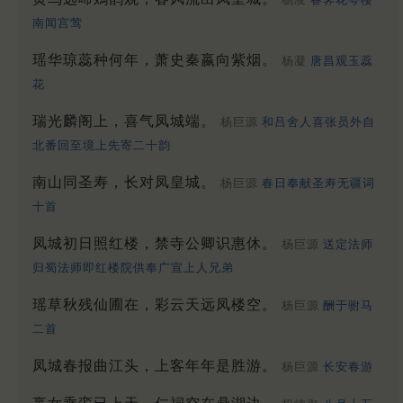
南闻宫莺
瑶华琼蕊种何年，萧史秦嬴向紫烟。
杨凝
唐昌观玉蕊
花
瑞光麟阁上，喜气凤城端。
杨巨源
和吕舍人喜张员外自
北番回至境上先寄二十韵
南山同圣寿，长对凤皇城。
杨巨源
春日奉献圣寿无疆词
十首
凤城初日照红楼，禁寺公卿识惠休。
杨巨源
送定法师
归蜀法师即红楼院供奉广宣上人兄弟
瑶草秋残仙圃在，彩云天远凤楼空。
杨巨源
酬于驸马
二首
凤城春报曲江头，上客年年是胜游。
杨巨源
长安春游