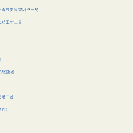
分送袭美鲁望因成一绝
士郑玉华二首
首
访张隐者
戏赠二首
作吟）