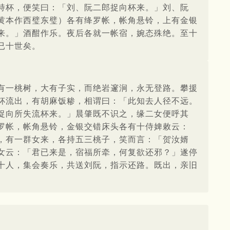
持杯，便笑曰：「刘、阮二郎捉向杯来。」刘、阮
黄本作西璧东璧）各有绛罗帐，帐角悬铃，上有金银
来。」酒酣作乐。夜后各就一帐宿，婉态殊绝。至十
已十世矣。
有一桃树，大有子实，而绝岩邃涧，永无登路。攀援
杯流出，有胡麻饭糁，相谓曰：「此知去人径不远。
捉向所失流杯来。」晨肇既不识之，缘二女便呼其
罗帐，帐角悬铃，金银交错床头各有十侍婢敕云：
，有一群女来，各持五三桃子，笑而言：「贺汝婿
女云：「君已来是，宿福所牵，何复欲还邪？」遂停
十人，集会奏乐，共送刘阮，指示还路。既出，亲旧