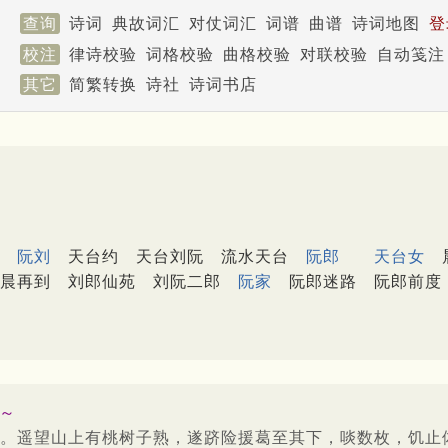
查询
诗词
典故词汇
对仗词汇
词谱
曲谱
诗词地图
登
校注
律诗校验
词格校验
曲格校验
对联校验
自动笺注
其它
简繁转换
诗社
诗词书店
阮刘
天台约
天台刘阮
流水天台
阮郎
天台女
晨再到
刘郎仙苑
刘阮二郎
阮家
阮郎迷路
阮郎前度
3～
。遥望山上有桃树子熟，遂跻险援葛至其下，啖数枚，饥止