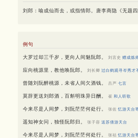
刘郎：喻成仙而去，或指情郎。唐李商隐《无题四
例句
大罗过却三千岁，更向人间魅阮郎。
刘言史
赠成炼
应向桃源里，教他唤阮郎。
刘长卿
过白鹤观寻岑秀才
曾随刘阮醉桃源，未省人间欠酒钱。
吕严
七言
莫辞更送刘郎酒，百斛明珠异日酬。
崔
和人听歌
今来尽是人间梦，刘阮茫茫何处行。
张佐
忆游天台
遥知神女问，独怪阮郎归。
张子容
送苏倩游天台
今来尽是人间梦，刘阮茫茫何处行。
张祜
忆游天台