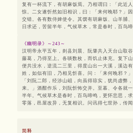
复有一杯流下，有胡麻饭焉。乃相谓曰：「此近人
惊。二女遂忻然如旧相识，曰：「来何晚耶？」因
交错。各有数侍婢使令。其馔有胡麻饭、山羊脯、
日求还，苦留半年，气候草木，常是春时，百鸟啼
《幽明录》～243～
汉明帝永平五年，剡县刘晨、阮肇共入天台山取谷
藤葛，乃得至上。各啖数枚，而饥止体充。复下山
便共没水，逆流二三里，得度山出一大溪，溪边有
姓，如似有旧，乃相见忻喜。问：「来何晚邪？」
「刘阮二郎，经涉山岨，向虽得琼实，犹尚虚弊，
来。」酒酣作乐，刘阮忻怖交并。至暮、令各就一
半年。气候草木是春时，百鸟啼鸣，更怀悲思，求
零落，邑屋改异，无复相识。问讯得七世孙，传闻
简释