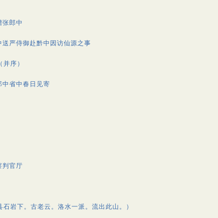
赠张郎中
中送严侍御赴黔中因访仙源之事
（并序）
郎中省中春日见寄
察判官厅
县石岩下。古老云。洛水一派。流出此山。）