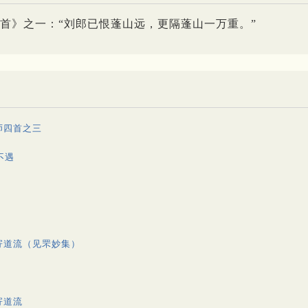
首》之一：“刘郎已恨蓬山远，更隔蓬山一万重。”
师四首之三
不遇
寄道流（见罘妙集）
寄道流