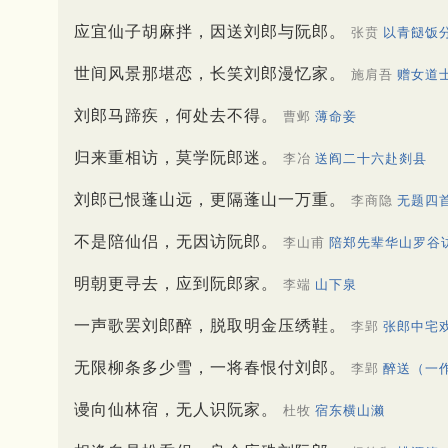
应宜仙子胡麻拌，因送刘郎与阮郎。
张贲
以青䭀饭
世间风景那堪恋，长笑刘郎漫忆家。
施肩吾
赠女道
刘郎马蹄疾，何处去不得。
曹邺
薄命妾
归来重相访，莫学阮郎迷。
李冶
送阎二十六赴剡县
刘郎已恨蓬山远，更隔蓬山一万重。
李商隐
无题四
不是陪仙侣，无因访阮郎。
李山甫
陪郑先辈华山罗谷
明朝更寻去，应到阮郎家。
李端
山下泉
一声歌罢刘郎醉，脱取明金压绣鞋。
李郢
张郎中宅
无限柳条多少雪，一将春恨付刘郎。
李郢
醉送（一
谩向仙林宿，无人识阮家。
杜牧
宿东横山濑