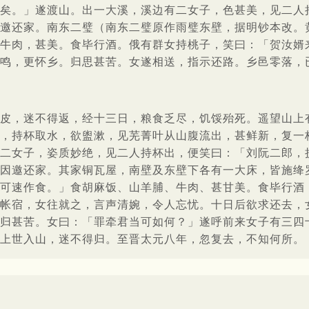
矣。」遂渡山。出一大溪，溪边有二女子，色甚美，见二人
邀还家。南东二璧（南东二璧原作雨璧东壁，据明钞本改。
牛肉，甚美。食毕行酒。俄有群女持桃子，笑曰：「贺汝婿
鸣，更怀乡。归思甚苦。女遂相送，指示还路。乡邑零落，
皮，迷不得返，经十三日，粮食乏尽，饥馁殆死。遥望山上
，持杯取水，欲盥漱，见芜菁叶从山腹流出，甚鲜新，复一
二女子，姿质妙绝，见二人持杯出，便笑曰：「刘阮二郎，
因邀还家。其家铜瓦屋，南壁及东壁下各有一大床，皆施绛
可速作食。」食胡麻饭、山羊脯、牛肉、甚甘美。食毕行酒
帐宿，女往就之，言声清婉，令人忘忧。十日后欲求还去，
归甚苦。女曰：「罪牵君当可如何？」遂呼前来女子有三四
上世入山，迷不得归。至晋太元八年，忽复去，不知何所。