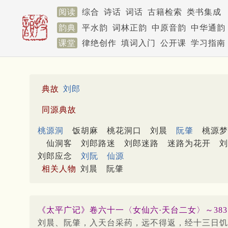
阅读
综合
诗话
词话
古籍检索
类书集成
韵典
平水韵
词林正韵
中原音韵
中华通韵
课堂
律绝创作
填词入门
公开课
学习指南
典故
刘郎
同源典故
桃源洞
饭胡麻
桃花洞口
刘晨
阮肇
桃源梦
仙洞客
刘郎路迷
刘郎迷路
迷路为花开
刘
刘郎应念
刘阮
仙源
相关人物
刘晨
阮肇
《太平广记》卷六十一〈女仙六·天台二女〉～38
刘晨、阮肇，入天台采药，远不得返，经十三日饥