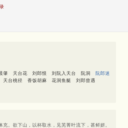
录
晨肇
天台花
刘郎恨
刘阮入天台
阮洞
阮郎迷
天台桃径
香饭胡麻
花洞鱼艇
刘郎曾遇
体充。欲下山，以杯取水，见芜菁叶流下，甚鲜妍。