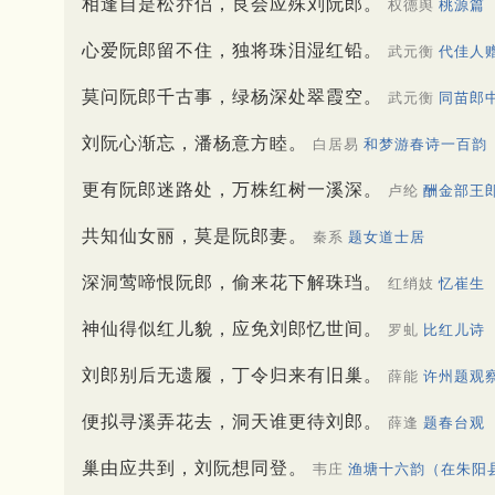
相逢自是松乔侣，良会应殊刘阮郎。
权德舆
桃源篇
心爱阮郎留不住，独将珠泪湿红铅。
武元衡
代佳人
莫问阮郎千古事，绿杨深处翠霞空。
武元衡
同苗郎
刘阮心渐忘，潘杨意方睦。
白居易
和梦游春诗一百韵
更有阮郎迷路处，万株红树一溪深。
卢纶
酬金部王
共知仙女丽，莫是阮郎妻。
秦系
题女道士居
深洞莺啼恨阮郎，偷来花下解珠珰。
红绡妓
忆崔生
神仙得似红儿貌，应免刘郎忆世间。
罗虬
比红儿诗
刘郎别后无遗履，丁令归来有旧巢。
薛能
许州题观
便拟寻溪弄花去，洞天谁更待刘郎。
薛逢
题春台观
巢由应共到，刘阮想同登。
韦庄
渔塘十六韵（在朱阳