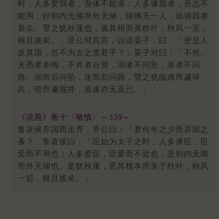
时，人多爱我者，吾体不能亲；人多谏我者，吾志不
能用；好则内无拂而外无辅，辅拂无一人，谄谀我者
甚众。譬之犹秋蓬也，孤其根而美枝叶，秋风一至，
根且拔矣。」景公辩其言，以语晏子，曰：「使是人
反其国，岂不为古之贤君乎？」晏子对曰：「不然。
夫愚者多悔，不肖者自贤，溺者不问坠，迷者不问
路。溺而后问坠，迷而后问路，譬之犹临难而遽铸
兵，噎而遽掘井，虽速亦无及已。」
《说苑》卷十〈敬慎〉～339～
鲁哀侯弃国而走齐，齐公曰：「君何年之少而弃国之
蚤？」鲁哀侯曰：「臣始为太子之时，人多谏臣，臣
受而不用也；人多爱臣，臣爱而不近也，是则内无闻
而外无辅也。是犹秋蓬，恶其根本而美于枝叶，秋风
一起，根且拔矣。」