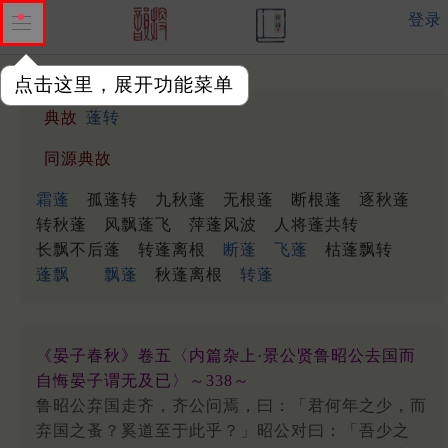
登录
点击这里，展开功能菜单
典故
蓬转
同源典故
霜蓬
孤蓬转
九秋蓬
无根蓬
断根蓬
逐秋蓬
转秋蓬
风飘蓬飞
萍蓬风波
人将蓬共转
长飘不后蓬
转蓬离根
断蓬
飞蓬
枯蓬飘转
蓬飘
飘蓬
秋蓬离根
转蓬
《晏子春秋》卷五〈内篇杂上·景公贤鲁昭公去国而
自悔晏子谓无及已〉～338～
鲁昭公弃国走齐，齐公问焉，曰：「君何年之少，而
弃国之蚤？奚道至于此乎？」昭公对曰：「吾少之