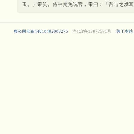
玉。」帝笑。侍中奏免诜官，帝曰：「吾与之戏耳
粤公网安备44010402003275
粤ICP备17077571号
关于本站