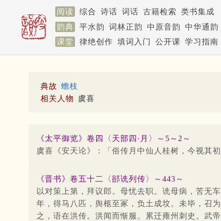
阅读
综合
诗话
词话
古籍检索
类书集成
韵典
平水韵
词林正韵
中原音韵
中华通韵
课堂
律绝创作
填词入门
公开课
学习指南
典故
蟾枝
相关人物
虞喜
《太平御览》卷四〈天部四·月〉～5～2～
虞喜《安天论》：「俗传月中仙人桂树，今视其初
《晋书》卷五十二〈郤诜列传〉～443～
以对策上第，拜议郎。母忧去职。诜母病，苦无车
年，得马八匹，舆柩至冢，负土成坟。未毕，召为
之，语在洪传。洪闻而惭服。累迁雍州刺史。武帝