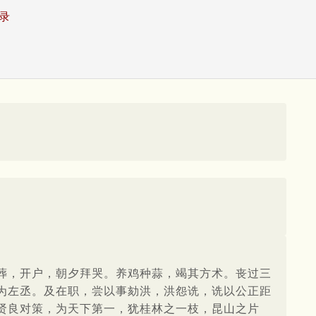
录
葬，开户，朝夕拜哭。养鸡种蒜，竭其方术。丧过三
为左丞。及在职，尝以事劾洪，洪怨诜，诜以公正距
贤良对策，为天下第一，犹桂林之一枝，昆山之片