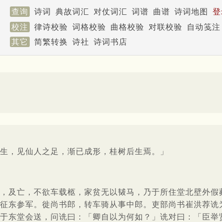
查询
诗词
典故词汇
对仗词汇
词谱
曲谱
诗词地图
登
校注
律诗校验
词格校验
曲格校验
对联校验
自动笺注
其它
简繁转换
诗社
诗词书店
生，见仙人之足，渐已成形，桂树后生焉。」
，及亡，不欲车载柩，家贫无以韨马，乃于所住堂北壁外假
征东参军。徙尚书郎，转车骑从事中郎。吏部尚书崔洪荐诜
于东堂会送，问诜曰：「卿自以为何如？」诜对曰：「臣举