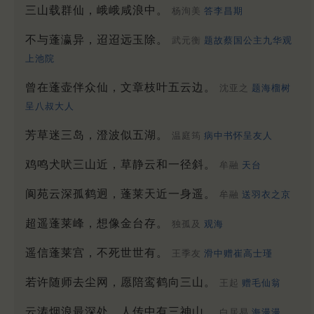
三山载群仙，峨峨咸浪中。
杨洵美
答李昌期
不与蓬瀛异，迢迢远玉除。
武元衡
题故蔡国公主九华观
上池院
曾在蓬壶伴众仙，文章枝叶五云边。
沈亚之
题海榴树
呈八叔大人
芳草迷三岛，澄波似五湖。
温庭筠
病中书怀呈友人
鸡鸣犬吠三山近，草静云和一径斜。
牟融
天台
阆苑云深孤鹤迥，蓬莱天近一身遥。
牟融
送羽衣之京
超遥蓬莱峰，想像金台存。
独孤及
观海
遥信蓬莱宫，不死世世有。
王季友
滑中赠崔高士瑾
若许随师去尘网，愿陪鸾鹤向三山。
王起
赠毛仙翁
云涛烟浪最深处，人传中有三神山。
白居易
海漫漫