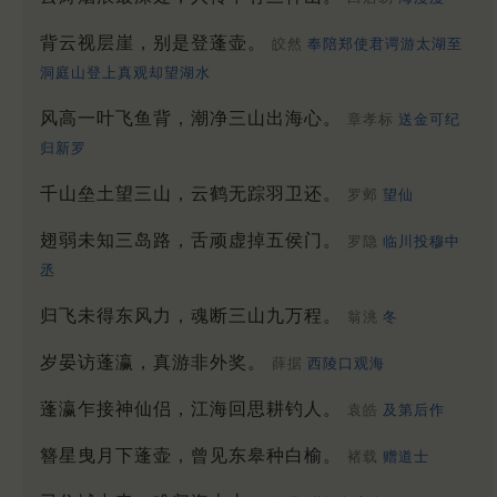
背云视层崖，别是登蓬壶。
皎然
奉陪郑使君谔游太湖至
洞庭山登上真观却望湖水
风高一叶飞鱼背，潮净三山出海心。
章孝标
送金可纪
归新罗
千山垒土望三山，云鹤无踪羽卫还。
罗邺
望仙
翅弱未知三岛路，舌顽虚掉五侯门。
罗隐
临川投穆中
丞
归飞未得东风力，魂断三山九万程。
翁洮
冬
岁晏访蓬瀛，真游非外奖。
薛据
西陵口观海
蓬瀛乍接神仙侣，江海回思耕钓人。
袁皓
及第后作
簪星曳月下蓬壶，曾见东皋种白榆。
褚载
赠道士