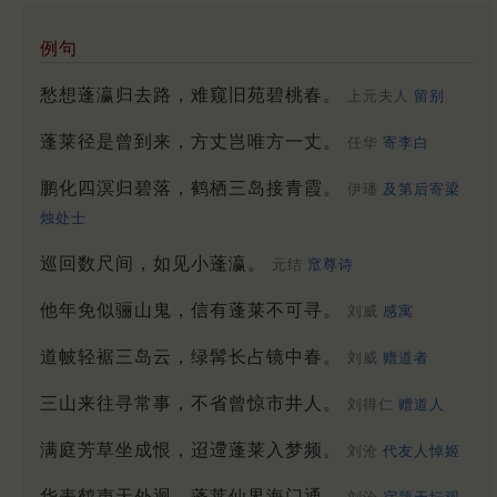
例句
愁想蓬瀛归去路，难窥旧苑碧桃春。
上元夫人
留别
蓬莱径是曾到来，方丈岂唯方一丈。
任华
寄李白
鹏化四溟归碧落，鹤栖三岛接青霞。
伊璠
及第后寄梁
烛处士
巡回数尺间，如见小蓬瀛。
元结
窊尊诗
他年免似骊山鬼，信有蓬莱不可寻。
刘威
感寓
道帔轻裾三岛云，绿髯长占镜中春。
刘威
赠道者
三山来往寻常事，不省曾惊市井人。
刘得仁
赠道人
满庭芳草坐成恨，迢遰蓬莱入梦频。
刘沧
代友人悼姬
华表鹤声天外迥，蓬莱仙界海门通。