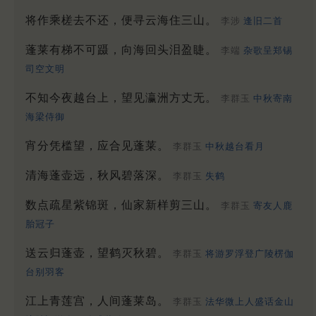
将作乘槎去不还，便寻云海住三山。
李涉
逢旧二首
蓬莱有梯不可蹑，向海回头泪盈睫。
李端
杂歌呈郑锡
司空文明
不知今夜越台上，望见瀛洲方丈无。
李群玉
中秋寄南
海梁侍御
宵分凭槛望，应合见蓬莱。
李群玉
中秋越台看月
清海蓬壶远，秋风碧落深。
李群玉
失鹤
数点疏星紫锦斑，仙家新样剪三山。
李群玉
寄友人鹿
胎冠子
送云归蓬壶，望鹤灭秋碧。
李群玉
将游罗浮登广陵楞伽
台别羽客
江上青莲宫，人间蓬莱岛。
李群玉
法华微上人盛话金山