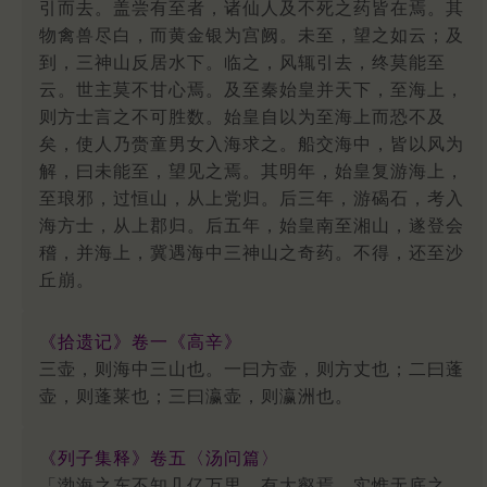
引而去。盖尝有至者，诸仙人及不死之药皆在焉。其
物禽兽尽白，而黄金银为宫阙。未至，望之如云；及
到，三神山反居水下。临之，风辄引去，终莫能至
云。世主莫不甘心焉。及至秦始皇并天下，至海上，
则方士言之不可胜数。始皇自以为至海上而恐不及
矣，使人乃赍童男女入海求之。船交海中，皆以风为
解，曰未能至，望见之焉。其明年，始皇复游海上，
至琅邪，过恒山，从上党归。后三年，游碣石，考入
海方士，从上郡归。后五年，始皇南至湘山，遂登会
稽，并海上，冀遇海中三神山之奇药。不得，还至沙
丘崩。
《拾遗记》卷一《高辛》
三壶，则海中三山也。一曰方壶，则方丈也；二曰蓬
壶，则蓬莱也；三曰瀛壶，则瀛洲也。
《列子集释》卷五〈汤问篇〉
「渤海之东不知几亿万里，有大壑焉，实惟无底之