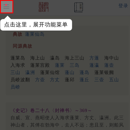
登录
点击这里，展开功能菜单
典故
蓬莱仙岛
同源典故
蓬莱岛
海上山
瀛岛
海上三山
方蓬
海中山
入海求
蓬莱宫殿
蓬莱
三岛
蓬瀛
蓬壶
三山
瀛洲
蓬莱仙馆
蓬山
蓬岛
蓬莱银阙
员峤波翻
方壶
方丈
蓬邱
蓬丘
三壶
五山
员峤
《史记》卷二十八〈封禅书〉～369～
自威、宣、燕昭使人入海求蓬莱、方丈、瀛洲。此三
神山者，其傅在勃海中，去人不远；患且至，则船风