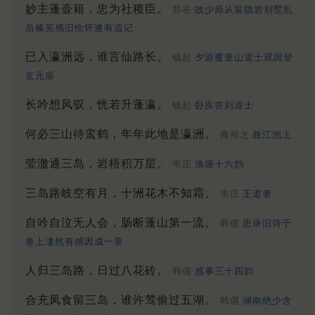
妙主蓬壶籍，忠为社稷臣。
郑谷
故少师从翁隐岩别墅乱
后榛芜感旧怆怀遂有追记
已入瀛洲远，谁言仙路长。
钱起
夕游覆釜山道士观因登
玄元庙
长吟想风驭，恍若升蓬瀛。
钱起
卧疾答刘道士
何必三山待鸾鹤，年年此地是瀛洲。
雍裕之
曲江池上
莹澈通三岛，岩梧积万层。
韦庄
渔塘十六韵
三岛路岐空有月，十洲花木不知霜。
韦庄
王道者
自吟自泣无人会，肠断蓬山第一流。
韩偓
思录旧诗于
卷上凄然有感因成一章
人归三岛路，日过八花砖。
韩偓
感事三十四韵
合充凤食留三岛，谁许莺偷过五湖。
韩偓
湖南绝少含