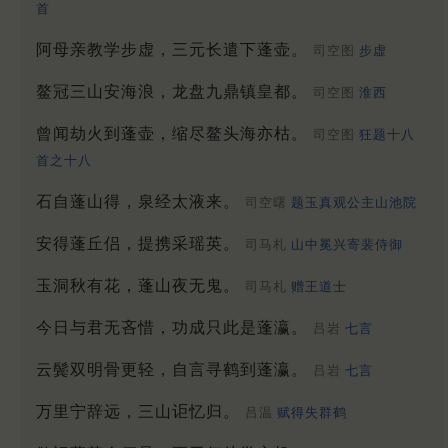
首
阿母亲教学步虚，三元长遣下蓬壶。
司空图
步虚
鳌冠三山安海浪，龙盘九鼎镇皇都。
司空图
淮西
曾闻劫火到蓬壶，缩尽鳌头海亦枯。
司空图
狂题十八
首之十八
石自蓬山得，泉经太液来。
司空曙
题玉真观公主山池院
安得蓬丘侣，提携采瑶英。
司马札
山中冕兴寄裴侍御
玉洞秋有花，蓬山夜无鬼。
司马札
赠王道士
今日与君无吝惜，功成只此是蓬瀛。
吕岩
七言
云鬓双明骨更轻，自言寻鹤到蓬瀛。
吕岩
七言
万里宁辞远，三山讵忆归。
吕温
赋得失群鹤