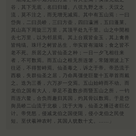
谷，其下无底，名曰归墟。八弦九野之水，天汉之
流，莫不注之，而无增无减焉。其中有五山焉：一曰
岱舆，二曰员峤，三曰方壶，四曰瀛洲，五曰蓬莱。
其山高下周旋三万里，其顶平处九千里。山之中閒相
去七万里，以为邻居焉。其上台观皆金玉，其上禽兽
皆纯缟。珠玕之树皆丛生，华实皆有滋味；食之皆不
老不死。所居之人皆仙圣之种；一日一夕飞相往来
者，不可数焉。而五山之根无所连箸，常随潮波上下
往还，不得暂峙焉。仙圣毒之，诉之于帝。帝恐流于
西极，失群仙圣之居，乃命禺彊使巨鳌十五举首而戴
之。迭为三番，六万岁一交焉。五山始峙而不动。而
龙伯之国有大人，举足不盈数步而暨五山之所，一钓
而连六鳌，合负而趣归其国，灼其骨以数焉。于是岱
舆员峤二山流于北极，沈于大海，仙圣之播迁者巨亿
计。帝凭怒，侵减龙伯之国使阨，侵小龙伯之民使
短。至伏羲神农时，其国人犹数十丈。……」