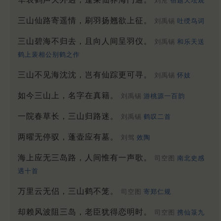
刘沧
宿题天坛观
三山仙路寄遥情，刷羽扬翘欲上征。
刘禹锡
吐绶鸟词
三山碧海不归去，且向人间呈羽仪。
刘禹锡
和乐天送
鹤上裴相公别鹤之作
三山不见海沈沈，岂有仙踪更可寻。
刘禹锡
怀妓
如今三山上，名字在真籍。
刘禹锡
游桃源一百韵
一院春草长，三山归路迷。
刘禹锡
鹤叹二首
两曜无停驭，蓬壶应有墓。
刘驾
效陶
海上应无三岛路，人间惟有一声歌。
司空图
南北史感
遇十首
万里云无侣，三山鹤不笼。
司空图
寄郑仁规
却赖风波阻三岛，老臣犹得恋明时。
司空图
携仙箓九