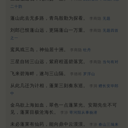
二十韵
蓬山此去无多路，青鸟殷勤为探看。
李商隐
无题
刘郎已恨蓬山远，更隔蓬山一万重。
李商隐
无题四首
之一
鸾凤戏三岛，神仙居十洲。
李商隐
牡丹
三星自转三山远，紫府程遥碧落宽。
李商隐
当句有对
飞来碧海畔，遂与三山隔。
李德裕
罗浮山
从此几迁为计相，蓬莱三刻奏东巡。
李洞
赠长安毕郎
中
金乌欲上海如血，翠色一点蓬莱光。安期先生不可
见，蓬莱目极沧海长。
李涉
寄河阳从事杨潜
未必蓬莱有仙药，能向鼎中云漠漠。
李涉
春山三朅来