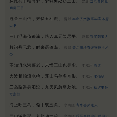
从此枕中唯有梦，梦魂何处访三山。
曹唐
送刘尊师祗
阙庭三首
既舍三山侣，来馀五斗粮。
曹邺
奉命齐州推事毕寄本府
尚书
三山浮海倚蓬瀛，路入真元险尽平。
曹邺
寄嵩阳道人
赖识丹元君，时来语蓬岛。
曹邺
登岳阳楼有怀寄座主相
公
不知流水潜催老，未悟三山也是尘。
李咸用
喻道
大波相拍流水鸣，蓬山鸟兽多奇形。
李咸用
水仙操
三岛路遥身汨没，九天风急羽差池。
李咸用
秋夕书怀
寄所知
海上呼三岛，斋中戏五禽。
李商隐
寄华岳孙逸人
三山诚迥视，九州扬一尘。
李商隐
戊辰会静中出贻同志