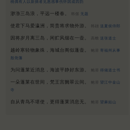
桃偶有人以新摘者见惠感事伤怀因成四韵
渺㳽三岛浪，平远一楼春。
韩偓
无题
使君下马爱瀛洲，简贵将求物外游。
韩翃
送夏侯侍郎
因将岁月离三岛，闲贮风烟在一壶。
高蟾
送张道士
越岭寒轻物象殊，海城台阁似蓬壶。
鲍溶
寄福州从事
殷尧藩
为问蓬莱近消息，海波平静好东游。
鲍溶
得储道士书
一朵蓬莱在世间，梵王宫阙翠云间。
鲍溶
望江中金山
寺
自从青鸟不堪使，更得蓬莱消息无。
鲍溶
望麻姑山