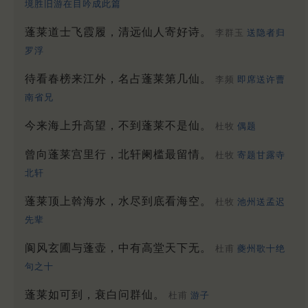
境胜旧游在目吟成此篇
蓬莱道士飞霞履，清远仙人寄好诗。
李群玉
送隐者归
罗浮
待看春榜来江外，名占蓬莱第几仙。
李频
即席送许曹
南省兄
今来海上升高望，不到蓬莱不是仙。
杜牧
偶题
曾向蓬莱宫里行，北轩阑槛最留情。
杜牧
寄题甘露寺
北轩
蓬莱顶上斡海水，水尽到底看海空。
杜牧
池州送孟迟
先辈
阆风玄圃与蓬壶，中有高堂天下无。
杜甫
夔州歌十绝
句之十
蓬莱如可到，衰白问群仙。
杜甫
游子