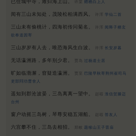
已住城中寺，难归海上山。
许棠
赠栖白上人
闻有三山未知处，茂陵松柏满西风。
许浑
学仙二首
三山未有偷桃计，四海初传问菊名。
许浑
闻释子栖玄
欲奉道因寄
三山岁岁有人去，唯恐海风生白波。
许浑
长安岁暮
无话瀛洲路，多年别少君。
贾岛
过杨道士居
旷如临渤澥，窅疑造瀛洲。
贾至
巴陵早秋寄荆州崔司马
吏部閰功曹舍人
遥知到郡沧波晏，三岛离离一望中。
赵嘏
淮信贺滕迈
台州
窗户动摇三岛树，琴尊安稳五湖船。
赵嘏
答友人
六宫攀不住，三岛去相招。
郑畋
题缑山王子晋庙