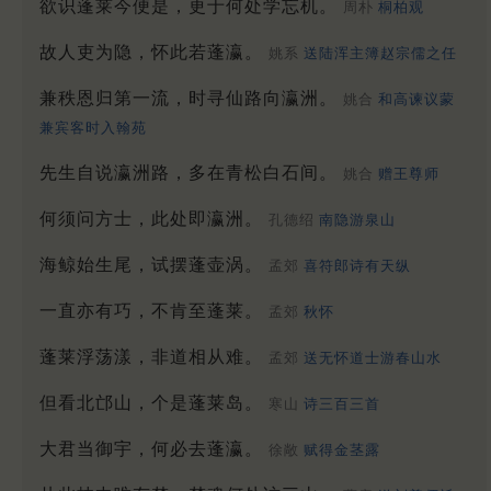
欲识蓬莱今便是，更于何处学忘机。
周朴
桐柏观
故人吏为隐，怀此若蓬瀛。
姚系
送陆浑主簿赵宗儒之任
兼秩恩归第一流，时寻仙路向瀛洲。
姚合
和高谏议蒙
兼宾客时入翰苑
先生自说瀛洲路，多在青松白石间。
姚合
赠王尊师
何须问方士，此处即瀛洲。
孔德绍
南隐游泉山
海鲸始生尾，试摆蓬壶涡。
孟郊
喜符郎诗有天纵
一直亦有巧，不肯至蓬莱。
孟郊
秋怀
蓬莱浮荡漾，非道相从难。
孟郊
送无怀道士游春山水
但看北邙山，个是蓬莱岛。
寒山
诗三百三首
大君当御宇，何必去蓬瀛。
徐敞
赋得金茎露