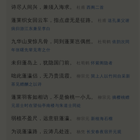
诗尽人间兴，兼须入海求。
杜甫
西阁二首
蓬莱织女回云车，指点虚无是征路。
杜甫
送孔巢父谢
病归游江东兼呈李白
九华山叟惊凡骨，同到蓬莱岂偶然。
杜荀鹤
依韵次同
年张曙先辈见寄之什
未归蓬岛上，犹隐国门前。
杜荀鹤
怀紫阁隐者
咄此蓬瀛侣，无乃贵流霞。
柳宗元
巽上人以竹间自采新
茶见赠酬之以诗
蓬莱羽客如相访，不是偷桃一小儿。
柳宗元
摘樱桃赠
元居士时在望仙亭南楼与朱道士同处
弱植不盈尺，远意驻蓬瀛。
柳宗元
新植海石榴
为说蓬瀛路，云涛几处连。
杨凭
长安春夜宿开元观