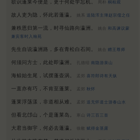
欲识蓬莱今便是，更于何处学忘机。
周朴
桐柏观
故人吏为隐，怀此若蓬瀛。
姚系
送陆浑主簿赵宗儒之任
兼秩恩归第一流，时寻仙路向瀛洲。
姚合
和高谏议蒙
兼宾客时入翰苑
先生自说瀛洲路，多在青松白石间。
姚合
赠王尊师
何须问方士，此处即瀛洲。
孔德绍
南隐游泉山
海鲸始生尾，试摆蓬壶涡。
孟郊
喜符郎诗有天纵
一直亦有巧，不肯至蓬莱。
孟郊
秋怀
蓬莱浮荡漾，非道相从难。
孟郊
送无怀道士游春山水
但看北邙山，个是蓬莱岛。
寒山
诗三百三首
大君当御宇，何必去蓬瀛。
徐敞
赋得金茎露