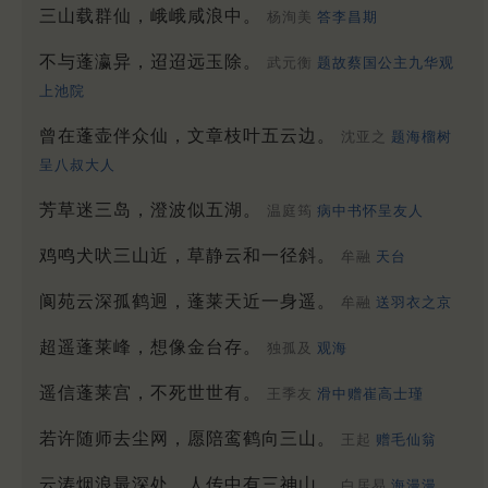
三山载群仙，峨峨咸浪中。
杨洵美
答李昌期
不与蓬瀛异，迢迢远玉除。
武元衡
题故蔡国公主九华观
上池院
曾在蓬壶伴众仙，文章枝叶五云边。
沈亚之
题海榴树
呈八叔大人
芳草迷三岛，澄波似五湖。
温庭筠
病中书怀呈友人
鸡鸣犬吠三山近，草静云和一径斜。
牟融
天台
阆苑云深孤鹤迥，蓬莱天近一身遥。
牟融
送羽衣之京
超遥蓬莱峰，想像金台存。
独孤及
观海
遥信蓬莱宫，不死世世有。
王季友
滑中赠崔高士瑾
若许随师去尘网，愿陪鸾鹤向三山。
王起
赠毛仙翁
云涛烟浪最深处，人传中有三神山。
白居易
海漫漫