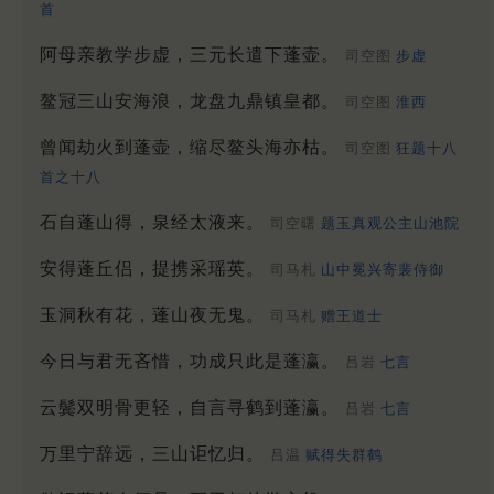
首
阿母亲教学步虚，三元长遣下蓬壶。
司空图
步虚
鳌冠三山安海浪，龙盘九鼎镇皇都。
司空图
淮西
曾闻劫火到蓬壶，缩尽鳌头海亦枯。
司空图
狂题十八
首之十八
石自蓬山得，泉经太液来。
司空曙
题玉真观公主山池院
安得蓬丘侣，提携采瑶英。
司马札
山中冕兴寄裴侍御
玉洞秋有花，蓬山夜无鬼。
司马札
赠王道士
今日与君无吝惜，功成只此是蓬瀛。
吕岩
七言
云鬓双明骨更轻，自言寻鹤到蓬瀛。
吕岩
七言
万里宁辞远，三山讵忆归。
吕温
赋得失群鹤