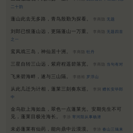
二十韵
蓬山此去无多路，青鸟殷勤为探看。
李商隐
无题
刘郎已恨蓬山远，更隔蓬山一万重。
李商隐
无题四首
之一
鸾凤戏三岛，神仙居十洲。
李商隐
牡丹
三星自转三山远，紫府程遥碧落宽。
李商隐
当句有对
飞来碧海畔，遂与三山隔。
李德裕
罗浮山
从此几迁为计相，蓬莱三刻奏东巡。
李洞
赠长安毕郎
中
金乌欲上海如血，翠色一点蓬莱光。安期先生不可
见，蓬莱目极沧海长。
李涉
寄河阳从事杨潜
未必蓬莱有仙药，能向鼎中云漠漠。
李涉
春山三朅来