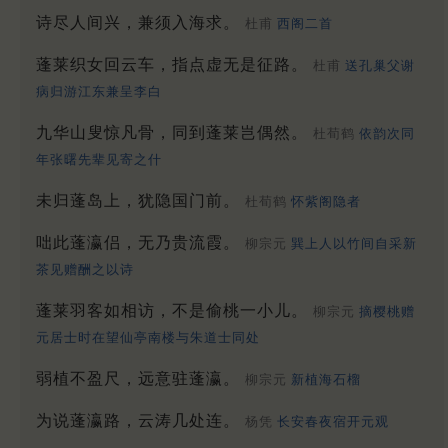
诗尽人间兴，兼须入海求。
杜甫
西阁二首
蓬莱织女回云车，指点虚无是征路。
杜甫
送孔巢父谢
病归游江东兼呈李白
九华山叟惊凡骨，同到蓬莱岂偶然。
杜荀鹤
依韵次同
年张曙先辈见寄之什
未归蓬岛上，犹隐国门前。
杜荀鹤
怀紫阁隐者
咄此蓬瀛侣，无乃贵流霞。
柳宗元
巽上人以竹间自采新
茶见赠酬之以诗
蓬莱羽客如相访，不是偷桃一小儿。
柳宗元
摘樱桃赠
元居士时在望仙亭南楼与朱道士同处
弱植不盈尺，远意驻蓬瀛。
柳宗元
新植海石榴
为说蓬瀛路，云涛几处连。
杨凭
长安春夜宿开元观