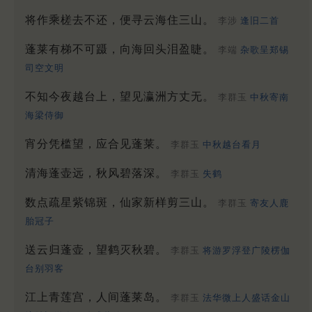
将作乘槎去不还，便寻云海住三山。
李涉
逢旧二首
蓬莱有梯不可蹑，向海回头泪盈睫。
李端
杂歌呈郑锡
司空文明
不知今夜越台上，望见瀛洲方丈无。
李群玉
中秋寄南
海梁侍御
宵分凭槛望，应合见蓬莱。
李群玉
中秋越台看月
清海蓬壶远，秋风碧落深。
李群玉
失鹤
数点疏星紫锦斑，仙家新样剪三山。
李群玉
寄友人鹿
胎冠子
送云归蓬壶，望鹤灭秋碧。
李群玉
将游罗浮登广陵楞伽
台别羽客
江上青莲宫，人间蓬莱岛。
李群玉
法华微上人盛话金山