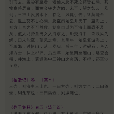
引而去。盖尝有至者，诸仙人及不死之药皆在焉。其
物禽兽尽白，而黄金银为宫阙。未至，望之如云；及
到，三神山反居水下。临之，风辄引去，终莫能至
云。世主莫不甘心焉。及至秦始皇并天下，至海上，
则方士言之不可胜数。始皇自以为至海上而恐不及
矣，使人乃赍童男女入海求之。船交海中，皆以风为
解，曰未能至，望见之焉。其明年，始皇复游海上，
至琅邪，过恒山，从上党归。后三年，游碣石，考入
海方士，从上郡归。后五年，始皇南至湘山，遂登会
稽，并海上，冀遇海中三神山之奇药。不得，还至沙
丘崩。
《拾遗记》卷一《高辛》
三壶，则海中三山也。一曰方壶，则方丈也；二曰蓬
壶，则蓬莱也；三曰瀛壶，则瀛洲也。
《列子集释》卷五〈汤问篇〉
「渤海之东不知几亿万里，有大壑焉，实惟无底之