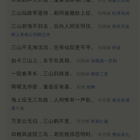
刘沧
宿题天坛观
三山仙路寄遥情，刷羽扬翘欲上征。
刘禹锡
吐绶鸟词
三山碧海不归去，且向人间呈羽仪。
刘禹锡
和乐天送
鹤上裴相公别鹤之作
三山不见海沈沈，岂有仙踪更可寻。
刘禹锡
怀妓
如今三山上，名字在真籍。
刘禹锡
游桃源一百韵
一院春草长，三山归路迷。
刘禹锡
鹤叹二首
两曜无停驭，蓬壶应有墓。
刘驾
效陶
海上应无三岛路，人间惟有一声歌。
司空图
南北史感
遇十首
万里云无侣，三山鹤不笼。
司空图
寄郑仁规
却赖风波阻三岛，老臣犹得恋明时。
司空图
携仙箓九