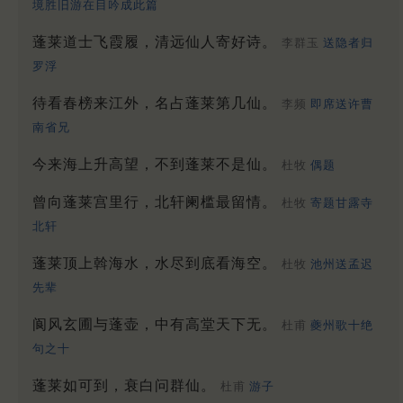
境胜旧游在目吟成此篇
蓬莱道士飞霞履，清远仙人寄好诗。
李群玉
送隐者归
罗浮
待看春榜来江外，名占蓬莱第几仙。
李频
即席送许曹
南省兄
今来海上升高望，不到蓬莱不是仙。
杜牧
偶题
曾向蓬莱宫里行，北轩阑槛最留情。
杜牧
寄题甘露寺
北轩
蓬莱顶上斡海水，水尽到底看海空。
杜牧
池州送孟迟
先辈
阆风玄圃与蓬壶，中有高堂天下无。
杜甫
夔州歌十绝
句之十
蓬莱如可到，衰白问群仙。
杜甫
游子