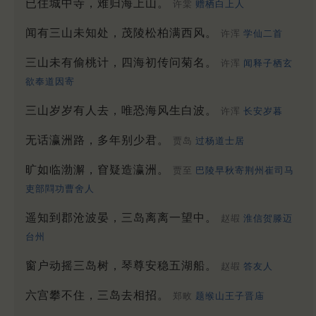
已住城中寺，难归海上山。
许棠
赠栖白上人
闻有三山未知处，茂陵松柏满西风。
许浑
学仙二首
三山未有偷桃计，四海初传问菊名。
许浑
闻释子栖玄
欲奉道因寄
三山岁岁有人去，唯恐海风生白波。
许浑
长安岁暮
无话瀛洲路，多年别少君。
贾岛
过杨道士居
旷如临渤澥，窅疑造瀛洲。
贾至
巴陵早秋寄荆州崔司马
吏部閰功曹舍人
遥知到郡沧波晏，三岛离离一望中。
赵嘏
淮信贺滕迈
台州
窗户动摇三岛树，琴尊安稳五湖船。
赵嘏
答友人
六宫攀不住，三岛去相招。
郑畋
题缑山王子晋庙