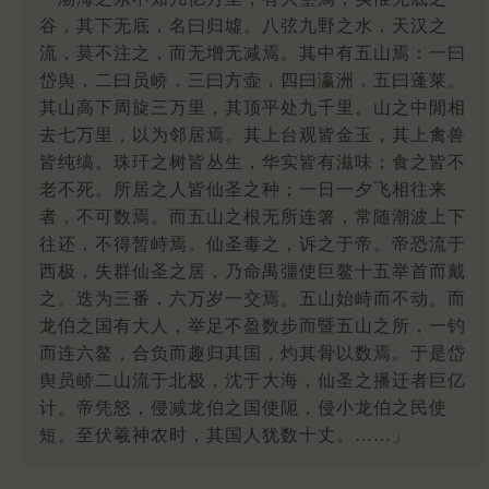
谷，其下无底，名曰归墟。八弦九野之水，天汉之
流，莫不注之，而无增无减焉。其中有五山焉：一曰
岱舆，二曰员峤，三曰方壶，四曰瀛洲，五曰蓬莱。
其山高下周旋三万里，其顶平处九千里。山之中閒相
去七万里，以为邻居焉。其上台观皆金玉，其上禽兽
皆纯缟。珠玕之树皆丛生，华实皆有滋味；食之皆不
老不死。所居之人皆仙圣之种；一日一夕飞相往来
者，不可数焉。而五山之根无所连箸，常随潮波上下
往还，不得暂峙焉。仙圣毒之，诉之于帝。帝恐流于
西极，失群仙圣之居，乃命禺彊使巨鳌十五举首而戴
之。迭为三番，六万岁一交焉。五山始峙而不动。而
龙伯之国有大人，举足不盈数步而暨五山之所，一钓
而连六鳌，合负而趣归其国，灼其骨以数焉。于是岱
舆员峤二山流于北极，沈于大海，仙圣之播迁者巨亿
计。帝凭怒，侵减龙伯之国使阨，侵小龙伯之民使
短。至伏羲神农时，其国人犹数十丈。……」