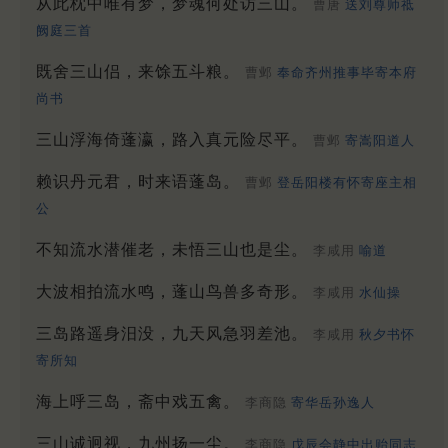
从此枕中唯有梦，梦魂何处访三山。
曹唐
送刘尊师祗
阙庭三首
既舍三山侣，来馀五斗粮。
曹邺
奉命齐州推事毕寄本府
尚书
三山浮海倚蓬瀛，路入真元险尽平。
曹邺
寄嵩阳道人
赖识丹元君，时来语蓬岛。
曹邺
登岳阳楼有怀寄座主相
公
不知流水潜催老，未悟三山也是尘。
李咸用
喻道
大波相拍流水鸣，蓬山鸟兽多奇形。
李咸用
水仙操
三岛路遥身汨没，九天风急羽差池。
李咸用
秋夕书怀
寄所知
海上呼三岛，斋中戏五禽。
李商隐
寄华岳孙逸人
三山诚迥视，九州扬一尘。
李商隐
戊辰会静中出贻同志