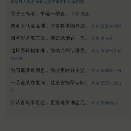
桃偶有人以新摘者见惠感事伤怀因成四韵
渺㳽三岛浪，平远一楼春。
韩偓
无题
使君下马爱瀛洲，简贵将求物外游。
韩翃
送夏侯侍郎
因将岁月离三岛，闲贮风烟在一壶。
高蟾
送张道士
越岭寒轻物象殊，海城台阁似蓬壶。
鲍溶
寄福州从事
殷尧藩
为问蓬莱近消息，海波平静好东游。
鲍溶
得储道士书
一朵蓬莱在世间，梵王宫阙翠云间。
鲍溶
望江中金山
寺
自从青鸟不堪使，更得蓬莱消息无。
鲍溶
望麻姑山