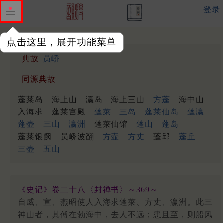
登录
点击这里，展开功能菜单
典故
员峤
同源典故
蓬莱岛
海上山
瀛岛
海上三山
方蓬
海中山
入海求
蓬莱宫殿
蓬莱
三岛
蓬莱仙岛
蓬瀛
蓬壶
三山
瀛洲
蓬莱仙馆
蓬山
蓬岛
蓬莱银阙
员峤波翻
方壶
方丈
蓬邱
蓬丘
三壶
五山
《史记》卷二十八〈封禅书〉～369～
自威、宣、燕昭使人入海求蓬莱、方丈、瀛洲。此三
神山者，其傅在勃海中，去人不远；患且至，则船风