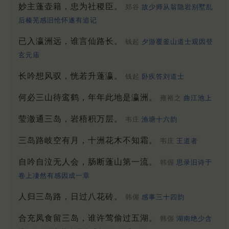
妙主蓬壶籍，忠为社稷臣。
郑谷
故少师从翁隐岩别墅乱
后榛芜感旧怆怀遂有追记
已入瀛洲远，谁言仙路长。
钱起
夕游覆釜山道士观因登
玄元庙
长吟想风驭，恍若升蓬瀛。
钱起
卧疾答刘道士
何必三山待鸾鹤，年年此地是瀛洲。
雍裕之
曲江池上
莹澈通三岛，岩梧积万层。
韦庄
渔塘十六韵
三岛路岐空有月，十洲花木不知霜。
韦庄
王道者
自吟自泣无人会，肠断蓬山第一流。
韩偓
思录旧诗于
卷上凄然有感因成一章
人归三岛路，日过八花砖。
韩偓
感事三十四韵
合充凤食留三岛，谁许莺偷过五湖。
韩偓
湖南绝少含