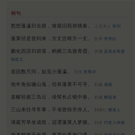
例句
愁想蓬瀛归去路，难窥旧苑碧桃春。
上元夫人
留别
蓬莱径是曾到来，方丈岂唯方一丈。
任华
寄李白
鹏化四溟归碧落，鹤栖三岛接青霞。
伊璠
及第后寄梁
烛处士
巡回数尺间，如见小蓬瀛。
元结
窊尊诗
他年免似骊山鬼，信有蓬莱不可寻。
刘威
感寓
道帔轻裾三岛云，绿髯长占镜中春。
刘威
赠道者
三山来往寻常事，不省曾惊市井人。
刘得仁
赠道人
满庭芳草坐成恨，迢遰蓬莱入梦频。
刘沧
代友人悼姬
华表鹤声天外迥，蓬莱仙界海门通。