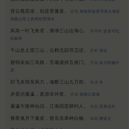
背云视层崖，别是登蓬壶。
皎然
奉陪郑使君谔游太湖至
洞庭山登上真观却望湖水
风高一叶飞鱼背，潮净三山出海心。
章孝标
送金可纪
归新罗
千山垒土望三山，云鹤无踪羽卫还。
罗邺
望仙
翅弱未知三岛路，舌顽虚掉五侯门。
罗隐
临川投穆中
丞
归飞未得东风力，魂断三山九万程。
翁洮
冬
岁晏访蓬瀛，真游非外奖。
薛据
西陵口观海
蓬瀛乍接神仙侣，江海回思耕钓人。
袁皓
及第后作
簪星曳月下蓬壶，曾见东皋种白榆。
褚载
赠道士