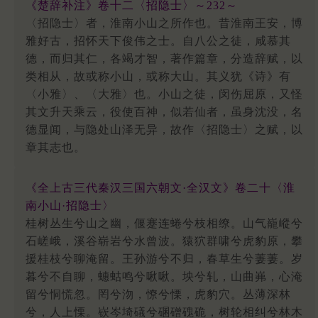
《楚辞补注》卷十二〈招隐士〉～232～
〈招隐士〉者，淮南小山之所作也。昔淮南王安，博
雅好古，招怀天下俊伟之士。自八公之徒，咸慕其
德，而归其仁，各竭才智，著作篇章，分造辞赋，以
类相从，故或称小山，或称大山。其义犹《诗》有
〈小雅〉、〈大雅〉也。小山之徒，闵伤屈原，又怪
其文升天乘云，役使百神，似若仙者，虽身沈没，名
德显闻，与隐处山泽无异，故作〈招隐士〉之赋，以
章其志也。
《全上古三代秦汉三国六朝文·全汉文》卷二十〈淮
南小山·招隐士〉
桂树丛生兮山之幽，偃蹇连蜷兮枝相缭。山气巃嵷兮
石嵯峨，溪谷崭岩兮水曾波。猿狖群啸兮虎豹原，攀
援桂枝兮聊淹留。王孙游兮不归，春草生兮萋萋。岁
暮兮不自聊，蟪蛄鸣兮啾啾。坱兮轧，山曲岪，心淹
留兮恫慌忽。罔兮沕，憭兮慄，虎豹穴。丛薄深林
兮，人上慄。嵚岑埼礒兮碅磳磈硊，树轮相纠兮林木