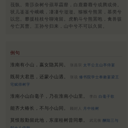
茷骫。青莎杂树兮薠草靃靡，白鹿麔麚兮或腾或倚。
状儿崟崟兮峨峨，凄凄兮漇漇。猕猴兮熊罴，慕类兮
以悲。攀援桂枝兮聊淹留。虎豹斗兮熊罴咆，禽兽骇
兮亡其曹。王孙兮归来，山中兮不可以久留。
例句
淮南有小山，嬴女隐其间。
张昌宗
太平公主山亭侍宴
既荷大君恩，还蒙小山遇。
张说
修书院学士奉敕宴梁王
宅赋得树字
淮南小山白毫子，乃在淮南小山里。
李白
白毫子歌
能齐大椿长，不与小山同。
顾封人
月中桂树
莫恨殷勤留此地，东崖桂树昔同攀。
武元衡
酬陆三与
邹十八侍御