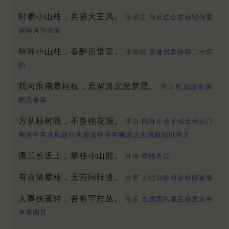
时攀小山桂，共挹大王风。
张易之
侍从过公主南宅侍宴
探得风字应制
秋吟小山桂，春醉后堂萱。
李商隐
哭遂州萧侍郎二十四
韵
我向淮南攀桂枝，君留洛北愁梦思。
李白
忆旧游寄谯
郡元参军
方从桂树隐，不羡桃花源。
李白
闻丹丘子于城北营石门
幽居中有高凤迹仆离群远怀亦有栖遁之志因叙旧以寄之
佩兰长坂上，攀桂小山前。
杜淹
寄赠齐公
有喜留攀桂，无劳问转蓬。
杜甫
上已日徐司录林园宴集
人事伤蓬转，吾将守桂丛。
杜甫
自瀼西荆扉且移居东屯
茅屋四首