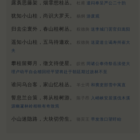
露裛思藤架，烟霏想桂丛。
杜甫
遣闷奉呈严公二十韵
犹知小山桂，尚识大罗天。
杨炯
游废观
归去尘寰外，春山桂树丛。
权德舆
送李城门罢官归嵩阳
遥知小山桂，五马待邀欢。
权德舆
送梁道士谒寿州崔大
夫
攀桂留卿月，徵文待使星。
皎然
同诸公奉侍祭岳渎使大
理卢幼平自会稽回经平望将赴于朝廷期过故林不至
谁问乌台客，家山忆桂丛。
羊士谔
和窦吏部雪中寓直
誓息兰台策，将从桂树游。
陈子昂
入峭峡安居溪伐木溪
源幽邃林岭相映有奇致焉
小山迷隐路，大块切劳生。
骆宾王
早发淮口望盱眙