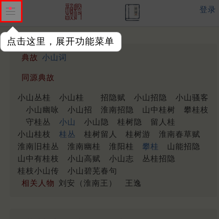
登录
点击这里，展开功能菜单
典故
小山词
同源典故
小山丛桂
小山桂
招隐赋
小山招隐
小山骚客
小山幽咏
小山招
淮南招隐
山中桂树
攀桂枝
守桂丛
小山
小山隐
桂树隐
留人桂
小山桂枝
桂丛
桂树留人
桂树游
淮南春草赋
淮南旧桂丛
淮南幽桂
淮阳桂
攀桂
山能招隐
山中有桂枝
小山高赋
小山志
丛桂招隐
桂枝小山传
小山碧芜春句
相关人物
刘安（淮南王）
王逸