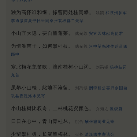
独为高怀谁和继，掾曹同处桂同攀。
姚鹄
和陕州参军
李通微首夏书怀呈同寮张裳段群二先辈
小山宜大隐，要自望蓬莱。
储光羲
安宜园林献高使君
为惜淮南子，如何攀桂枝。
储光羲
河中望鸟滩作贻吕四
郎中
塞北梅花羌笛吹，淮南桂树小山词。
刘禹锡
杨柳枝词
九首
虽攀小山桂，此地不淹留。
刘禹锡
酬李相公喜归乡国自
巩县夜泛洛水见寄
小山桂树比权奇，上林桃花况颜色。
乔知之
羸骏篇
日日在心中，青山青桂丛。
姚合
酬张籍司业见寄
少留攀桂树，长渴望梅林。
崔备
清溪路中寄诸公