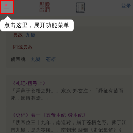
登录
点击这里，展开功能菜单
典故
九疑
同源典故
虞帝魂
九嶷
苍梧
《礼记·檀弓上》
「舜葬于苍梧之野。」东汉·郑玄注：「舜征有苗而
死，因留葬焉。」
《史记》卷一《五帝本纪·舜本纪》
「践帝位三十九年，南巡狩，崩于苍梧之野。葬于江
南九疑，是为零陵。」南朝宋·裴骃《史记集解》引