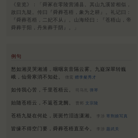
《皇览》：「舜冢在零陵营浦县。其山九溪皆相似，
故曰九疑。传曰『舜葬苍梧，象为之耕』。礼记曰：
『舜葬苍梧，二妃不从』。山海经曰：『苍梧山，帝
舜葬于阳，丹朱葬于阴』。」
例句
愁如湘灵哭湘浦，咽咽哀音隔云雾。九嶷深翠转巍
峨，仙骨寒消不知处。
僧鸾
赠李粲秀才
如传我心苦，千里苍梧云。
司马扎
弹琴
始随苍梧云，不返苍龙阙。
曹邺
文宗陵
苍梧九疑在何处，斑斑竹泪连潇湘。
李涉
寄荆娘写真
皆缘不得空门要，舜葬苍梧直至今。
李涉
题武关