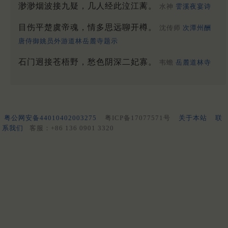
渺渺烟波接九疑，几人经此泣江蓠。
水神
霅溪夜宴诗
目伤平楚虞帝魂，情多思远聊开樽。
沈传师
次潭州酬
唐侍御姚员外游道林岳麓寺题示
石门迥接苍梧野，愁色阴深二妃寡。
韦蟾
岳麓道林寺
粤公网安备44010402003275
粤ICP备17077571号
关于本站
联
系我们
客服：+86 136 0901 3320