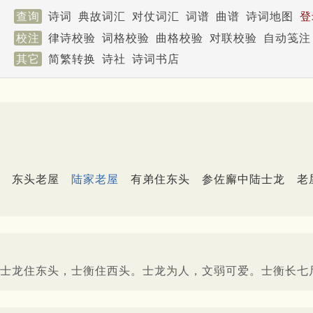
查询
诗词
典故词汇
对仗词汇
词谱
曲谱
诗词地图
登
校注
律诗校验
词格校验
曲格校验
对联校验
自动笺注
其它
简繁转换
诗社
诗词书店
东头老屋
陆家老屋
有弟住东头
参佐廨中陆士龙
老
士龙住东头，士衡住西头。士龙为人，文弱可爱。士衡长七