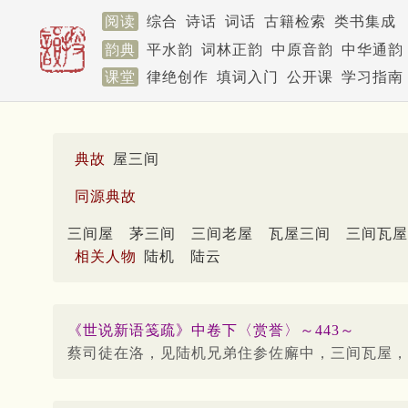
阅读
综合
诗话
词话
古籍检索
类书集成
韵典
平水韵
词林正韵
中原音韵
中华通韵
课堂
律绝创作
填词入门
公开课
学习指南
典故
屋三间
同源典故
三间屋
茅三间
三间老屋
瓦屋三间
三间瓦屋
相关人物
陆机
陆云
《世说新语笺疏》中卷下〈赏誉〉～443～
蔡司徒在洛，见陆机兄弟住参佐廨中，三间瓦屋，