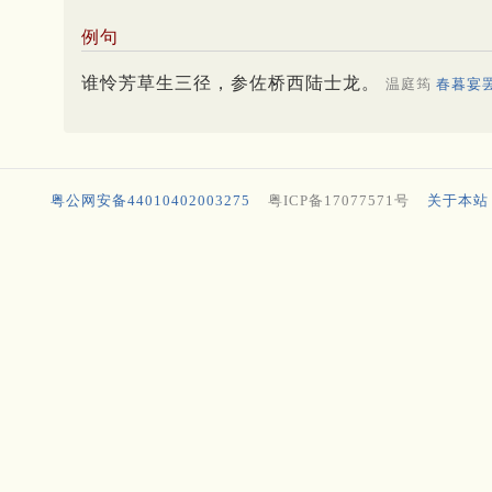
例句
谁怜芳草生三径，参佐桥西陆士龙。
温庭筠
春暮宴
粤公网安备44010402003275
粤ICP备17077571号
关于本站