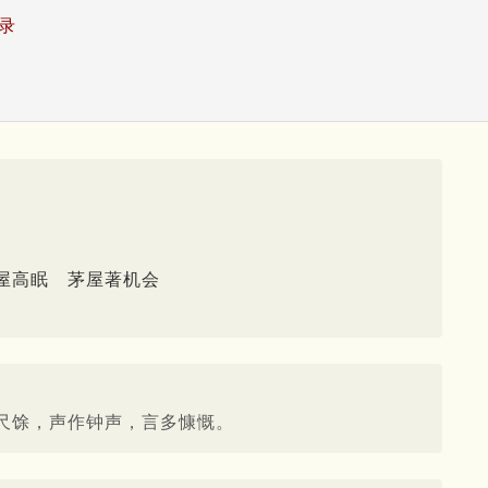
录
屋高眠
茅屋著机会
尺馀，声作钟声，言多慷慨。