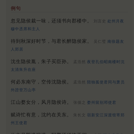
例句
忽见隐侯裁一咏，还须书向郡楼中。
刘言史
处州月夜
穆中丞席和主人
待到秋深好时节，与君长醉隐侯家。
吴仁璧
南徐题友
人郊居
沈生隐侯胤，朱子买臣孙。
孟浩然
夜登孔伯昭南楼时沈
太清朱升在座
何必东南守，空传沈隐侯。
孟浩然
陪独孤使君同与萧员
外證登万山亭
江山婺女分，风月隐侯诗。
张循之
婺州留别邓使君
赋诗忙有意，沈约在关东。
朱长文
宿新安江深渡馆寄郑
州王使君