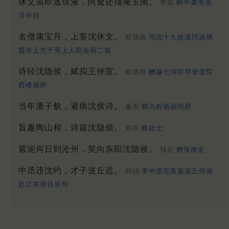
休文虽即逃琼液，阿鹜还须掩玉闺。
李縠
醉中袭美先
月中归
名僧康宝月，上客沈休文。
权德舆
与沈十九拾遗同游栖
霞寺上方于亮上人院会宿二首
诗轻沈隐侯，赋拟王仲宣。
权德舆
酬穆七侍郎早登使院
西楼感怀
当年潘子貌，避病沈侯诗。
秦系
赠乌程杨蘋明府
旨趣陶山相，诗篇沈隐侯。
郑谷
蔡处士
紫泥何日到沧州，笑向东阳沈隐侯。
钱起
赠张南史
中丞违沈约，才子送丘迟。
韩翃
李中丞宅夜宴送丘侍御
赴江东便往辰州