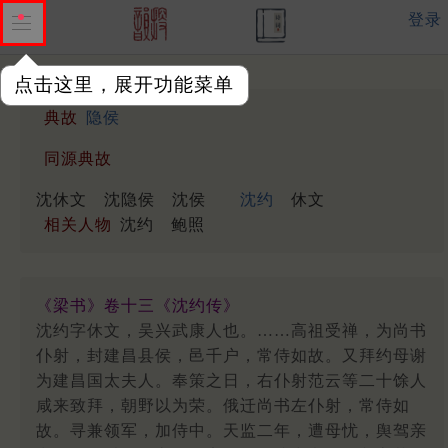
登录
点击这里，展开功能菜单
典故
隐侯
同源典故
沈休文
沈隐侯
沈侯
沈约
休文
相关人物
沈约
鲍照
《梁书》卷十三《沈约传》
沈约字休文，吴兴武康人也。……高祖受禅，为尚书
仆射，封建昌县侯，邑千户，常侍如故。又拜约母谢
为建昌国太夫人。奉策之日，右仆射范云等二十馀人
咸来致拜，朝野以为荣。俄迁尚书左仆射，常侍如
故。寻兼领军，加侍中。天监二年，遭母忧，舆驾亲