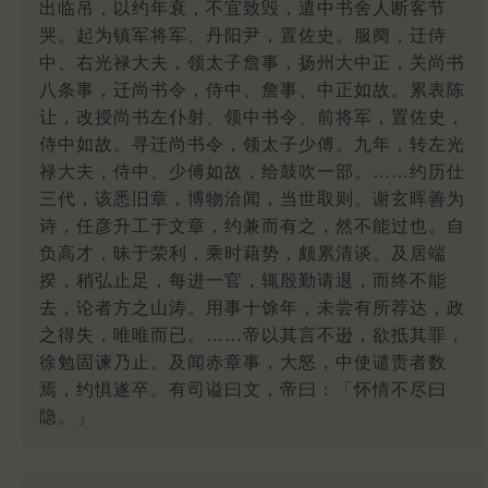
出临吊，以约年衰，不宜致毁，遣中书舍人断客节
哭。起为镇军将军、丹阳尹，置佐史。服阕，迁侍
中、右光禄大夫，领太子詹事，扬州大中正，关尚书
八条事，迁尚书令，侍中、詹事、中正如故。累表陈
让，改授尚书左仆射、领中书令、前将军，置佐史，
侍中如故。寻迁尚书令，领太子少傅。九年，转左光
禄大夫，侍中、少傅如故，给鼓吹一部。……约历仕
三代，该悉旧章，博物洽闻，当世取则。谢玄晖善为
诗，任彦升工于文章，约兼而有之，然不能过也。自
负高才，昧于荣利，乘时藉势，颇累清谈。及居端
揆，稍弘止足，每进一官，辄殷勤请退，而终不能
去，论者方之山涛。用事十馀年，未尝有所荐达，政
之得失，唯唯而已。……帝以其言不逊，欲抵其罪，
徐勉固谏乃止。及闻赤章事，大怒，中使谴责者数
焉，约惧遂卒。有司谥曰文，帝曰：「怀情不尽曰
隐。」