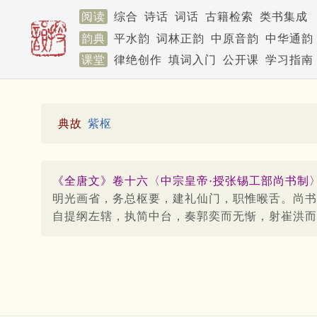
阅读
综合
诗话
词话
古籍检索
类书集成
韵典
平水韵
词林正韵
中原音韵
中华通韵
课堂
律绝创作
填词入门
公开课
学习指南
典故
紫枢
《全唐文》卷十六〈中宗皇帝·授张锡工部尚书制〉
明光画省，务总枢要，建礼仙门，职惟喉舌。尚书
自提纲左辖，执简中台，奏郭奕而无惭，射崔洪而