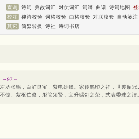
查询
诗词
典故词汇
对仗词汇
词谱
曲谱
诗词地图
登
校注
律诗校验
词格校验
曲格校验
对联校验
自动笺注
其它
简繁转换
诗社
诗词书店
～97～
左丞张锡，白虹良宝，紫电雄锋。家传鹊印之祥，世袭貂冠
不愧。紫枢伫俊，彤管须贤，宜升赐剑之荣，式表委珠之洁