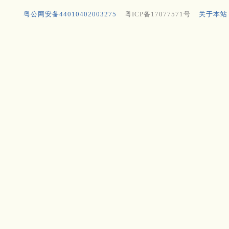
粤公网安备44010402003275
粤ICP备17077571号
关于本站