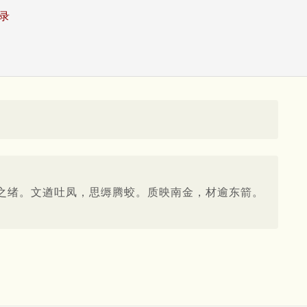
录
之绪。文遒吐凤，思缛腾蛟。质映南金，材逾东箭。
。