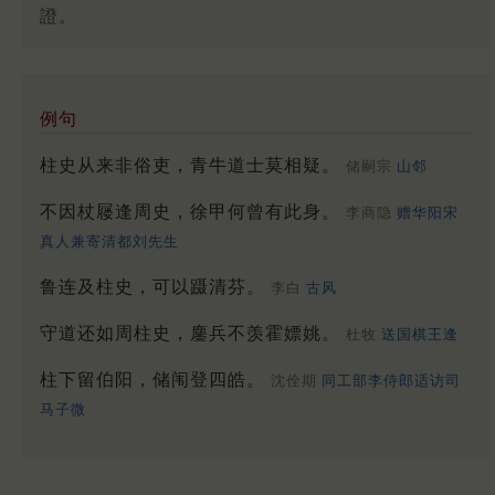
證。
例句
柱史从来非俗吏，青牛道士莫相疑。
储嗣宗
山邻
不因杖屦逢周史，徐甲何曾有此身。
李商隐
赠华阳宋
真人兼寄清都刘先生
鲁连及柱史，可以蹑清芬。
李白
古风
守道还如周柱史，鏖兵不羡霍嫖姚。
杜牧
送国棋王逢
柱下留伯阳，储闱登四皓。
沈佺期
同工部李侍郎适访司
马子微