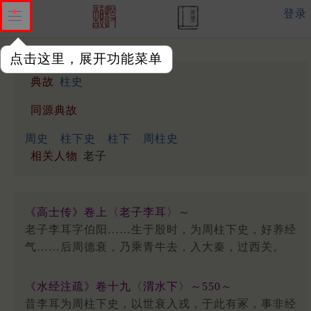
登录
点击这里，展开功能菜单
典故
柱史
同源典故
周史
柱下史
柱下
周柱史
相关人物
老子
《高士传》卷上〈老子李耳〉～
老子李耳字伯阳……生于殷时，为周柱下史，好养经
气……后周德衰，乃乘青牛去，入大秦，过西关。
《水经注疏》卷十九〈渭水下〉～550～
昔李耳为周柱下史，以世衰入戎，于此有冢，事非经