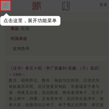
登录
点击这里，展开功能菜单
典故
征鸿
同源典故
征鸿负书
《汉书》卷五十四〈李广苏建列·苏建·（子）苏武〉
～2466～
数月，昭帝即位。数年，匈奴与汉和亲。汉求武等，
匈奴诡言武死。后汉使复至匈奴，常惠请其守者与
俱，得夜见汉使，具自陈道。教使者谓单于，言天子
射上林中，得雁，足有系帛书，言武等在某泽中。使
者大喜，如惠语以让单于。单于视左右而惊，谢汉使