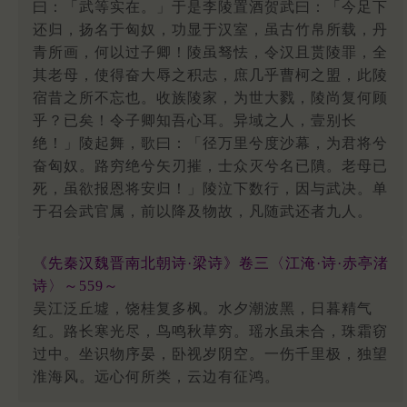
曰：「武等实在。」于是李陵置酒贺武曰：「今足下
还归，扬名于匈奴，功显于汉室，虽古竹帛所载，丹
青所画，何以过子卿！陵虽驽怯，令汉且贳陵罪，全
其老母，使得奋大辱之积志，庶几乎曹柯之盟，此陵
宿昔之所不忘也。收族陵家，为世大戮，陵尚复何顾
乎？已矣！令子卿知吾心耳。异域之人，壹别长
绝！」陵起舞，歌曰：「径万里兮度沙幕，为君将兮
奋匈奴。路穷绝兮矢刃摧，士众灭兮名已隤。老母已
死，虽欲报恩将安归！」陵泣下数行，因与武决。单
于召会武官属，前以降及物故，凡随武还者九人。
《先秦汉魏晋南北朝诗·梁诗》卷三〈江淹·诗·赤亭渚
诗〉～559～
吴江泛丘墟，饶桂复多枫。水夕潮波黑，日暮精气
红。路长寒光尽，鸟鸣秋草穷。瑶水虽未合，珠霜窃
过中。坐识物序晏，卧视岁阴空。一伤千里极，独望
淮海风。远心何所类，云边有征鸿。